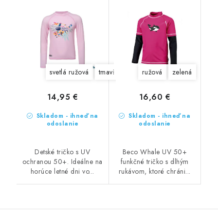
svetlá ružová
tmavšia ružová
ružová
zelená
14,95 €
16,60 €
Skladom - ihneď na
Skladom - ihneď na
odoslanie
odoslanie
Detské tričko s UV
Beco Whale UV 50+
ochranou 50+. Ideálne na
funkčné tričko s dlhým
horúce letné dni vo...
rukávom, ktoré chráni...