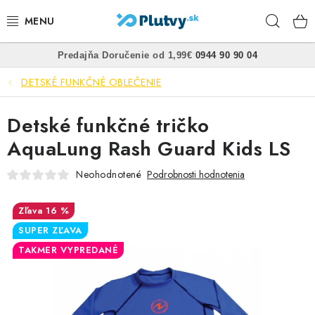
Prejsť
Hľad
na
obsah
•
•
Predajňa
Doručenie od 1,99€
0944 90 90 04
PLÁVANIE
DETSKÉ FUNKČNÉ OBLEČENIE
ŠNORCHLOVANIE
Detské funkčné tričko
FREEDIVING
AquaLung Rash Guard Kids LS
SPEARFISHING
Neohodnotené
Podrobnosti hodnotenia
POTÁPANIE
16 %
SUPER ZĽAVA
OBLEČENIE
TAKMER VYPREDANÉ
OBUV