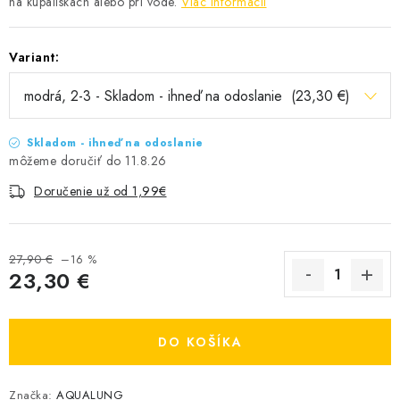
na kúpaliskách alebo pri vode.
Viac informácií
Variant:
Skladom - ihneď na odoslanie
11.8.26
Doručenie už od 1,99€
27,90 €
–16 %
23,30 €
Jednotková cena:
DO KOŠÍKA
Značka:
AQUALUNG