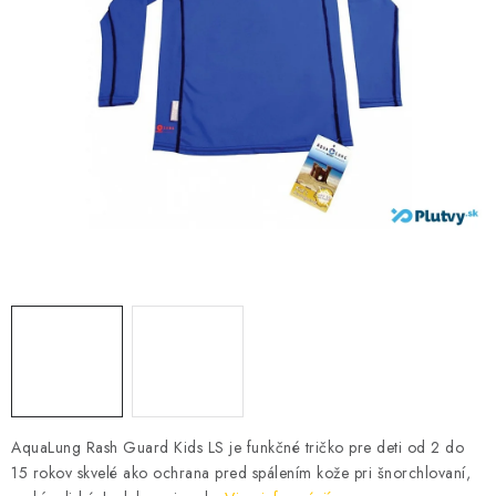
VŠETKO PRE DETI
HRAČKY DO VODY
PODVODNÉ SKÚTRE
TAŠKY A VAKY
CVIČENIE
SAUNOVANIE
OTUŽOVANIE
Predajňa Plutvy.sk
Doručenie od 1,99€
O nás
Kontakt
AquaLung Rash Guard Kids LS je funkčné tričko pre deti od 2 do
15 rokov skvelé ako ochrana pred spálením kože pri šnorchlovaní,