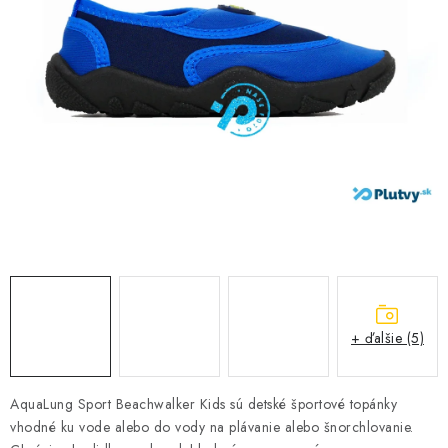
VŠETKO PRE DETI
HRAČKY DO VODY
PODVODNÉ SKÚTRE
TAŠKY A VAKY
CVIČENIE
SAUNOVANIE
OTUŽOVANIE
+ ďalšie (5)
Predajňa Plutvy.sk
Doručenie od 1,99€
O nás
Kontakt
AquaLung Sport Beachwalker Kids sú detské športové topánky
vhodné ku vode alebo do vody na plávanie alebo šnorchlovanie.