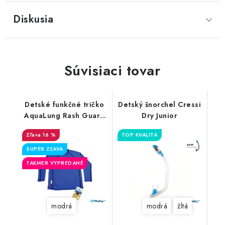
Diskusia
Súvisiaci tovar
Detské funkčné tričko
Detský šnorchel Cressi
AquaLung Rash Guard
Dry Junior
Kids LS
16 %
TOP KVALITA
SUPER ZĽAVA
TAKMER VYPREDANÉ
modrá
modrá
žltá