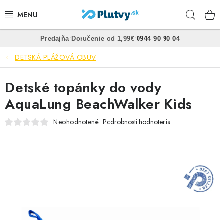
Prejsť
Hľad
na
obsah
•
•
Predajňa
Doručenie od 1,99€
0944 90 90 04
PLÁVANIE
DETSKÁ PLÁŽOVÁ OBUV
ŠNORCHLOVANIE
Detské topánky do vody
FREEDIVING
AquaLung BeachWalker Kids
SPEARFISHING
Neohodnotené
Podrobnosti hodnotenia
POTÁPANIE
OBLEČENIE
OBUV