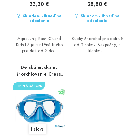
23,30 €
28,80 €
Skladom - ihneď na
Skladom - ihneď na
odoslanie
odoslanie
AquaLung Rash Guard
Suchý šnorchel pre deti už
Kids LS je funkčné tričko
od 3 rokov. Bezpečný, s
pre deti od 2 do...
klapkou...
Detská maska na
šnorchlovanie Cressi
Marea Junior
TIP NA DARČEK
fialová