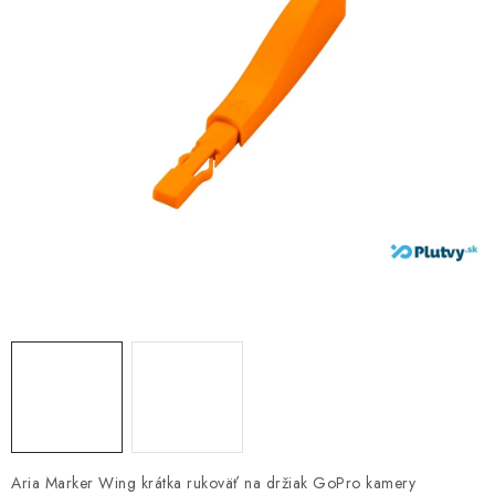
VŠETKO PRE DETI
HRAČKY DO VODY
PODVODNÉ SKÚTRE
TAŠKY A VAKY
CVIČENIE
SAUNOVANIE
OTUŽOVANIE
Predajňa Plutvy.sk
Doručenie od 1,99€
O nás
Kontakt
Aria Marker Wing krátka rukoväť na držiak GoPro kamery