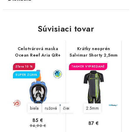
Súvisiaci tovar
Celotvárová maska
Krátky neoprén
Ocean Reef Aria QR+
Salvimar Shorty 2,5mm
10 %
TAKMER VYPREDANÉ
SUPER ZĽAVA
biela
ružová
čierna
červená
2.5mm
modrá
žltá
85 €
87 €
94,90 €