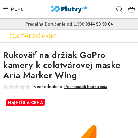
Prejsť
Hľad
na
obsah
•
•
Predajňa
Doručenie od 1,99€
0944 90 90 04
PLÁVANIE
CELOTVÁROVÉ MASKY
ŠNORCHLOVANIE
Rukoväť na držiak GoPro
FREEDIVING
kamery k celotvárovej maske
Aria Marker Wing
SPEARFISHING
Neohodnotené
Podrobnosti hodnotenia
POTÁPANIE
NAJNIŽŠIA CENA
OBLEČENIE
OBUV