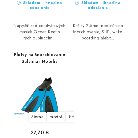
Skladom - ihneď na
Skladom - ihneď na
odoslanie
odoslanie
Najvyšší rad celotvárových
Krátky 2,5mm neoprén na
masiek Ocean Reef s
šnorchlovanie, SUP, wake-
rýchloupínacím...
boarding alebo...
Plutvy na šnorchlovanie
Salvimar Nobilis
čierna
modrá
žltá
27,70 €