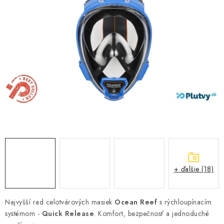
VŠETKO PRE DETI
HRAČKY DO VODY
PODVODNÉ SKÚTRE
TAŠKY A VAKY
CVIČENIE
SAUNOVANIE
OTUŽOVANIE
+ ďalšie (18)
Predajňa Plutvy.sk
Doručenie od 1,99€
O nás
Kontakt
Najvyšší rad celotvárových masiek
Ocean Reef
s rýchloupínacím
systémom -
Quick Release
. Komfort, bezpečnosť a jednoduché