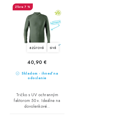
7 %
azúrová
sivá
40,90 €
Skladom - ihneď na
odoslanie
Tričko s UV ochranným
faktorom 50+. Ideálne na
dovolenkové...