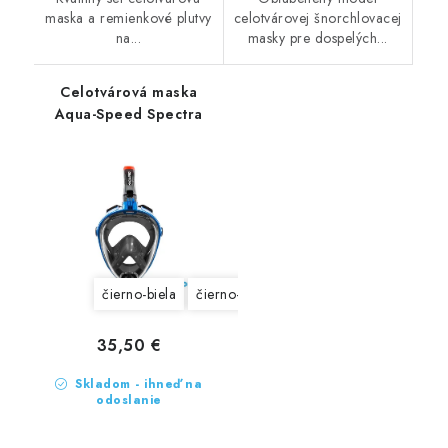
maska a remienkové plutvy
celotvárovej šnorchlovacej
na...
masky pre dospelých...
Celotvárová maska
Aqua-Speed Spectra
čierno-biela
čierno-modrá
čierno-čierna
čierno
35,50 €
Skladom - ihneď na
odoslanie