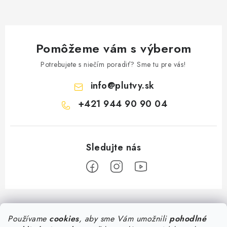
Pomôžeme vám s výberom
Potrebujete s niečím poradiť? Sme tu pre vás!
info
@
plutvy.sk
+421 944 90 90 04
Z
á
Predajňa Plutvy.sk
Používame
cookies
, aby sme Vám umožnili
pohodlné
p