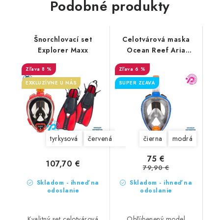
Podobné produkty
Šnorchlovací set
Celotvárová maska
Explorer Maxx
Ocean Reef Aria
Classic
8 %
6 %
EXKLUZÍVNE U NÁS
SUPER ZĽAVA
tyrkysová
červená
modrá
čierna
žltá
modrá
75 €
107,70 €
79,90 €
Skladom - ihneď na
Skladom - ihneď na
odoslanie
odoslanie
Kvalitný set celotvárová
Obľúbenený model