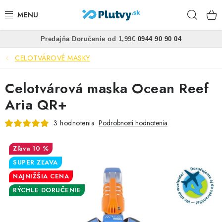
Prejsť
Hľad
na
obsah
•
•
Predajňa
Doručenie od 1,99€
0944 90 90 04
PLÁVANIE
CELOTVÁROVÉ MASKY
ŠNORCHLOVANIE
Celotvárová maska Ocean Reef
FREEDIVING
Aria QR+
SPEARFISHING
3 hodnotenia
Podrobnosti hodnotenia
POTÁPANIE
10 %
SUPER ZĽAVA
OBLEČENIE
NAJNIŽŠIA CENA
RÝCHLE DORUČENIE
OBUV