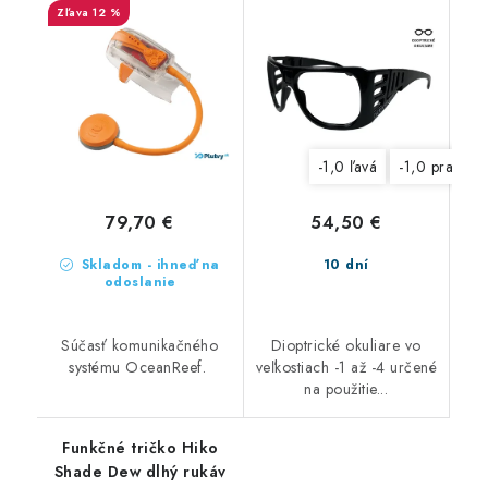
12 %
-1,0 ľavá
-1,0 pravá
79,70 €
54,50 €
Skladom - ihneď na
10 dní
odoslanie
Súčasť komunikačného
Dioptrické okuliare vo
systému OceanReef.
veľkostiach -1 až -4 určené
na použitie...
Funkčné tričko Hiko
Shade Dew dlhý rukáv