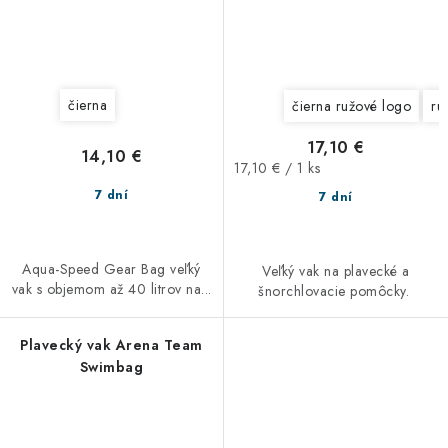
čierna
čierna ružové logo
ru
17,10 €
14,10 €
Jednotková
17,10 € / 1 ks
cena:
7 dní
7 dní
Aqua-Speed Gear Bag veľký
Veľký vak na plavecké a
vak s objemom až 40 litrov na...
šnorchlovacie pomôcky.
Plavecký vak Arena Team
Swimbag