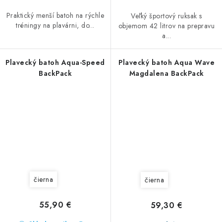
Praktický menší batoh na rýchle
Veľký športový ruksak s
tréningy na plavárni, do...
objemom 42 litrov na prepravu
a...
Plavecký batoh Aqua-Speed
Plavecký batoh Aqua Wave
BackPack
Magdalena BackPack
čierna
čierna
55,90 €
59,30 €