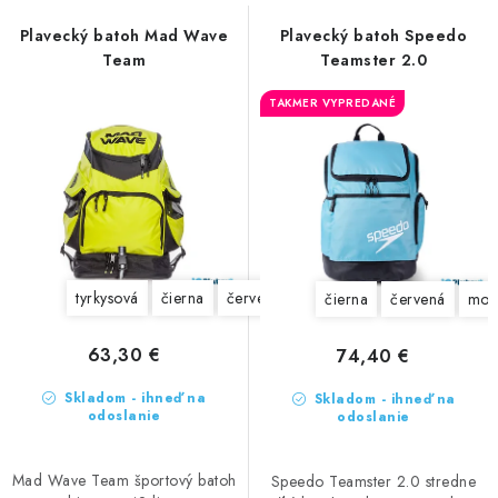
n
VŠETKO PRE DETI
s
i
Plavecký batoh Mad Wave
Plavecký batoh Speedo
p
HRAČKY DO VODY
Team
Teamster 2.0
e
r
p
o
TAKMER VYPREDANÉ
PODVODNÉ SKÚTRE
r
d
o
u
TAŠKY A VAKY
d
k
u
t
CVIČENIE
k
o
t
v
SAUNOVANIE
tyrkysová
čierna
červená
modrá
žltá
maskáčová
čierna
červená
mod
o
v
OTUŽOVANIE
63,30 €
74,40 €
Skladom - ihneď na
Skladom - ihneď na
Predajňa Plutvy.sk
Doručenie od 1,99€
O nás
Kontakt
odoslanie
odoslanie
Mad Wave Team športový batoh
Speedo Teamster 2.0 stredne