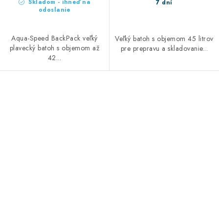
Skladom - ihneď na
7 dní
odoslanie
Aqua-Speed BackPack veľký
Veľký batoh s objemom 45 litrov
plavecký batoh s objemom až
pre prepravu a skladovanie...
42...