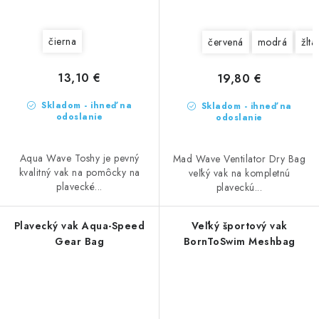
čierna
červená
modrá
žltá
13,10 €
19,80 €
Skladom - ihneď na
Skladom - ihneď na
odoslanie
odoslanie
Aqua Wave Toshy je pevný
Mad Wave Ventilator Dry Bag
kvalitný vak na pomôcky na
veľký vak na kompletnú
plavecké...
plaveckú...
Plavecký vak Aqua-Speed
Veľký športový vak
Gear Bag
BornToSwim Meshbag