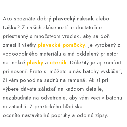
u
Ako spoznáte dobrý
plavecký ruksak
alebo
tašku
? Z našich skúseností je dostatočne
priestranný s množstvom vreciek, aby sa doň
zmestili všetky
plavecké pomôcky
. Je vyrobený z
vodoodolného materiálu a má oddelený priestor
na mokré
plavky
a
uterák
. Dôležitý je aj komfort
pri nosení. Preto si môžete u nás batohy vyskúšať,
či vám pohodlne sadnú na ramená. Ak si pri
výbere dávate záležať na každom detaile,
nezabudnite na odvetranie, aby vám veci v batohu
nezatuchli. Z praktického hľadiska
oceníte nastaviteľné popruhy a odolné zipsy.