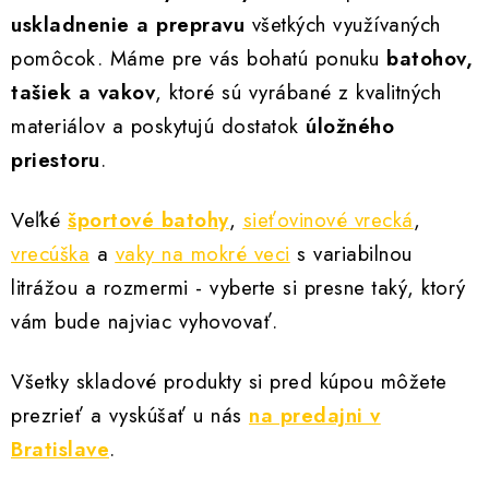
l
uskladnenie a prepravu
všetkých využívaných
á
pomôcok. Máme pre vás bohatú ponuku
batohov,
d
a
tašiek a vakov
, ktoré sú vyrábané z kvalitných
c
materiálov a poskytujú dostatok
úložného
i
priestoru
.
e
p
Veľké
športové batohy
,
sieťovinové vrecká
,
r
vrecúška
a
vaky na mokré veci
s variabilnou
v
litrážou a rozmermi - vyberte si presne taký, ktorý
k
y
vám bude najviac vyhovovať.
v
ý
Všetky skladové produkty si pred kúpou môžete
p
prezrieť a vyskúšať u nás
na predajni v
i
Bratislave
.
s