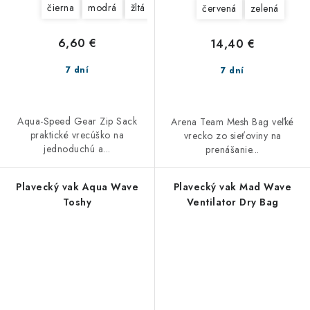
čierna
modrá
žltá
červená
zelená
6,60 €
14,40 €
7 dní
7 dní
Aqua-Speed Gear Zip Sack
Arena Team Mesh Bag veľké
praktické vrecúško na
vrecko zo sieťoviny na
jednoduchú a...
prenášanie...
Plavecký vak Aqua Wave
Plavecký vak Mad Wave
Toshy
Ventilator Dry Bag