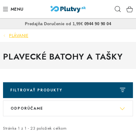
Prejsť
Hľad
na
obsah
•
•
Predajňa
Doručenie od 1,99€
0944 90 90 04
PLÁVANIE
PLÁVANIE
ŠNORCHLOVANIE
PLAVECKÉ BATOHY A TAŠKY
FREEDIVING
SPEARFISHING
POTÁPANIE
FILTROVAŤ PRODUKTY
R
V
OBLEČENIE
ODPORÚČAME
a
ý
d
OBUV
p
e
Stránka
1
z
1
-
23
položiek celkom
i