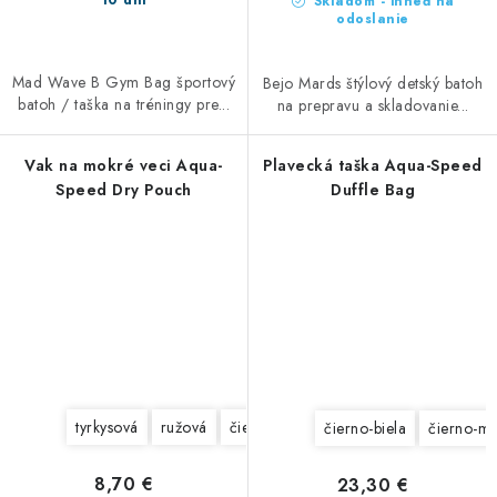
10 dní
Skladom - ihneď na
odoslanie
Mad Wave B Gym Bag športový
Bejo Mards štýlový detský batoh
batoh / taška na tréningy pre...
na prepravu a skladovanie...
Vak na mokré veci Aqua-
Plavecká taška Aqua-Speed
Speed Dry Pouch
Duffle Bag
tyrkysová
ružová
čierna
čierno-biela
čierno-m
8,70 €
23,30 €