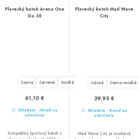
Plavecký batoh Arena One
Plavecký batoh Mad Wave
Go 35
City
čierna
červená
modrá
fialová
sivá
tmavomodrá
ružová
čierno-modrá
61,10 €
29,95 €
Skladom - ihneď na
Skladom - ihneď na
odoslanie
odoslanie
Kompaktný športový batoh s
Mad Wave City je moderný