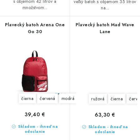
s objemom 42 litrov a
veľký batoh s objemom 35 litrov
množstvom...
na...
Plavecký batoh Arena One
Plavecký batoh Mad Wave
Go 30
Lane
čierna
červená
modrá
fialová
tmavomodrá
ružová
čierna
červ
39,40 €
63,30 €
Skladom - ihneď na
Skladom - ihneď na
odoslanie
odoslanie