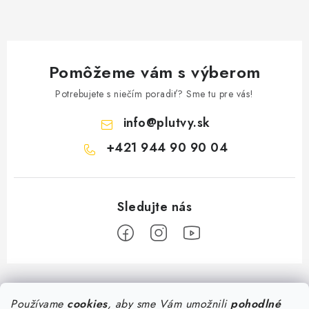
Pomôžeme vám s výberom
Potrebujete s niečím poradiť? Sme tu pre vás!
info
@
plutvy.sk
+421 944 90 90 04
Z
á
Predajňa Plutvy.sk
Používame
cookies
, aby sme Vám umožnili
pohodlné