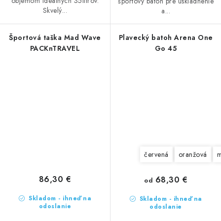
objemom ideálnych 35litrov.
športový batoh pre uskladnenie
Skvelý...
a...
Športová taška Mad Wave
Plavecký batoh Arena One
PACKnTRAVEL
Go 45
červená
oranžová
m
86,30 €
68,30 €
od
Skladom - ihneď na
Skladom - ihneď na
odoslanie
odoslanie