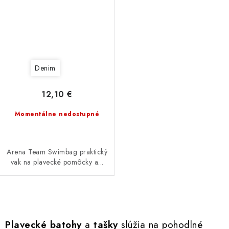
Denim
12,10 €
Momentálne nedostupné
Arena Team Swimbag praktický
vak na plavecké pomôcky a...
O
v
Plavecké batohy
a
tašky
slúžia na pohodlné