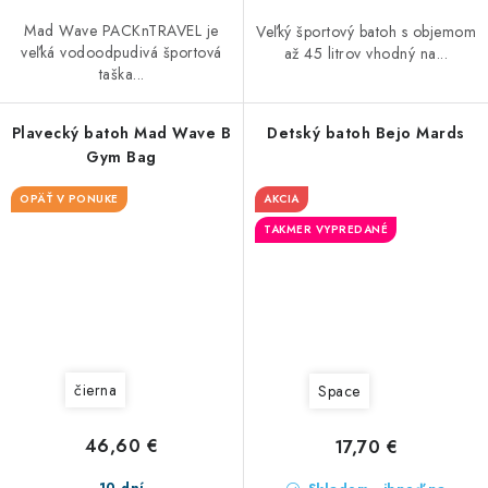
Mad Wave PACKnTRAVEL je
Veľký športový batoh s objemom
veľká vodoodpudivá športová
až 45 litrov vhodný na...
taška...
Plavecký batoh Mad Wave B
Detský batoh Bejo Mards
Gym Bag
OPÄŤ V PONUKE
AKCIA
TAKMER VYPREDANÉ
čierna
Space
46,60 €
17,70 €