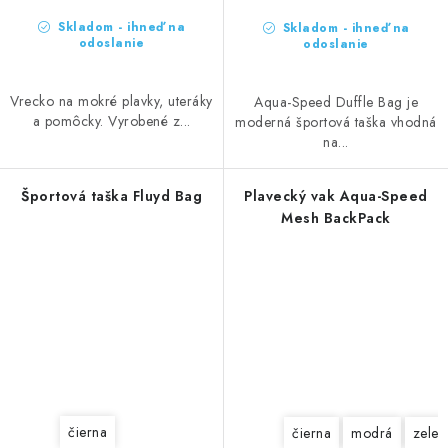
Skladom - ihneď na
Skladom - ihneď na
odoslanie
odoslanie
Vrecko na mokré plavky, uteráky
Aqua-Speed Duffle Bag je
a pomôcky. Vyrobené z...
moderná športová taška vhodná
na...
Športová taška Fluyd Bag
Plavecký vak Aqua-Speed
Mesh BackPack
čierna
čierna
modrá
zelen