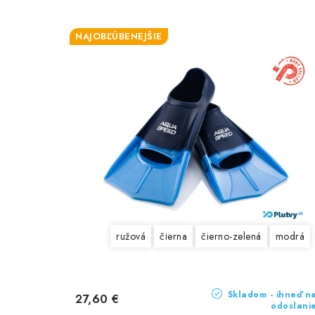
NAJOBĽÚBENEJŠIE
ružová
čierna
čierno-zelená
modrá
Skladom - ihneď n
27,60 €
odoslani