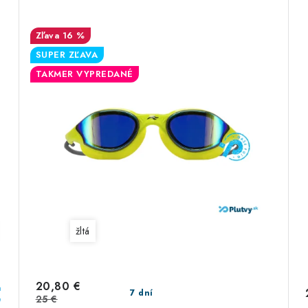
16 %
SUPER ZĽAVA
TAKMER VYPREDANÉ
žltá
20,80 €
a
7 dní
25 €
e