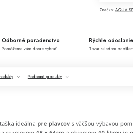
Značka:
AQUA S
Odborné poradenstvo
Rýchle odoslani
Pomôžeme vám dobre vybrať
Tovar skladom odošle
rodukty
Podobné produkty
 taška ideálna
pre plavcov
s väčšou výbavou pom
aka rozmerom
48 x 64cm
a objemom
40 litrov
je 