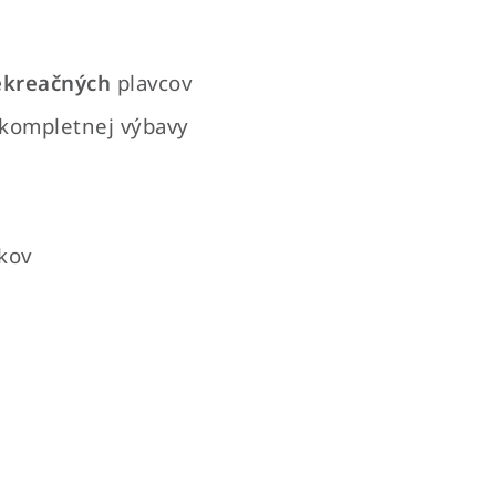
ekreačných
plavcov
 kompletnej výbavy
kov