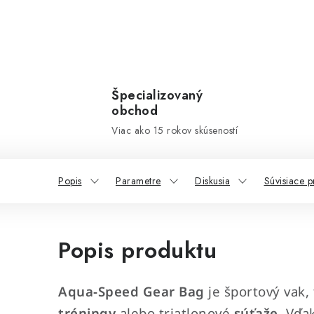
Špecializovaný
obchod
Viac ako 15 rokov skúseností
Popis
Parametre
Diskusia
Súvisiace p
Popis produktu
Aqua-Speed Gear Bag
je športový vak,
tréningy
alebo triatlonové
súťaže
. Vď