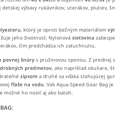
 detskej výbavy rukávnikov, uterákov, plutiev, š
olyesteru
, ktorý je oproti bežným materiálom
vý
dlžuje jeho životnosť. Nylonová
sieťovina
zabezpe
erákov, čím predchádza ich zatuchnutiu.
m pevnej šnúry
s pružinovou sponou. Z prednej s
drobných predmetov
, ako napríklad okuliare, š
várateľné
zipsom
a druhé sa vďaka sťahujúcej g
tovej
fľaše na vodu
.
Vak Aqua-Speed Gear Bag je
e možné ho nosiť aj ako batoh.
 BAG
: