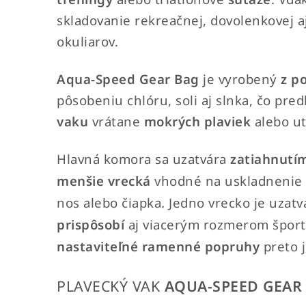
skladovanie rekreačnej, dovolenkovej aj
okuliarov.
Aqua-Speed Gear Bag
je vyrobený
z p
pôsobeniu chlóru, soli aj slnka, čo pre
vaku
vrátane
mokrých plaviek
alebo ut
Hlavná komora sa uzatvára
zatiahnutí
menšie vrecká
vhodné na uskladnenie
nos alebo čiapka. Jedno vrecko je uzat
prispôsobí
aj viacerým rozmerom špor
nastaviteľné ramenné popruhy
preto j
PLAVECKÝ VAK
AQUA-SPEED GEAR