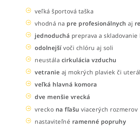
veľká športová taška
vhodná na
pre profesionálnych
aj
r
jednoduchá
preprava a skladovanie
odolnejší
voči chlóru aj soli
neustála
cirkulácia vzduchu
vetranie
aj mokrých plaviek či uterá
veľká hlavná komora
dve menšie vrecká
vrecko
na fľašu
viacerých rozmerov
nastaviteľné
ramenné popruhy