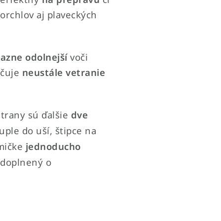
norchlov aj plaveckých
razne odolnejší
voči
čuje
neustále vetranie
trany sú ďalšie
dve
tuple do uší, štipce na
umičke
jednoducho
 doplnený o