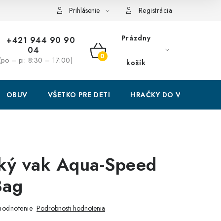
Prihlásenie
Registrácia
Prázdny
+421 944 90 90
04
NÁKUPNÝ
(po – pi: 8:30 – 17:00)
košík
KOŠÍK
OBUV
VŠETKO PRE DETI
HRAČKY DO VODY
ký vak Aqua-Speed
Bag
hodnotenie
Podrobnosti hodnotenia