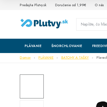
Prejsť
Predajňa Plutvy.sk
Doručenie od 1,99€
O nás
na
obsah
PLÁVANIE
ŠNORCHLOVANIE
FREEDIV
Domov
PLÁVANIE
BATOHY A TAŠKY
Plavec