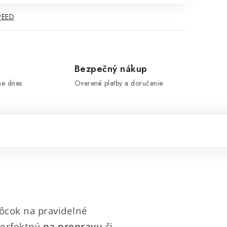
PEED
e
Bezpečný nákup
me dnes
Overené platby a doručenie
ôcok na pravidelné
perfektný
na prepravu
či