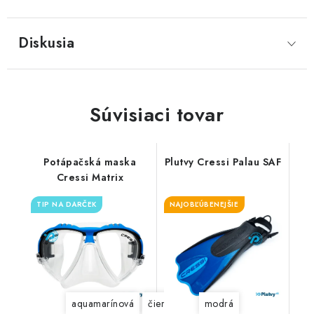
Diskusia
Súvisiaci tovar
Potápačská maska
Plutvy Cressi Palau SAF
Cressi Matrix
TIP NA DARČEK
NAJOBĽÚBENEJŠIE
aquamarínová
čierna
čierno-čierna
modrá
modrá
žl