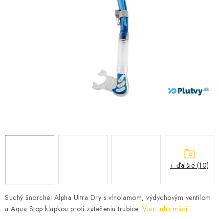
VŠETKO PRE DETI
HRAČKY DO VODY
PODVODNÉ SKÚTRE
TAŠKY A VAKY
CVIČENIE
SAUNOVANIE
OTUŽOVANIE
+ ďalšie (10)
Predajňa Plutvy.sk
Doručenie od 1,99€
O nás
Kontakt
Suchý šnorchel Alpha Ultra Dry s vlnolamom, výdychovým ventilom
a Aqua Stop klapkou proti zatečeniu trubice.
Viac informácií