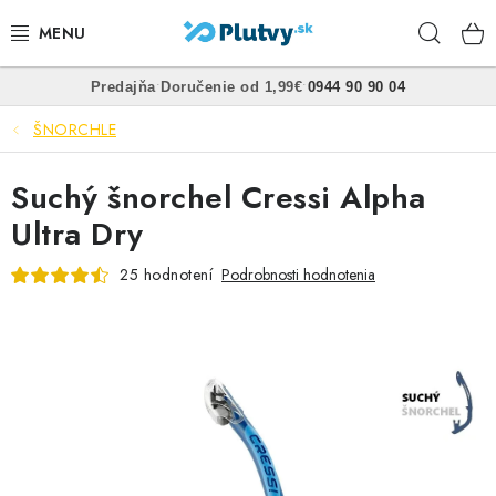
Prejsť
Hľad
na
obsah
•
•
Predajňa
Doručenie od 1,99€
0944 90 90 04
PLÁVANIE
ŠNORCHLE
ŠNORCHLOVANIE
Suchý šnorchel Cressi Alpha
FREEDIVING
Ultra Dry
SPEARFISHING
25 hodnotení
Podrobnosti hodnotenia
POTÁPANIE
OBLEČENIE
OBUV