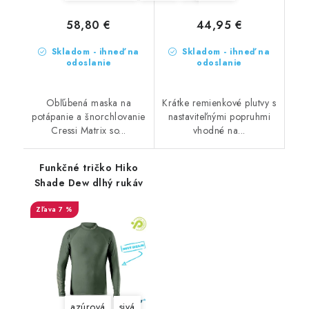
58,80 €
44,95 €
Skladom - ihneď na
Skladom - ihneď na
odoslanie
odoslanie
Obľúbená maska na
Krátke remienkové plutvy s
potápanie a šnorchlovanie
nastaviteľnými popruhmi
Cressi Matrix so...
vhodné na...
Funkčné tričko Hiko
Shade Dew dlhý rukáv
7 %
azúrová
sivá