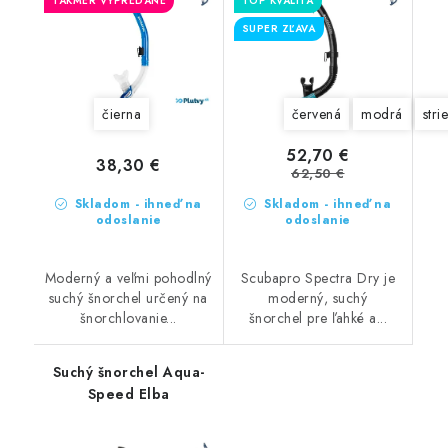
TAKMER VYPREDANÉ
TOP KVALITA
SUPER ZĽAVA
čierna
červená
modrá
stri
52,70 €
38,30 €
62,50 €
Skladom - ihneď na
Skladom - ihneď na
odoslanie
odoslanie
Moderný a veľmi pohodlný
Scubapro Spectra Dry je
suchý šnorchel určený na
moderný, suchý
šnorchlovanie...
šnorchel pre ľahké a...
Suchý šnorchel Aqua-
Speed Elba