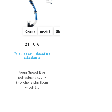
čierna
modrá
žltá
21,10 €
Skladom - ihneď na
odoslanie
Aqua-Speed Elba
jednoduchý suchý
šnorchel s plavákom
vhodný...