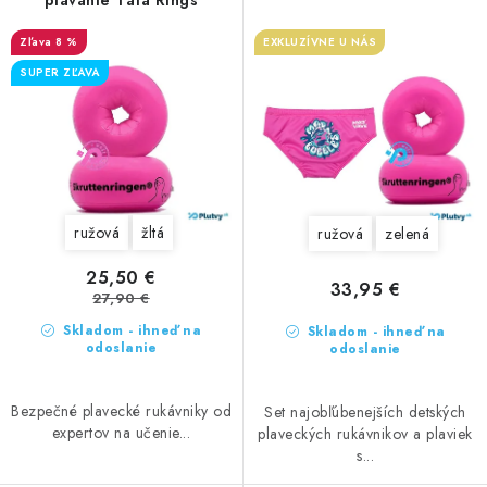
o
plávanie Täta Rings
u
d
k
8 %
EXKLUZÍVNE U NÁS
u
t
SUPER ZĽAVA
k
o
t
v
o
v
ružová
žltá
ružová
zelená
25,50 €
33,95 €
27,90 €
Skladom - ihneď na
Skladom - ihneď na
odoslanie
odoslanie
Bezpečné plavecké rukávniky od
Set najobľúbenejších detských
expertov na učenie...
plaveckých rukávnikov a plaviek
s...