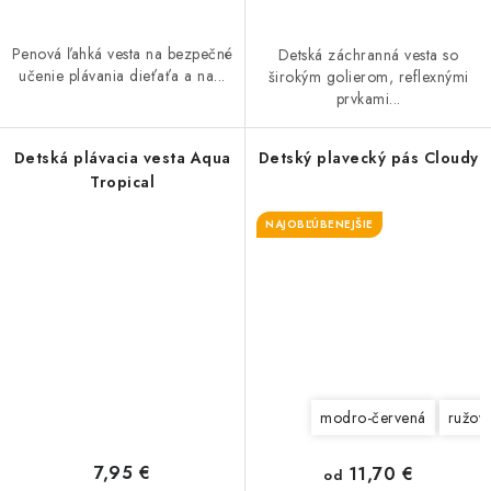
Penová ľahká vesta na bezpečné
Detská záchranná vesta so
učenie plávania dieťaťa a na...
širokým golierom, reflexnými
prvkami...
Detská plávacia vesta Aqua
Detský plavecký pás Cloudy
Tropical
NAJOBĽÚBENEJŠIE
modro-červená
ružovo
7,95 €
11,70 €
od