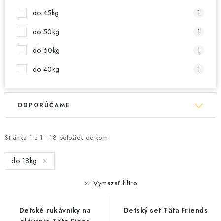
do 45kg
1
do 50kg
1
do 60kg
1
do 40kg
1
R
V
ODPORÚČAME
a
ý
d
p
e
Stránka
1
z
1
-
18
položiek celkom
i
n
s
do 18kg
i
p
e
r
Vymazať filtre
p
o
r
d
Detské rukávniky na
Detský set Täta Friends