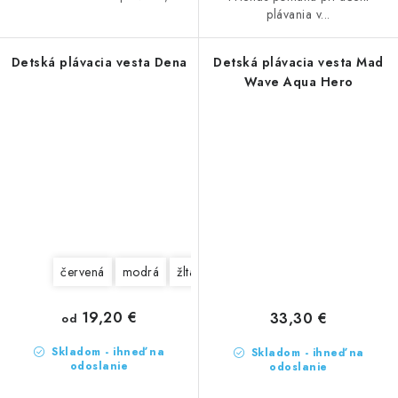
plávania v...
Detská plávacia vesta Dena
Detská plávacia vesta Mad
Wave Aqua Hero
červená
modrá
žltá
fialová
zelená
19,20 €
33,30 €
od
Skladom - ihneď na
Skladom - ihneď na
odoslanie
odoslanie