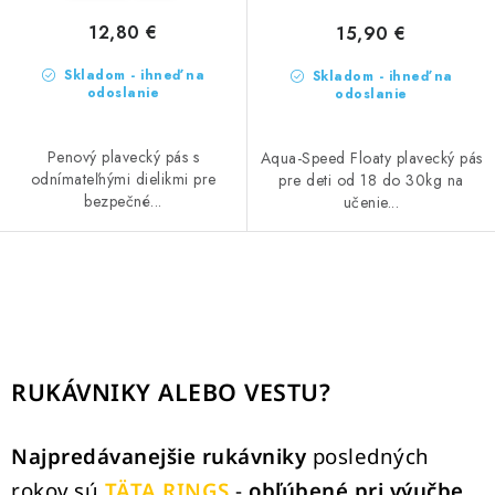
12,80 €
15,90 €
Skladom - ihneď na
Skladom - ihneď na
odoslanie
odoslanie
Penový plavecký pás s
Aqua-Speed Floaty plavecký pás
odnímateľnými dielikmi pre
pre deti od 18 do 30kg na
bezpečné...
učenie...
O
v
l
á
RUKÁVNIKY ALEBO VESTU?
d
a
Najpredávanejšie rukávniky
posledných
c
rokov sú
TÄTA RINGS
-
obľúbené pri výučbe