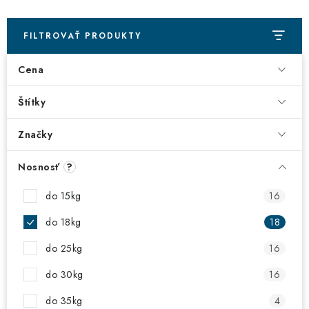
VŠETKO PRE DETI
HRAČKY DO VODY
FILTROVAŤ PRODUKTY
Cena
PODVODNÉ SKÚTRE
Štítky
TAŠKY A VAKY
Značky
CVIČENIE
Nosnosť
?
SAUNOVANIE
do 15kg
16
OTUŽOVANIE
do 18kg
18
do 25kg
16
Predajňa Plutvy.sk
Doručenie od 1,99€
O nás
Kontakt
do 30kg
16
do 35kg
4