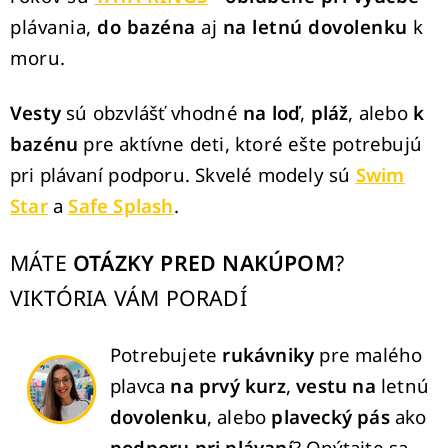
i
e
plávania,
do bazéna
aj
na letnú dovolenku
k
p
moru.
r
v
Vesty
sú obzvlášť vhodné
na loď
,
pláž
, alebo
k
k
bazénu
pre aktívne deti, ktoré ešte potrebujú
y
pri plávaní podporu. Skvelé modely sú
Swim
v
Star
a
Safe Splash
.
ý
p
i
MÁTE
OTÁZKY PRED NAKÚPOM
?
s
VIKTÓRIA VÁM PORADÍ
u
Potrebujete
rukávniky
pre malého
plavca
na prvý kurz
,
vestu na
letnú
dovolenku
, alebo
plavecký pás
ako
podporu pri plávaní
?
Opýtajte sa