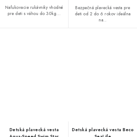
Nafukovacie rukávniky vhodné
Bezpečná plavecká vesta pre
pre deti s váhou do 30kg....
deti od 2 do 6 rokov ideálna
na...
Detská plavecká vesta
Detská plavecká vesta Beco
Aqua-Speed Swim Star
SeaLife