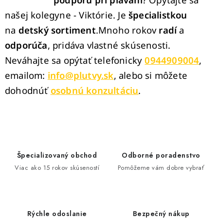
našej kolegyne - Viktórie. Je
špecialistkou
na
detský sortiment
.Mnoho rokov
radí
a
odporúča
, pridáva vlastné skúsenosti.
Neváhajte sa opýtať telefonicky
0944909004
,
emailom:
info@plutvy.sk
, alebo si môžete
dohodnúť
osobnú konzultáciu
.
Špecializovaný obchod
Odborné poradenstvo
Viac ako 15 rokov skúseností
Pomôžeme vám dobre vybrať
Rýchle odoslanie
Bezpečný nákup