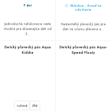
7 dní
Skladom - ihneď na
odoslanie
Jednoduchá nafukovacia vesta
Nastaviteľný plavecký pás pre
vhodná pre skúsenejšie deti od
deti na učeniu plávania a...
3...
Detský plavecký pás Aqua
Detský plavecký pás Aqua-
Kiddie
Speed Floaty
ružová
žltá