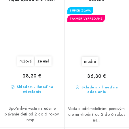
SUPER ZĽAVA
TAKMER VYPREDANÉ
ružová
zelená
modrá
28,20 €
36,30 €
Skladom - ihneď na
Skladom - ihneď na
odoslanie
odoslanie
Spoľahlivá vesta na učenie
Vesta s odnímateľnými penovými
plávanie detí od 2 do 6 rokov,
dielmi vhodná od 2 do 6 rokov
resp....
na...