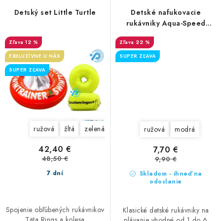
Detský set Little Turtle
Detské nafukovacie
rukávniky Aqua-Speed
Floaty
12 %
22 %
EXKLUZÍVNE U NÁS
SUPER ZĽAVA
SUPER ZĽAVA
ružová
žltá
zelená
ružová
modrá
42,40 €
7,70 €
48,50 €
9,90 €
7 dní
Skladom - ihneď na
odoslanie
Spojenie obľúbených rukávnikov
Klasické detské rukávniky na
Täta Rings a kolesa
plávanie vhodné od 1 do 6