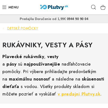
Prejsť
Hľad
na
obsah
•
•
Predajňa
Doručenie od 1,99€
0944 90 90 04
PLÁVANIE
DETSKÉ POMÔCKY
ŠNORCHLOVANIE
RUKÁVNIKY, VESTY A PÁSY
FREEDIVING
Plavecké rukávniky
,
vesty
SPEARFISHING
a
pásy
sú
najpoužívanejšie
nadľahčovacie
pomôcky.
POTÁPANIE
Pri výbere prihliadajte predovšetkým
na
maximálnu nosnosť
a následne na
skúsenosti
OBLEČENIE
dieťaťa
s vodou. Všetky produkty skladom si
môžete pozrieť a vyskúšať
v predajni Plutvy.sk
.
OBUV