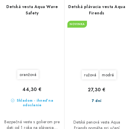
Detská vesta Aqua Wave
Detská plávacia vesta Aqua
Safety
Firends
NOVINKA
oranžová
ružová
modrá
44,30 €
27,30 €
Skladom - ihneď na
7 dní
odoslanie
Bezpečná vesta s golierom pre
Detská penová vesta Aqua
deti od 1 roka na plávanie,...
Friends pomáha pri učení