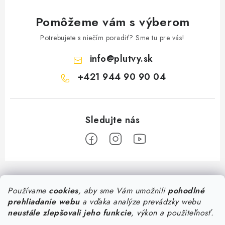
Pomôžeme vám s výberom
Potrebujete s niečím poradiť? Sme tu pre vás!
info
@
plutvy.sk
+421 944 90 90 04
Z
á
Predajňa Plutvy.sk
Používame
cookies
, aby sme Vám umožnili
pohodlné
p
prehliadanie webu
a vďaka analýze prevádzky webu
ä
Pon - Pia 8:30 - 17:00
neustále zlepšovali jeho funkcie
, výkon a použiteľnosť.
Všetko o nákupe
Šustekova 45
, Bratislava
t