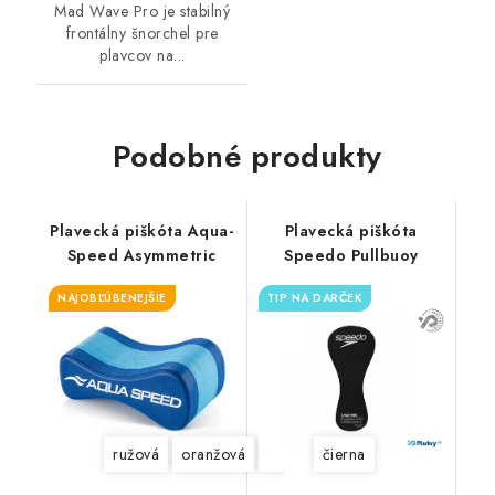
Mad Wave Pro je stabilný
frontálny šnorchel pre
plavcov na...
Podobné produkty
Plavecká piškóta Aqua-
Plavecká piškóta
Speed Asymmetric
Speedo Pullbuoy
NAJOBĽÚBENEJŠIE
TIP NA DARČEK
ružová
oranžová
modrá
čierna
zelená
sivá