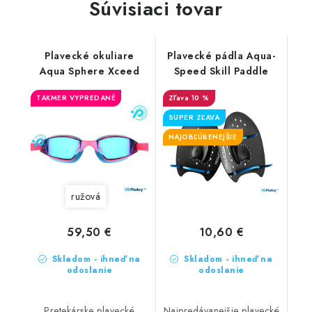
Súvisiaci tovar
Plavecké okuliare
Plavecké pádla Aqua-
Aqua Sphere Xceed
Speed Skill Paddle
TAKMER VYPREDANÉ
10 %
SUPER ZĽAVA
NAJOBĽÚBENEJŠIE
ružová
59,50 €
10,60 €
Skladom - ihneď na
Skladom - ihneď na
odoslanie
odoslanie
Pretekárske plavecké
Najpredávanejšie plavecké