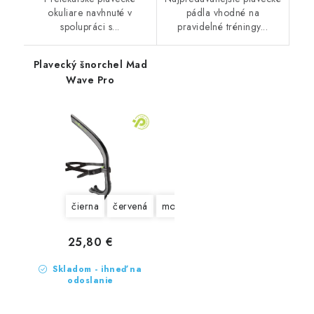
okuliare navhnuté v
pádla vhodné na
spolupráci s...
pravidelné tréningy...
Plavecký šnorchel Mad
Wave Pro
čierna
červená
modrá
zlatá
25,80 €
Skladom - ihneď na
odoslanie