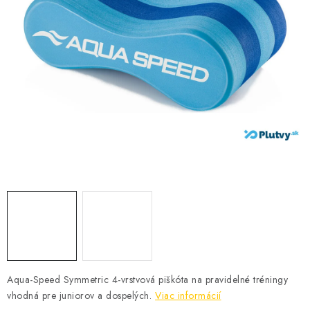
VŠETKO PRE DETI
HRAČKY DO VODY
PODVODNÉ SKÚTRE
TAŠKY A VAKY
CVIČENIE
SAUNOVANIE
OTUŽOVANIE
Predajňa Plutvy.sk
Doručenie od 1,99€
O nás
Kontakt
Aqua-Speed Symmetric 4-vrstvová piškóta na pravidelné tréningy
vhodná pre juniorov a dospelých.
Viac informácií