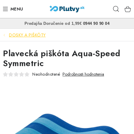
Prejsť
Hľad
na
obsah
•
•
Predajňa
Doručenie od 1,99€
0944 90 90 04
PLÁVANIE
DOSKY A PIŠKÓTY
ŠNORCHLOVANIE
Plavecká piškóta Aqua-Speed
FREEDIVING
Symmetric
SPEARFISHING
Neohodnotené
Podrobnosti hodnotenia
POTÁPANIE
OBLEČENIE
OBUV