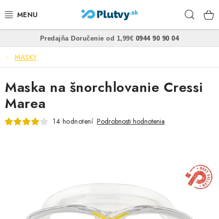
Prejsť
Hľad
na
obsah
•
•
Predajňa
Doručenie od 1,99€
0944 90 90 04
PLÁVANIE
MASKY
ŠNORCHLOVANIE
Maska na šnorchlovanie Cressi
FREEDIVING
Marea
SPEARFISHING
14 hodnotení
Podrobnosti hodnotenia
POTÁPANIE
OBLEČENIE
OBUV