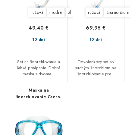
ružová
modrá
žltá
ružová
čierno-čierna
49,40 €
69,95 €
10 dní
10 dní
Set na šnorchlovanie a
Dovolenkový set so
ľahké potápanie. Dobrá
suchým šnorchlom na
maska s dvoma...
šnorchlovanie pre...
Maska na
šnorchlovanie Cressi
Perla