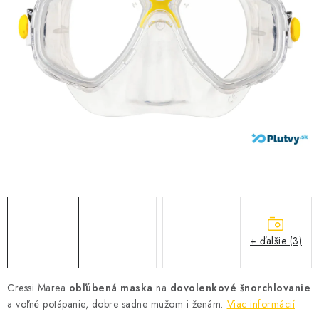
VŠETKO PRE DETI
HRAČKY DO VODY
PODVODNÉ SKÚTRE
TAŠKY A VAKY
CVIČENIE
SAUNOVANIE
OTUŽOVANIE
+ ďalšie (3)
Predajňa Plutvy.sk
Doručenie od 1,99€
O nás
Kontakt
Cressi Marea
obľúbená maska
na
dovolenkové šnorchlovanie
a voľné potápanie, dobre sadne mužom i ženám.
Viac informácií