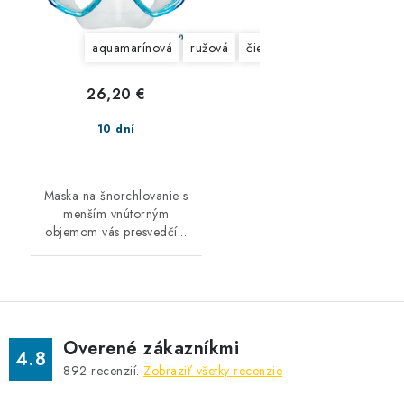
aquamarínová
ružová
čierno-čierna
modrá
26,20 €
10 dní
Maska na šnorchlovanie s
menším vnútorným
objemom vás presvedčí...
Overené zákazníkmi
4.8
892
recenzií.
Zobraziť všetky recenzie