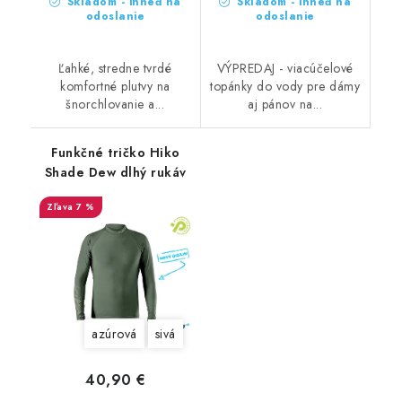
Skladom - ihneď na
Skladom - ihneď na
odoslanie
odoslanie
Ľahké, stredne tvrdé
VÝPREDAJ - viacúčelové
komfortné plutvy na
topánky do vody pre dámy
šnorchlovanie a...
aj pánov na...
Funkčné tričko Hiko
Shade Dew dlhý rukáv
7 %
azúrová
sivá
40,90 €