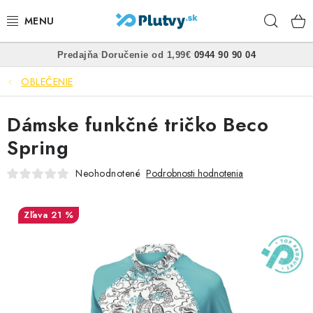
Prejsť
Hľad
na
obsah
•
•
Predajňa
Doručenie od 1,99€
0944 90 90 04
PLÁVANIE
OBLEČENIE
ŠNORCHLOVANIE
Dámske funkčné tričko Beco
FREEDIVING
Spring
SPEARFISHING
Neohodnotené
Podrobnosti hodnotenia
POTÁPANIE
21 %
OBLEČENIE
OBUV