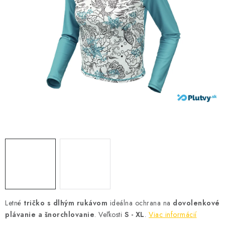
VŠETKO PRE DETI
HRAČKY DO VODY
PODVODNÉ SKÚTRE
TAŠKY A VAKY
CVIČENIE
SAUNOVANIE
OTUŽOVANIE
Predajňa Plutvy.sk
Doručenie od 1,99€
O nás
Kontakt
Letné
tričko s dlhým rukávom
ideálna ochrana na
dovolenkové
plávanie a šnorchlovanie
. Veľkosti
S - XL
.
Viac informácií