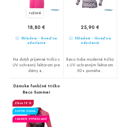
ružová
18,80 €
25,90 €
Skladom - ihneď na
Skladom - ihneď na
odoslanie
odoslanie
Na dotyk príjemné tričko s
Beco Indie moderné tričko
UV ochranný faktorom pre
s UV ochranným faktorom
dámy a...
50+ pomáha...
Dámske funkčné tričko
Beco Summer
19 %
SUPER ZĽAVA
TAKMER VYPREDANÉ