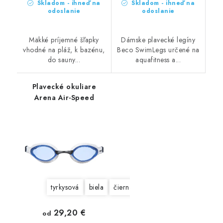
Skladom - ihneď na
Skladom - ihneď na
odoslanie
odoslanie
Mäkké príjemné šľapky
Dámske plavecké legíny
vhodné na pláž, k bazénu,
Beco SwimLegs určené na
do sauny...
aquafitness a...
Plavecké okuliare
Arena Air-Speed
tyrkysová
biela
čierna
modrá
strieborná
zl
29,20 €
od