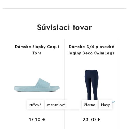
Súvisiaci tovar
Dámske šlapky Coqui
Dámske 3/4 plavecké
Tora
legíny Beco SwimLegs
ružová
mentolová
svetlomodrá
čierne
Navy
17,10 €
23,70 €