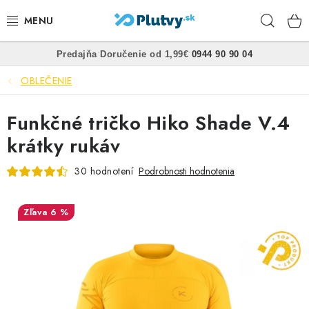
Prejsť
Hľad
na
obsah
•
•
Predajňa
Doručenie od 1,99€
0944 90 90 04
PLÁVANIE
OBLEČENIE
ŠNORCHLOVANIE
Funkčné tričko Hiko Shade V.4
FREEDIVING
krátky rukáv
SPEARFISHING
30 hodnotení
Podrobnosti hodnotenia
POTÁPANIE
6 %
OBLEČENIE
OBUV