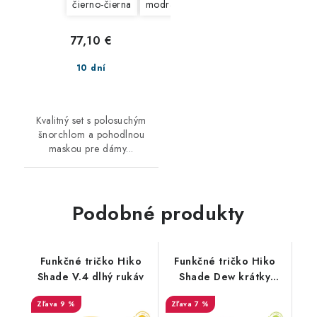
čierno-čierna
modrá
žltá
77,10 €
10 dní
Kvalitný set s polosuchým
šnorchlom a pohodlnou
maskou pre dámy...
Podobné produkty
Funkčné tričko Hiko
Funkčné tričko Hiko
Shade V.4 dlhý rukáv
Shade Dew krátky
rukáv
9 %
7 %