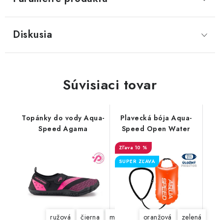
Diskusia
Súvisiaci tovar
Topánky do vody Aqua-
Plavecká bója Aqua-
Speed Agama
Speed Open Water
10 %
SUPER ZĽAVA
ružová
čierna
modrá
tmavomodrá
oranžová
zelená