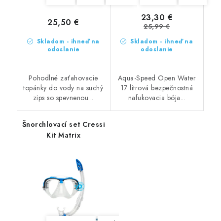
23,30 €
25,50 €
25,99 €
Skladom - ihneď na
Skladom - ihneď na
odoslanie
odoslanie
Pohodlné zaťahovacie
Aqua-Speed Open Water
topánky do vody na suchý
17 litrová bezpečnostná
zips so spevnenou...
nafukovacia bója...
Šnorchlovací set Cressi
Kit Matrix