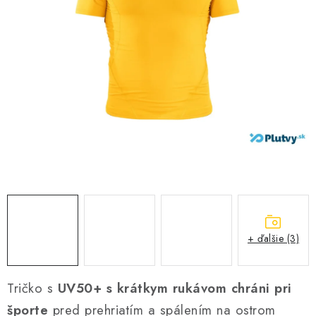
VŠETKO PRE DETI
HRAČKY DO VODY
PODVODNÉ SKÚTRE
TAŠKY A VAKY
CVIČENIE
SAUNOVANIE
OTUŽOVANIE
+ ďalšie (3)
Predajňa Plutvy.sk
Doručenie od 1,99€
O nás
Kontakt
Tričko s
UV50+ s krátkym rukávom
chráni pri
športe
pred prehriatím a spálením na ostrom