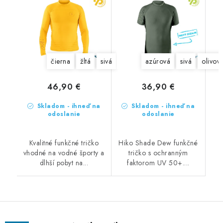
čierna
žltá
sivá
azúrová
sivá
olivov
46,90 €
36,90 €
Skladom - ihneď na
Skladom - ihneď na
odoslanie
odoslanie
Kvalitné funkčné tričko
Hiko Shade Dew funkčné
vhodné na vodné športy a
tričko s ochranným
dlhší pobyt na...
faktorom UV 50+....