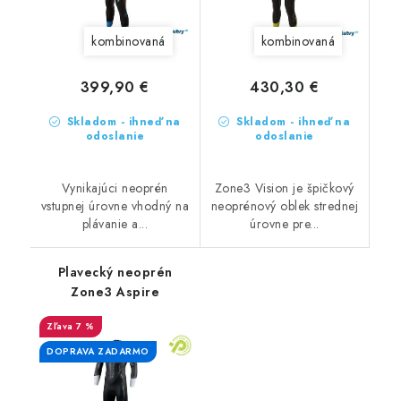
kombinovaná
kombinovaná
399,90 €
430,30 €
Skladom - ihneď na
Skladom - ihneď na
odoslanie
odoslanie
Vynikajúci neoprén
Zone3 Vision je špičkový
vstupnej úrovne vhodný na
neoprénový oblek strednej
plávanie a...
úrovne pre...
Plavecký neoprén
Zone3 Aspire
7 %
DOPRAVA ZADARMO