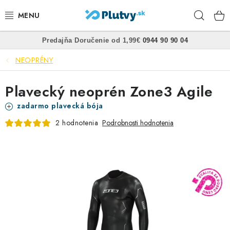
Prejsť
Hľad
na
obsah
•
•
Predajňa
Doručenie od 1,99€
0944 90 90 04
PLÁVANIE
NEOPRÉNY
ŠNORCHLOVANIE
Plavecký neoprén Zone3 Agile
FREEDIVING
zadarmo plavecká bója
2 hodnotenia
Podrobnosti hodnotenia
SPEARFISHING
POTÁPANIE
OBLEČENIE
OBUV