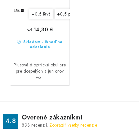
+0,5 ľavá
+0,5 pravá
+1,0 ľavá
+1,0 pravá
14,30 €
od
Skladom - ihneď na
odoslanie
Plusové dioptrické okuliare
pre dospelých a juniorov
vo...
Overené zákazníkmi
4.8
893
recenzií.
Zobraziť všetky recenzie