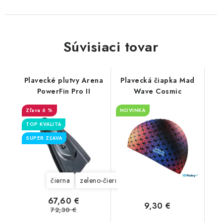
Súvisiaci tovar
Plavecké plutvy Arena
Plavecká čiapka Mad
PowerFin Pro II
Wave Cosmic
6 %
NOVINKA
TOP KVALITA
SUPER ZĽAVA
čierna
zeleno-čierne
67,60 €
9,30 €
72,30 €