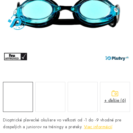
VŠETKO PRE DETI
HRAČKY DO VODY
PODVODNÉ SKÚTRE
TAŠKY A VAKY
CVIČENIE
SAUNOVANIE
OTUŽOVANIE
+ ďalšie (6)
Predajňa Plutvy.sk
Doručenie od 1,99€
O nás
Kontakt
Dioptrické plavecké okuliare vo veľkosti od -1 do -9 vhodné pre
dospelých a juniorov na tréningy a preteky.
Viac informácií