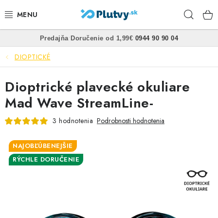
Prejsť
Hľad
na
obsah
•
•
Predajňa
Doručenie od 1,99€
0944 90 90 04
PLÁVANIE
DIOPTICKÉ
ŠNORCHLOVANIE
Dioptrické plavecké okuliare
FREEDIVING
Mad Wave StreamLine-
SPEARFISHING
3 hodnotenia
Podrobnosti hodnotenia
POTÁPANIE
NAJOBĽÚBENEJŠIE
RÝCHLE DORUČENIE
OBLEČENIE
OBUV