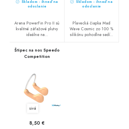
Skladom - ihneď na
Skladom - ihneď na
odoslanie
odoslanie
Arena PowerFin Pro II sú
Plavecká čiapka Mad
kvalitné záťažové plutvy
Wave Cosmic zo 100 %
ideálne na...
silikónu pohodlne sedí...
Štipec na nos Speedo
Competition
sivá
8,50 €