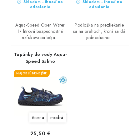
Skladom - ihneď na
Skladom - ihneď na
odoslanie
odoslanie
Aqua-Speed Open Water
Podložka na prezliekanie
17 litrová bezpečnostná
sa na brehoch, ktorá sa dá
nafukovacia bója...
jednoducho...
Topánky do vody Aqua-
Speed Salmo
NAJOBĽÚBENEJŠIE
čierna
modrá
25,50 €