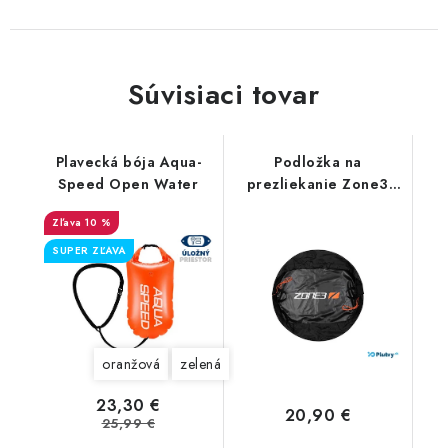
Súvisiaci tovar
Plavecká bója Aqua-
Podložka na
Speed Open Water
prezliekanie Zone3
Changing Mat
10 %
SUPER ZĽAVA
oranžová
zelená
23,30 €
20,90 €
25,99 €