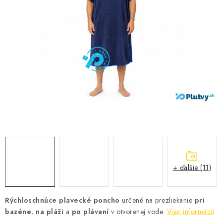
VŠETKO PRE DETI
HRAČKY DO VODY
PODVODNÉ SKÚTRE
TAŠKY A VAKY
CVIČENIE
SAUNOVANIE
OTUŽOVANIE
+ ďalšie (11)
Predajňa Plutvy.sk
Doručenie od 1,99€
O nás
Kontakt
Rýchloschnúce plavecké poncho
určené na prezliekanie
pri
bazéne
,
na pláži
a
po plávaní
v otvorenej vode.
Viac informácií