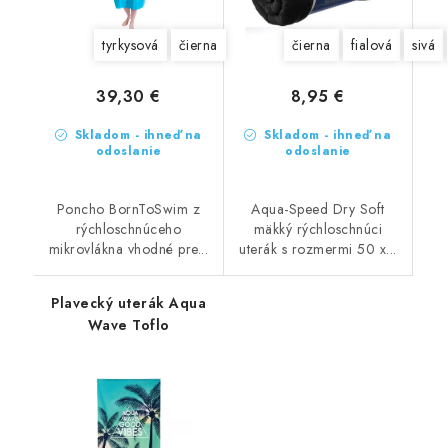
tyrkysová
čierna
čierna
fialová
sivá
39,30 €
8,95 €
Skladom - ihneď na
Skladom - ihneď na
odoslanie
odoslanie
Poncho BornToSwim z
Aqua-Speed Dry Soft
rýchloschnúceho
mäkký rýchloschnúci
mikrovlákna vhodné pre...
uterák s rozmermi 50 x...
Plavecký uterák Aqua
Wave Toflo