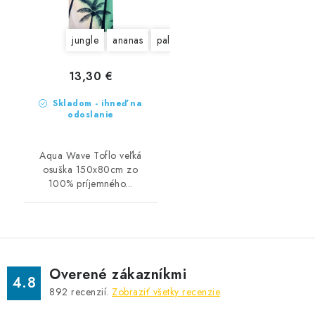
jungle
ananas
palmy
13,30 €
Skladom - ihneď na
odoslanie
Aqua Wave Toflo veľká
osuška 150x80cm zo
100% príjemného...
Overené zákazníkmi
4.8
892
recenzií.
Zobraziť všetky recenzie