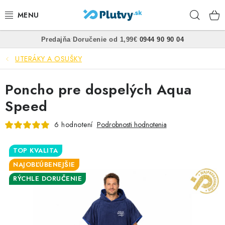
Prejsť
Hľad
na
obsah
•
•
Predajňa
Doručenie od 1,99€
0944 90 90 04
PLÁVANIE
UTERÁKY A OSUŠKY
ŠNORCHLOVANIE
Poncho pre dospelých Aqua
FREEDIVING
Speed
SPEARFISHING
6 hodnotení
Podrobnosti hodnotenia
POTÁPANIE
TOP KVALITA
NAJOBĽÚBENEJŠIE
OBLEČENIE
RÝCHLE DORUČENIE
OBUV