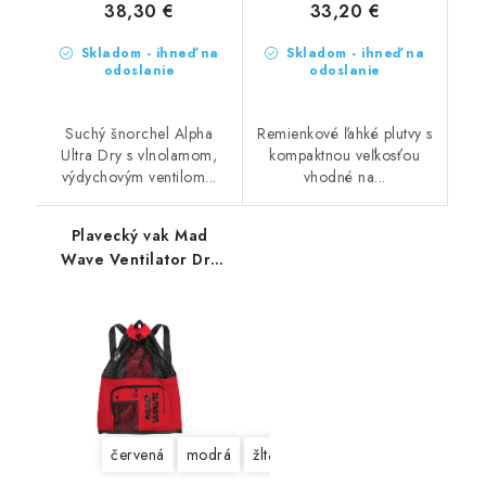
38,30 €
33,20 €
Skladom - ihneď na
Skladom - ihneď na
odoslanie
odoslanie
Suchý šnorchel Alpha
Remienkové ľahké plutvy s
Ultra Dry s vlnolamom,
kompaktnou veľkosťou
výdychovým ventilom...
vhodné na...
Plavecký vak Mad
Wave Ventilator Dry
Bag
červená
modrá
žltá
čierna-béžová