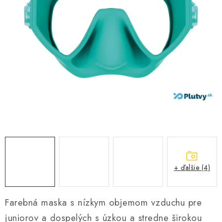
VŠETKO PRE DETI
HRAČKY DO VODY
PODVODNÉ SKÚTRE
TAŠKY A VAKY
CVIČENIE
SAUNOVANIE
OTUŽOVANIE
+ ďalšie (4)
Predajňa Plutvy.sk
Doručenie od 1,99€
O nás
Kontakt
Farebná maska s nízkym objemom vzduchu pre
juniorov a dospelých s úzkou a stredne širokou