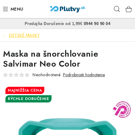
Prejsť
Hľad
na
obsah
•
•
Predajňa
Doručenie od 1,99€
0944 90 90 04
PLÁVANIE
DETSKÉ MASKY
ŠNORCHLOVANIE
Maska na šnorchlovanie
FREEDIVING
Salvimar Neo Color
SPEARFISHING
Neohodnotené
Podrobnosti hodnotenia
POTÁPANIE
NAJNIŽŠIA CENA
RÝCHLE DORUČENIE
OBLEČENIE
OBUV