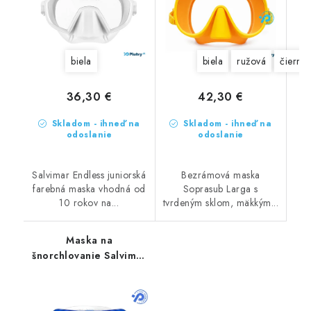
biela
biela
ružová
čierna
36,30 €
42,30 €
Skladom - ihneď na
Skladom - ihneď na
odoslanie
odoslanie
Salvimar Endless juniorská
Bezrámová maska
farebná maska vhodná od
Soprasub Larga s
10 rokov na...
tvrdeným sklom, mäkkým...
Maska na
šnorchlovanie Salvimar
Horizon