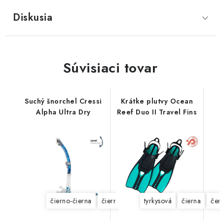
Diskusia
Súvisiaci tovar
Suchý šnorchel Cressi
Krátke plutvy Ocean
Alpha Ultra Dry
Reef Duo II Travel Fins
čierno-čierna
čierno-ružová
tyrkysová
modrá
čierna
žltá
čier
če