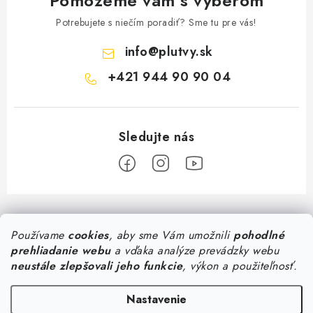
Pomôžeme vám s výberom
Potrebujete s niečím poradiť? Sme tu pre vás!
info
@
plutvy.sk
+421 944 90 90 04
Z
á
Predajňa Plutvy.sk
Používame
cookies
, aby sme Vám umožnili
pohodlné
p
prehliadanie webu
a vďaka analýze prevádzky webu
ä
Pon - Pia 8:30 - 17:00
neustále zlepšovali jeho funkcie
, výkon a použiteľnosť.
Všetko o nákupe
Šustekova 45
, Bratislava
t
0944 90 90 04
i
Doručenie od 1,99€
Nastavenie
Poradňa
Konzultácia so špecialistom