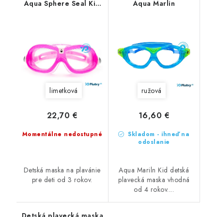
Aqua Sphere Seal Kid
Aqua Marlin
2
limetková
ružová
22,70 €
16,60 €
Momentálne nedostupné
Skladom - ihneď na
odoslanie
Detská maska na plavánie
Aqua Mariln Kid detská
pre deti od 3 rokov.
plavecká maska vhodná
od 4 rokov....
Detská plavecká maska