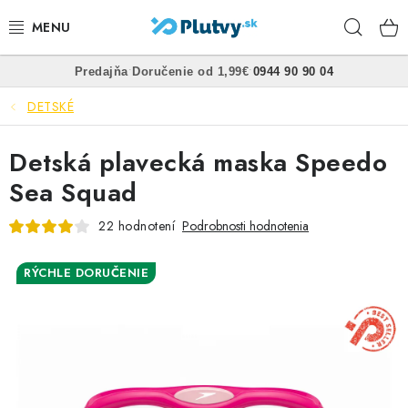
Prejsť
Hľad
na
obsah
•
•
Predajňa
Doručenie od 1,99€
0944 90 90 04
PLÁVANIE
DETSKÉ
ŠNORCHLOVANIE
Detská plavecká maska Speedo
FREEDIVING
Sea Squad
SPEARFISHING
22 hodnotení
Podrobnosti hodnotenia
POTÁPANIE
RÝCHLE DORUČENIE
OBLEČENIE
OBUV