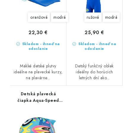
oranžová
modrá
ružová
modrá
22,30 €
25,90 €
Skladom - ihneď na
Skladom - ihneď na
odoslanie
odoslanie
Mäkké detské plutvy
Detský funkčný oblek
ideálne na plavecké kurzy,
ideálny do horúcich
na plavárne...
letných dní ako...
Detská plavecká
čiapka Aqua-Speed
Crazy Zoo