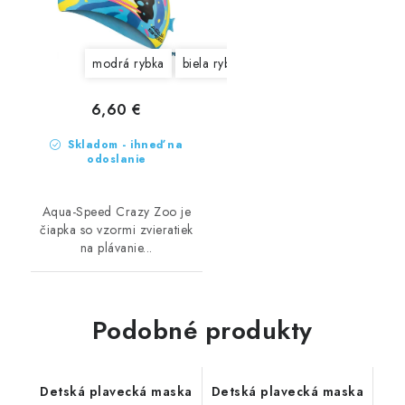
modrá rybka
biela rybka
sivý medvedík
modrý p
6,60 €
Skladom - ihneď na
odoslanie
Aqua-Speed Crazy Zoo je
čiapka so vzormi zvieratiek
na plávanie...
Podobné produkty
Detská plavecká maska
Detská plavecká maska