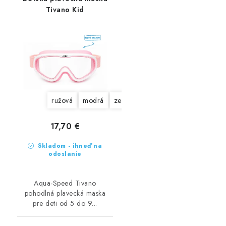
Tivano Kid
ružová
modrá
zelená
17,70 €
Skladom - ihneď na
odoslanie
Aqua-Speed Tivano
pohodlná plavecká maska
pre deti od 5 do 9...