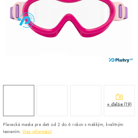
VŠETKO PRE DETI
HRAČKY DO VODY
PODVODNÉ SKÚTRE
TAŠKY A VAKY
CVIČENIE
SAUNOVANIE
OTUŽOVANIE
+ ďalšie (19)
Predajňa Plutvy.sk
Doručenie od 1,99€
O nás
Kontakt
Plavecká maska pre deti od 2 do 6 rokov s mäkkým, kvalitným
tesnením.
Viac informácií