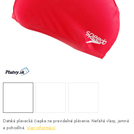
VŠETKO PRE DETI
HRAČKY DO VODY
PODVODNÉ SKÚTRE
TAŠKY A VAKY
CVIČENIE
SAUNOVANIE
OTUŽOVANIE
Predajňa Plutvy.sk
Doručenie od 1,99€
O nás
Kontakt
Detská plavecká čiapka na pravidelné plávanie. Neťahá vlasy, jemná
a pohodlná.
Viac informácií