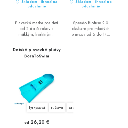
Skladom - ihneď na
Skladom - ihneď na
odoslanie
odoslanie
Plavecká maska pre deti
Speedo Biofuse 2.0
od 2 do 6 rokov s
okuliare pre mladých
mäkkým, kvalitným...
plavcov od 6 do 14...
Detské plavecké plutvy
BornToSwim
tyrkysová
ružová
oranžová
žltá
fialová
zel
26,20 €
od