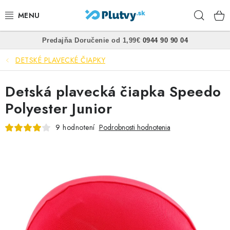
Prejsť
Hľad
na
obsah
•
•
Predajňa
Doručenie od 1,99€
0944 90 90 04
PLÁVANIE
DETSKÉ PLAVECKÉ ČIAPKY
ŠNORCHLOVANIE
Detská plavecká čiapka Speedo
FREEDIVING
Polyester Junior
SPEARFISHING
9 hodnotení
Podrobnosti hodnotenia
POTÁPANIE
OBLEČENIE
OBUV