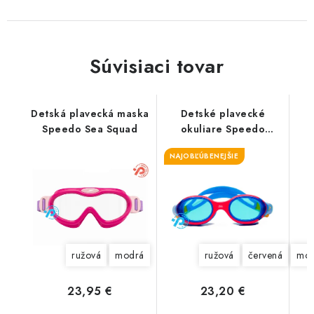
Súvisiaci tovar
Detská plavecká maska
Detské plavecké
Speedo Sea Squad
okuliare Speedo
Biofuse 2.0
NAJOBĽÚBENEJŠIE
ružová
modrá
ružová
červená
mod
23,95 €
23,20 €