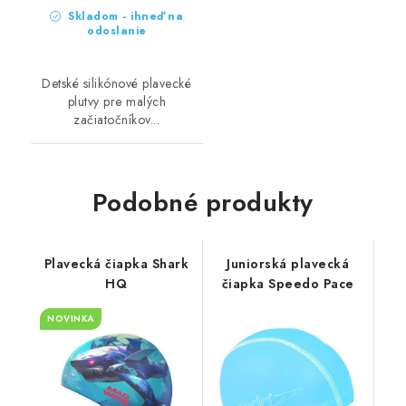
Skladom - ihneď na
odoslanie
Detské silikónové plavecké
plutvy pre malých
začiatočníkov...
Podobné produkty
Plavecká čiapka Shark
Juniorská plavecká
HQ
čiapka Speedo Pace
NOVINKA