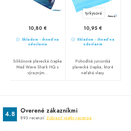
tyrkysová
10,80 €
10,95 €
Skladom - ihneď na
Skladom - ihneď na
odoslanie
odoslanie
Silikónová plavecká čiapka
Pohodlná juniorská
Mad Wave Shark HQ s
plavecká čiapka, ktorá
výrazným...
neťahá vlasy.
Overené zákazníkmi
4.8
893
recenzií.
Zobraziť všetky recenzie