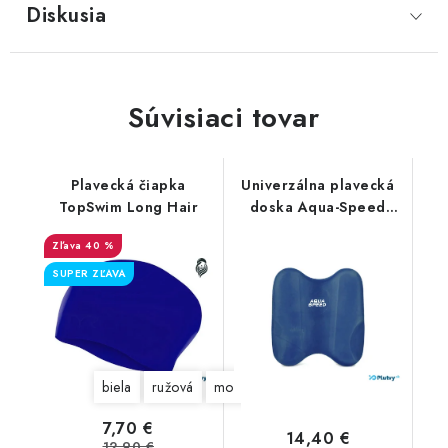
Diskusia
Súvisiaci tovar
Plavecká čiapka
Univerzálna plavecká
TopSwim Long Hair
doska Aqua-Speed
PullKick
40 %
SUPER ZĽAVA
biela
ružová
modrá
7,70 €
14,40 €
12,90 €