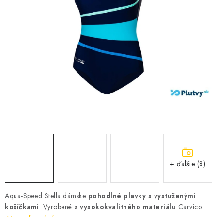
VŠETKO PRE DETI
HRAČKY DO VODY
PODVODNÉ SKÚTRE
TAŠKY A VAKY
CVIČENIE
SAUNOVANIE
OTUŽOVANIE
+ ďalšie (8)
Predajňa Plutvy.sk
Doručenie od 1,99€
O nás
Kontakt
Aqua-Speed Stella dámske
pohodlné plavky s vystuženými
košíčkami
. Vyrobené
z vysokokvalitného materiálu
Carvico.