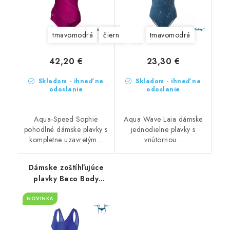
tmavomodrá
čierne
fialové
tmavomodrá
42,20 €
23,30 €
Skladom - ihneď na
Skladom - ihneď na
odoslanie
odoslanie
Aqua-Speed Sophie
Aqua Wave Laia dámske
pohodlné dámske plavky s
jednodielne plavky s
kompletne uzavretým...
vnútornou...
Dámske zoštíhľujúce
plavky Beco Body
Shape
NOVINKA