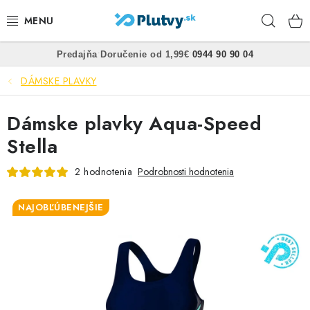
Prejsť
Hľad
na
obsah
•
•
Predajňa
Doručenie od 1,99€
0944 90 90 04
PLÁVANIE
DÁMSKE PLAVKY
ŠNORCHLOVANIE
Dámske plavky Aqua-Speed
FREEDIVING
Stella
SPEARFISHING
2 hodnotenia
Podrobnosti hodnotenia
POTÁPANIE
NAJOBĽÚBENEJŠIE
OBLEČENIE
OBUV