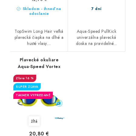
Skladom - ihneď na
7 dní
odoslanie
TopSwim Long Hair veľká
Aqua-Speed PullKick
plavecká čiapka na dlhé a
univerzálna plavecká
husté vlasy....
doska na pravidelné...
Plavecké okuliare
Aqua-Speed Vortex
16 %
SUPER ZĽAVA
TAKMER VYPREDANÉ
žltá
20,80 €