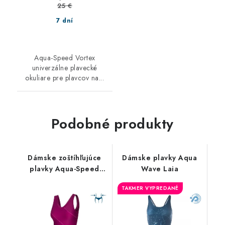
25 €
7 dní
Aqua-Speed Vortex
univerzálne plavecké
okuliare pre plavcov na...
Podobné produkty
Dámske zoštíhľujúce
Dámske plavky Aqua
plavky Aqua-Speed
Wave Laia
Sophie
TAKMER VYPREDANÉ