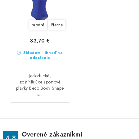
modré
čierne
33,70 €
Skladom - ihneď na
odoslanie
Jedoduché,
zoštíhľujúce športové
plavky Beco Body Shape
s...
Overené zákazníkmi
4.8