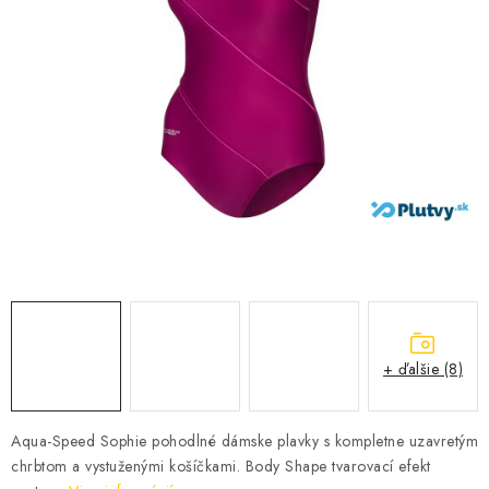
VŠETKO PRE DETI
HRAČKY DO VODY
PODVODNÉ SKÚTRE
TAŠKY A VAKY
CVIČENIE
SAUNOVANIE
OTUŽOVANIE
+ ďalšie (8)
Predajňa Plutvy.sk
Doručenie od 1,99€
O nás
Kontakt
Aqua-Speed Sophie pohodlné dámske plavky s kompletne uzavretým
chrbtom a vystuženými košíčkami. Body Shape tvarovací efekt