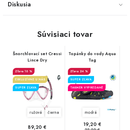
Diskusia
Súvisiaci tovar
Šnorchlovací set Cressi
Topánky do vody Aqua
Lince Dry
Tag
10 %
24 %
EXKLUZÍVNE U NÁS
SUPER ZĽAVA
SUPER ZĽAVA
TAKMER VYPREDANÉ
ružová
čierna
modrá
19,20 €
89,20 €
25,50 €