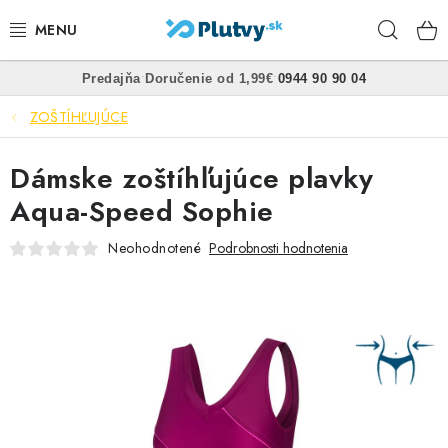
Prejsť
Hľad
na
obsah
•
•
Predajňa
Doručenie od 1,99€
0944 90 90 04
PLÁVANIE
ZOŠTÍHĽUJÚCE
ŠNORCHLOVANIE
Dámske zoštíhľujúce plavky
FREEDIVING
Aqua-Speed Sophie
SPEARFISHING
Neohodnotené
Podrobnosti hodnotenia
POTÁPANIE
OBLEČENIE
OBUV