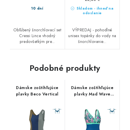
10 dní
Skladom - ihneď na
odoslanie
Obľúbený šnorchlovací set
VÝPREDAJ - pohodlné
Cressi Lince vhodný
unisex topánky do vody na
predovšetkým pre...
šnorchlovanie...
Podobné produkty
Dámske zoštíhľujúce
Dámske zoštíhľujúce
plavky Beco Vertical
plavky Mad Wave
Berry