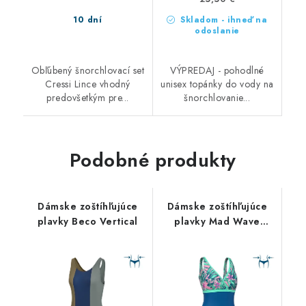
10 dní
Skladom - ihneď na
odoslanie
Obľúbený šnorchlovací set
VÝPREDAJ - pohodlné
Cressi Lince vhodný
unisex topánky do vody na
predovšetkým pre...
šnorchlovanie...
Podobné produkty
Dámske zoštíhľujúce
Dámske zoštíhľujúce
plavky Beco Vertical
plavky Mad Wave
Berry