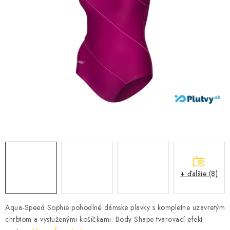
VŠETKO PRE DETI
HRAČKY DO VODY
PODVODNÉ SKÚTRE
TAŠKY A VAKY
CVIČENIE
SAUNOVANIE
OTUŽOVANIE
+ ďalšie (8)
Predajňa Plutvy.sk
Doručenie od 1,99€
O nás
Kontakt
Aqua-Speed Sophie pohodlné dámske plavky s kompletne uzavretým
chrbtom a vystuženými košíčkami. Body Shape tvarovací efekt