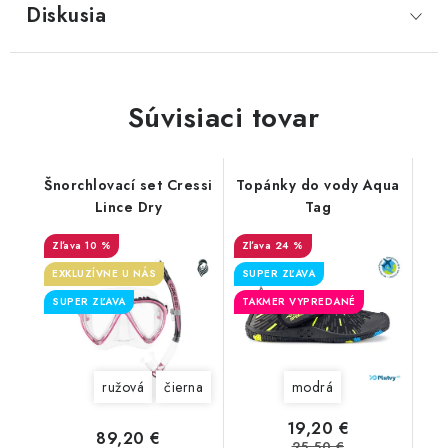
Diskusia
Súvisiaci tovar
Šnorchlovací set Cressi
Topánky do vody Aqua
Lince Dry
Tag
10 %
24 %
EXKLUZÍVNE U NÁS
SUPER ZĽAVA
SUPER ZĽAVA
TAKMER VYPREDANÉ
ružová
čierna
modrá
19,20 €
89,20 €
25,50 €