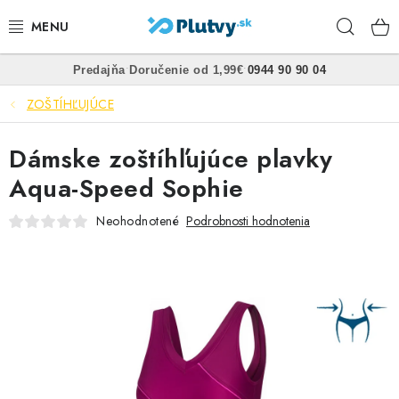
Prejsť
Hľad
na
obsah
•
•
Predajňa
Doručenie od 1,99€
0944 90 90 04
PLÁVANIE
ZOŠTÍHĽUJÚCE
ŠNORCHLOVANIE
Dámske zoštíhľujúce plavky
FREEDIVING
Aqua-Speed Sophie
SPEARFISHING
Neohodnotené
Podrobnosti hodnotenia
POTÁPANIE
OBLEČENIE
OBUV