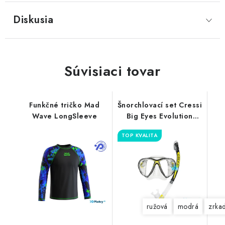
Diskusia
Súvisiaci tovar
Funkčné tričko Mad
Šnorchlovací set Cressi
Wave LongSleeve
Big Eyes Evolution
Alpha
TOP KVALITA
ružová
modrá
zrka