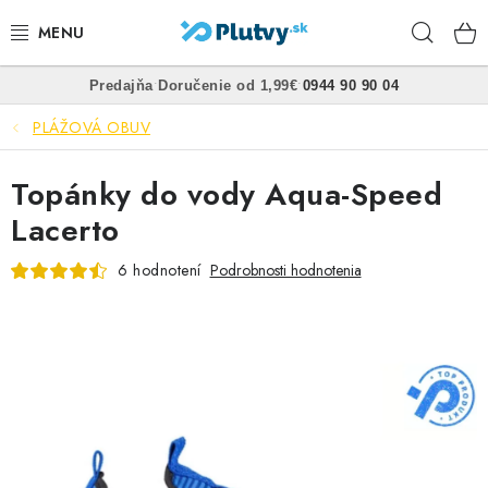
Prejsť
Hľad
na
obsah
•
•
Predajňa
Doručenie od 1,99€
0944 90 90 04
PLÁVANIE
PLÁŽOVÁ OBUV
ŠNORCHLOVANIE
Topánky do vody Aqua-Speed
FREEDIVING
Lacerto
SPEARFISHING
6 hodnotení
Podrobnosti hodnotenia
POTÁPANIE
OBLEČENIE
OBUV