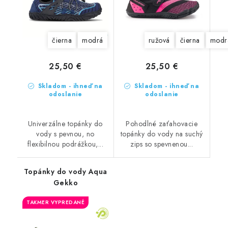
čierna
modrá
ružová
čierna
modr
25,50 €
25,50 €
Skladom - ihneď na
Skladom - ihneď na
odoslanie
odoslanie
Univerzálne topánky do
Pohodlné zaťahovacie
vody s pevnou, no
topánky do vody na suchý
flexibilnou podrážkou,...
zips so spevnenou...
Topánky do vody Aqua
Gekko
TAKMER VYPREDANÉ