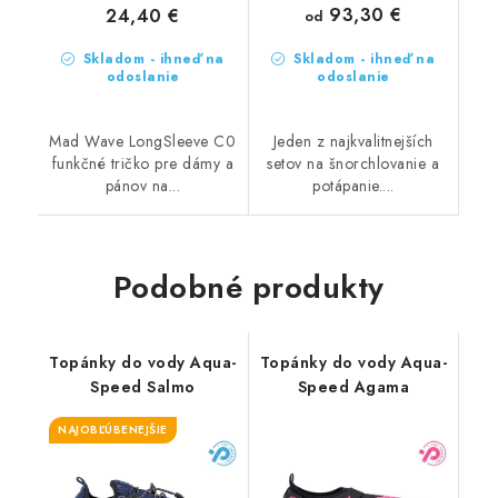
93,30 €
24,40 €
od
Skladom - ihneď na
Skladom - ihneď na
odoslanie
odoslanie
Mad Wave LongSleeve C0
Jeden z najkvalitnejších
funkčné tričko pre dámy a
setov na šnorchlovanie a
pánov na...
potápanie....
Podobné produkty
Topánky do vody Aqua-
Topánky do vody Aqua-
Speed Salmo
Speed Agama
NAJOBĽÚBENEJŠIE