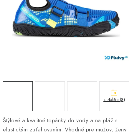
VŠETKO PRE DETI
HRAČKY DO VODY
PODVODNÉ SKÚTRE
TAŠKY A VAKY
CVIČENIE
SAUNOVANIE
OTUŽOVANIE
+ ďalšie (8)
Predajňa Plutvy.sk
Doručenie od 1,99€
O nás
Kontakt
Štýlové a kvalitné topánky do vody a na pláž s
elastickým zaťahovaním. Vhodné pre mužov, ženy