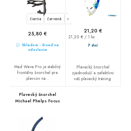
čierna
červená
modrá
zlatá
21,20 €
25,80 €
Jednotková
21,20 € / 1 ks
cena:
Skladom - ihneď na
7 dní
odoslanie
Mad Wave Pro je stabilný
Plavecký šnorchel
frontálny šnorchel pre
zjednoduší a zefektívni
plavcov na...
váš plavecký tréning.
Plavecký šnorchel
Michael Phelps Focus