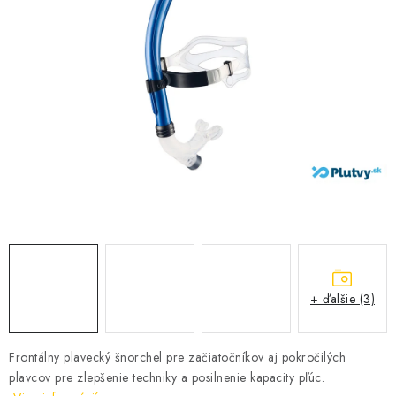
VŠETKO PRE DETI
HRAČKY DO VODY
PODVODNÉ SKÚTRE
TAŠKY A VAKY
CVIČENIE
SAUNOVANIE
OTUŽOVANIE
+ ďalšie (3)
Predajňa Plutvy.sk
Doručenie od 1,99€
O nás
Kontakt
Frontálny plavecký šnorchel pre začiatočníkov aj pokročilých
plavcov pre zlepšenie techniky a posilnenie kapacity pľúc.