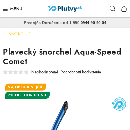
Prejsť
Hľad
na
obsah
•
•
Predajňa
Doručenie od 1,99€
0944 90 90 04
PLÁVANIE
ŠNORCHLE
ŠNORCHLOVANIE
Plavecký šnorchel Aqua-Speed
FREEDIVING
Comet
SPEARFISHING
Neohodnotené
Podrobnosti hodnotenia
POTÁPANIE
NAJOBĽÚBENEJŠIE
RÝCHLE DORUČENIE
OBLEČENIE
OBUV