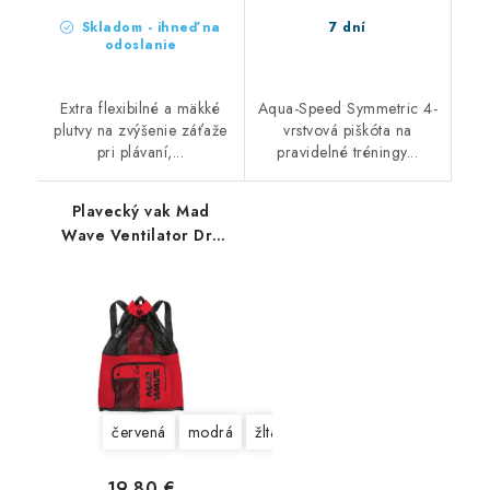
Skladom - ihneď na
7 dní
odoslanie
Extra flexibilné a mäkké
Aqua-Speed Symmetric 4-
plutvy na zvýšenie záťaže
vrstvová piškóta na
pri plávaní,...
pravidelné tréningy...
Plavecký vak Mad
Wave Ventilator Dry
Bag
červená
modrá
žltá
čierna-béžová
19,80 €