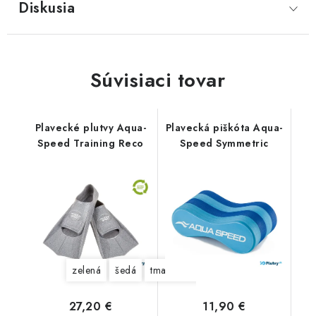
Diskusia
Súvisiaci tovar
Plavecké plutvy Aqua-
Plavecká piškóta Aqua-
Speed Training Reco
Speed Symmetric
zelená
šedá
tmavomodrá
27,20 €
11,90 €