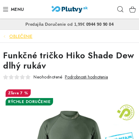
Prejsť
Hľad
na
obsah
•
•
Predajňa
Doručenie od 1,99€
0944 90 90 04
PLÁVANIE
OBLEČENIE
ŠNORCHLOVANIE
Funkčné tričko Hiko Shade Dew
FREEDIVING
dlhý rukáv
SPEARFISHING
Neohodnotené
Podrobnosti hodnotenia
POTÁPANIE
7 %
RÝCHLE DORUČENIE
OBLEČENIE
OBUV