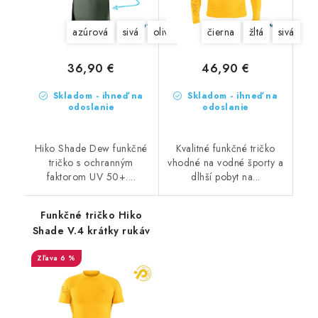
azúrová
sivá
olivová
čierna
žltá
sivá
36,90 €
46,90 €
Skladom - ihneď na
Skladom - ihneď na
odoslanie
odoslanie
Hiko Shade Dew funkčné
Kvalitné funkčné tričko
tričko s ochranným
vhodné na vodné športy a
faktorom UV 50+....
dlhší pobyt na...
Funkčné tričko Hiko
Shade V.4 krátky rukáv
6 %