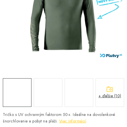
VŠETKO PRE DETI
HRAČKY DO VODY
PODVODNÉ SKÚTRE
TAŠKY A VAKY
CVIČENIE
SAUNOVANIE
OTUŽOVANIE
+ ďalšie (10)
Predajňa Plutvy.sk
Doručenie od 1,99€
O nás
Kontakt
Tričko s UV ochranným faktorom 50+. Ideálne na dovolenkové
šnorchlovanie a pobyt na pláži.
Viac informácií