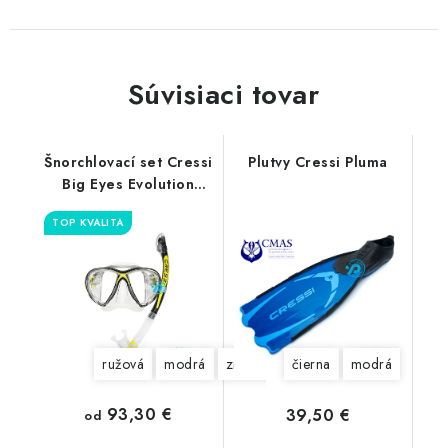
Súvisiaci tovar
Šnorchlovací set Cressi
Plutvy Cressi Pluma
Big Eyes Evolution
Alpha
TOP KVALITA
ružová
modrá
zrkadlovky
čierna
modrá
93,30 €
39,50 €
od