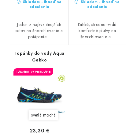
Skladom - ihneď na
Skladom - ihneď na
odoslanie
odoslanie
Jeden z najkvalitnejších
Ľahké, stredne tvrdé
setov na šnorchlovanie a
komfortné plutvy na
potápanie....
šnorchlovanie a...
Topánky do vody Aqua
Gekko
TAKMER VYPREDANÉ
svetlá modrá
23,30 €