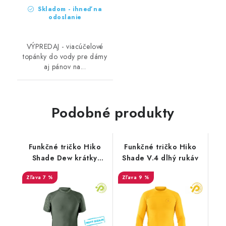
Skladom - ihneď na
odoslanie
VÝPREDAJ - viacúčelové
topánky do vody pre dámy
aj pánov na...
Podobné produkty
Funkčné tričko Hiko
Funkčné tričko Hiko
Shade Dew krátky
Shade V.4 dlhý rukáv
rukáv
7 %
9 %