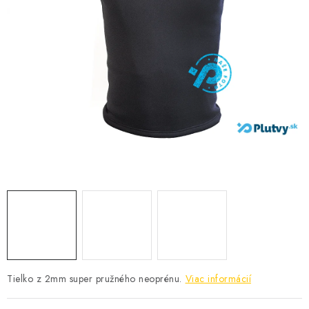
VŠETKO PRE DETI
HRAČKY DO VODY
PODVODNÉ SKÚTRE
TAŠKY A VAKY
CVIČENIE
SAUNOVANIE
OTUŽOVANIE
Predajňa Plutvy.sk
Doručenie od 1,99€
O nás
Kontakt
Tielko z 2mm super pružného neoprénu.
Viac informácií