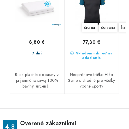
čierna
červená
fial
8,80 €
77,30 €
7 dní
Skladom - ihneď na
odoslanie
Biela plachta do sauny z
Neoprénové tričko Hiko
príjemného savej 100%
Symbio vhodné pre všetky
bavlny, určená...
vodné športy
Overené zákazníkmi
4.8