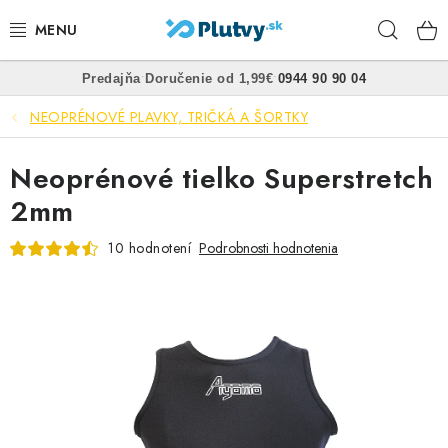
Prejsť
Hľad
na
obsah
•
•
Predajňa
Doručenie od 1,99€
0944 90 90 04
PLÁVANIE
NEOPRÉNOVÉ PLAVKY, TRIČKÁ A ŠORTKY
ŠNORCHLOVANIE
Neoprénové tielko Superstretch
FREEDIVING
2mm
SPEARFISHING
10 hodnotení
Podrobnosti hodnotenia
POTÁPANIE
OBLEČENIE
OBUV