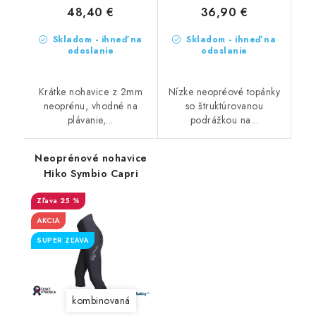
48,40 €
36,90 €
Skladom - ihneď na
Skladom - ihneď na
odoslanie
odoslanie
Krátke nohavice z 2mm
Nízke neopréové topánky
neoprénu, vhodné na
so štruktúrovanou
plávanie,...
podrážkou na...
Neoprénové nohavice
Hiko Symbio Capri
25 %
AKCIA
SUPER ZĽAVA
kombinovaná