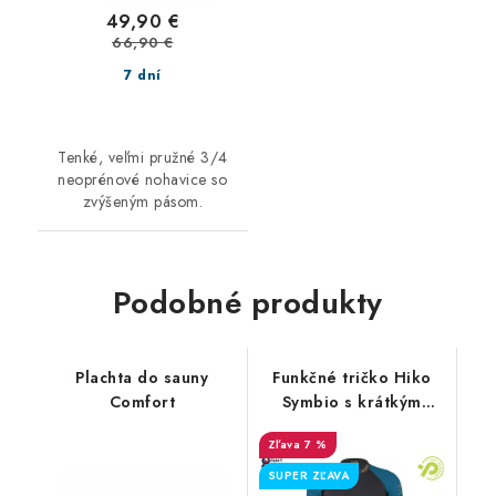
49,90 €
66,90 €
7 dní
Tenké, veľmi pružné 3/4
neoprénové nohavice so
zvýšeným pásom.
Podobné produkty
Plachta do sauny
Funkčné tričko Hiko
Comfort
Symbio s krátkým
rukávom
7 %
SUPER ZĽAVA