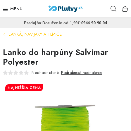
Prejsť
Hľad
na
obsah
•
•
Predajňa
Doručenie od 1,99€
0944 90 90 04
PLÁVANIE
LANKÁ, NAVIJAKY A TLMIČE
ŠNORCHLOVANIE
Lanko do harpúny Salvimar
FREEDIVING
Polyester
SPEARFISHING
Neohodnotené
Podrobnosti hodnotenia
POTÁPANIE
NAJNIŽŠIA CENA
OBLEČENIE
OBUV