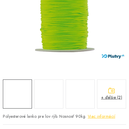
VŠETKO PRE DETI
HRAČKY DO VODY
PODVODNÉ SKÚTRE
TAŠKY A VAKY
CVIČENIE
SAUNOVANIE
OTUŽOVANIE
+ ďalšie (2)
Predajňa Plutvy.sk
Doručenie od 1,99€
O nás
Kontakt
Polyesterové lanko pre lov rýb. Nosnosť 90kg.
Viac informácií