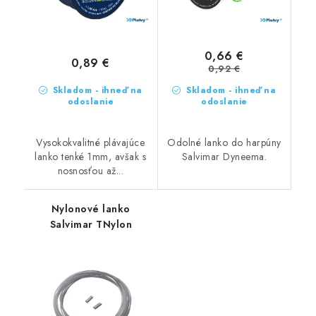
0,66 €
0,89 €
0,92 €
Skladom - ihneď na
Skladom - ihneď na
odoslanie
odoslanie
Vysokokvalitné plávajúce
Odolné lanko do harpúny
lanko tenké 1mm, avšak s
Salvimar Dyneema.
nosnosťou až...
Nylonové lanko
Salvimar TNylon