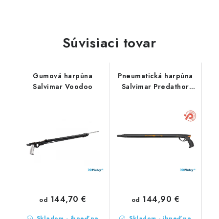
Súvisiaci tovar
Gumová harpúna
Pneumatická harpúna
Salvimar Voodoo
Salvimar Predathor
Plus
144,70 €
144,90 €
od
od
Skladom - ihneď na
Skladom - ihneď na