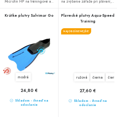
Microfin HP na tréningové a...
na zvýšenie záťaže pri plávaní,...
Krátke plutvy Salvimar Go
Plavecké plutvy Aqua-Speed
Training
NAJOBĽÚBENEJŠIE
modrá
ružová
čierna
čiern
24,80 €
27,60 €
Skladom - ihneď na
Skladom - ihneď na
odoslanie
odoslanie