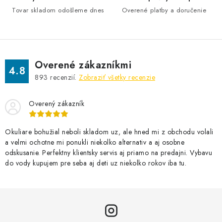
p
Tovar skladom odošleme dnes
Overené platby a doručenie
r
v
k
y
v
Overené zákazníkmi
4.8
ý
893
recenzií.
Zobraziť všetky recenzie
p
i
Overený zákazník
s
u
Okuliare bohužial neboli skladom uz, ale hned mi z obchodu volali
a velmi ochotne mi ponukli niekolko alternativ a aj osobne
odskusanie. Perfektny klientsky servis aj priamo na predajni. Vybavu
do vody kupujem pre seba aj deti uz niekolko rokov iba tu.