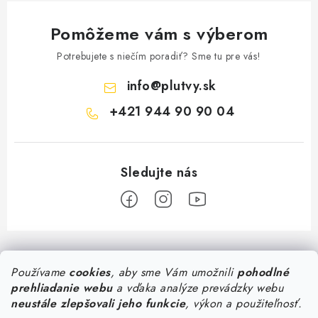
Pomôžeme vám s výberom
Potrebujete s niečím poradiť? Sme tu pre vás!
info
@
plutvy.sk
+421 944 90 90 04
Z
á
Predajňa Plutvy.sk
Používame
cookies
, aby sme Vám umožnili
pohodlné
p
prehliadanie webu
a vďaka analýze prevádzky webu
ä
Pon - Pia 8:30 - 17:00
neustále zlepšovali jeho funkcie
, výkon a použiteľnosť.
Všetko o nákupe
Šustekova 45
, Bratislava