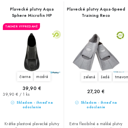
n
VŠETKO PRE DETI
s
i
Plavecké plutvy Aqua
Plavecké plutvy Aqua-Speed
p
HRAČKY DO VODY
Sphere Microfin HP
Training Reco
e
r
p
o
TAKMER VYPREDANÉ
PODVODNÉ SKÚTRE
r
d
o
u
TAŠKY A VAKY
d
k
u
t
CVIČENIE
k
o
t
v
SAUNOVANIE
čierna
modrá
zelená
šedá
tmavo
o
v
39,90 €
OTUŽOVANIE
27,20 €
Jednotková
39,90 € / 1 ks
cena:
Skladom - ihneď na
Skladom - ihneď na
Predajňa Plutvy.sk
Doručenie od 1,99€
O nás
Kontakt
odoslanie
odoslanie
Krátke plastové plavecké plutvy
Extra flexibilné a mäkké plutvy