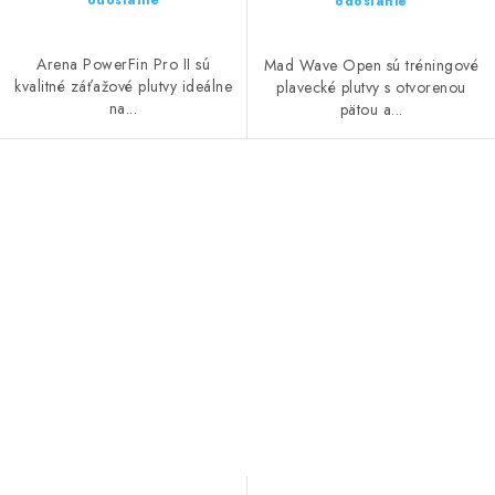
odoslanie
odoslanie
Arena PowerFin Pro II sú
Mad Wave Open sú tréningové
kvalitné záťažové plutvy ideálne
plavecké plutvy s otvorenou
na...
pätou a...