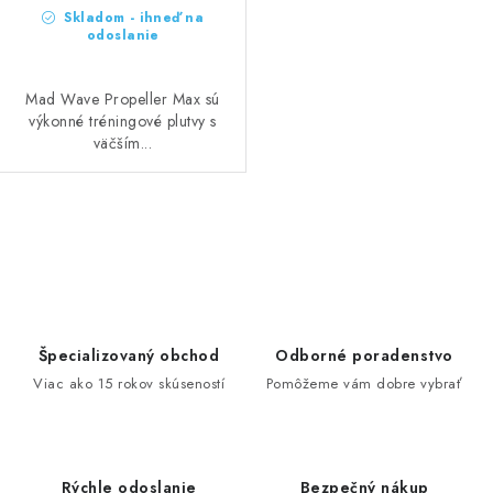
Skladom - ihneď na
odoslanie
Mad Wave Propeller Max sú
výkonné tréningové plutvy s
väčším...
O
v
l
á
d
Špecializovaný obchod
Odborné poradenstvo
a
Viac ako 15 rokov skúseností
Pomôžeme vám dobre vybrať
c
i
e
Rýchle odoslanie
Bezpečný nákup