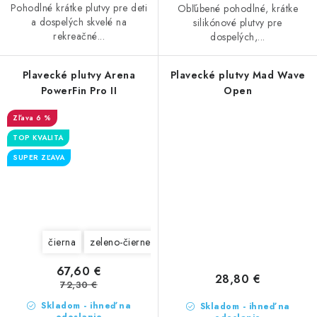
Pohodlné krátke plutvy pre deti
Obľúbené pohodlné, krátke
a dospelých skvelé na
silikónové plutvy pre
rekreačné...
dospelých,...
Plavecké plutvy Arena
Plavecké plutvy Mad Wave
PowerFin Pro II
Open
6 %
TOP KVALITA
SUPER ZĽAVA
čierna
zeleno-čierne
67,60 €
28,80 €
72,30 €
Skladom - ihneď na
Skladom - ihneď na