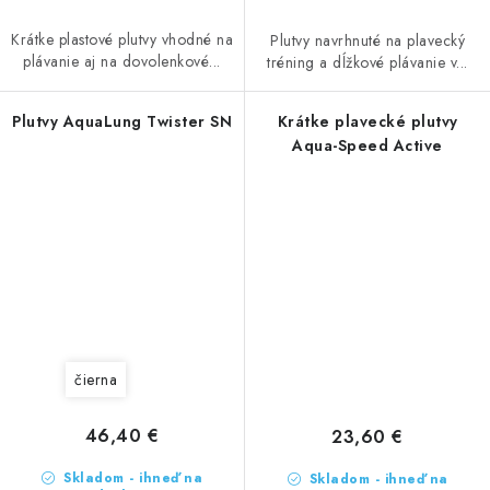
Krátke plastové plutvy vhodné na
Plutvy navrhnuté na plavecký
plávanie aj na dovolenkové...
tréning a dĺžkové plávanie v...
Plutvy AquaLung Twister SN
Krátke plavecké plutvy
Aqua-Speed Active
čierna
46,40 €
23,60 €
Skladom - ihneď na
Skladom - ihneď na