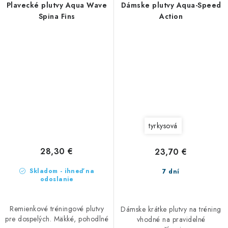
Plavecké plutvy Aqua Wave
Dámske plutvy Aqua-Speed
Spina Fins
Action
tyrkysová
28,30 €
23,70 €
Skladom - ihneď na
7 dní
odoslanie
Remienkové tréningové plutvy
Dámske krátke plutvy na tréning
pre dospelých. Mäkké, pohodlné
vhodné na pravidelné