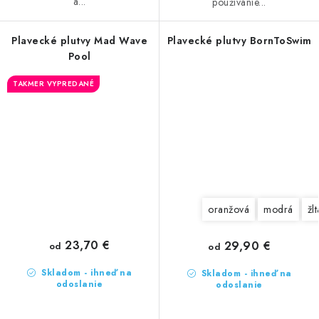
a...
používanie...
Plavecké plutvy Mad Wave
Plavecké plutvy BornToSwim
Pool
TAKMER VYPREDANÉ
oranžová
modrá
žlt
23,70 €
29,90 €
od
od
Skladom - ihneď na
Skladom - ihneď na
odoslanie
odoslanie