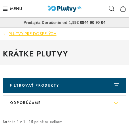
Prejsť
Hľad
na
obsah
•
•
Predajňa
Doručenie od 1,99€
0944 90 90 04
PLÁVANIE
PLUTVY PRE DOSPELÝCH
ŠNORCHLOVANIE
KRÁTKE PLUTVY
FREEDIVING
SPEARFISHING
POTÁPANIE
FILTROVAŤ PRODUKTY
R
V
OBLEČENIE
ODPORÚČAME
a
ý
d
OBUV
p
e
Stránka
1
z
1
-
15
položiek celkom
i