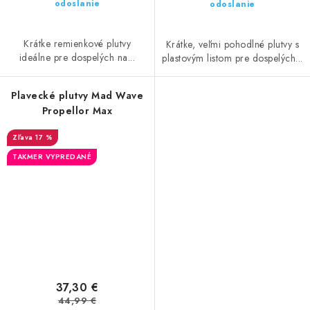
odoslanie
odoslanie
Krátke remienkové plutvy
Krátke, veľmi pohodlné plutvy s
ideálne pre dospelých na...
plastovým listom pre dospelých...
Plavecké plutvy Mad Wave
Propellor Max
17 %
TAKMER VYPREDANÉ
37,30 €
44,99 €