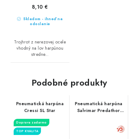
8,10 €
Skladom - ihneď na
odoslanie
Trojhrot z nerezovej ocele
vhodný na lov harpúnou
stredne...
Podobné produkty
Pneumatická harpúna
Pneumatická harpúna
Cressi SL Star
Salvimar Predathor
Plus
Doprava zadarmo
TOP KVALITA