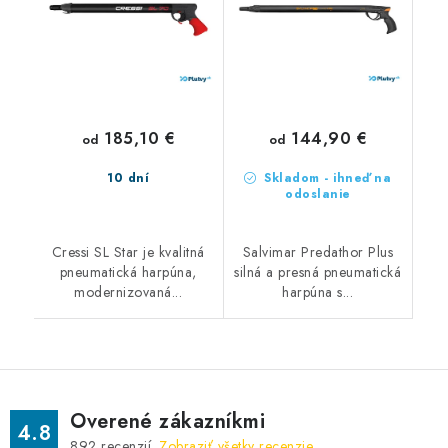
185,10 €
144,90 €
od
od
10 dní
Skladom - ihneď na
odoslanie
Cressi SL Star je kvalitná
Salvimar Predathor Plus
pneumatická harpúna,
silná a presná pneumatická
modernizovaná...
harpúna s...
Overené zákazníkmi
4.8
892
recenzií.
Zobraziť všetky recenzie