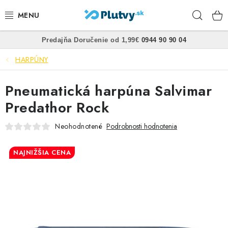
Prejsť
Hľad
na
obsah
•
•
Predajňa
Doručenie od 1,99€
0944 90 90 04
PLÁVANIE
HARPÚNY
ŠNORCHLOVANIE
Pneumatická harpúna Salvimar
FREEDIVING
Predathor Rock
SPEARFISHING
Neohodnotené
Podrobnosti hodnotenia
POTÁPANIE
NAJNIŽŠIA CENA
OBLEČENIE
OBUV