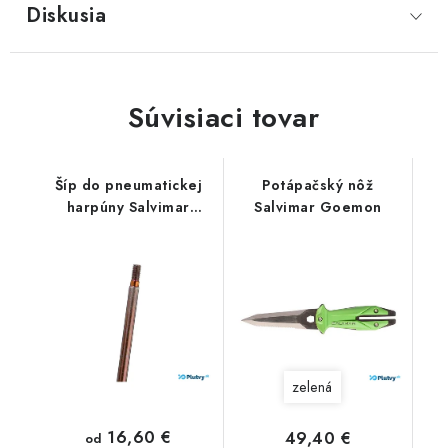
Diskusia
Súvisiaci tovar
Šíp do pneumatickej
Potápačský nôž
harpúny Salvimar
Salvimar Goemon
Cyrano
zelená
16,60 €
49,40 €
od