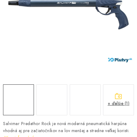
VŠETKO PRE DETI
HRAČKY DO VODY
PODVODNÉ SKÚTRE
TAŠKY A VAKY
CVIČENIE
SAUNOVANIE
OTUŽOVANIE
+ ďalšie (1)
Predajňa Plutvy.sk
Doručenie od 1,99€
O nás
Kontakt
Salvimar Predathor Rock je nová moderná pneumatická harpúna
vhodná aj pre začiatočníkov na lov menšej a stredne veľkej koristi.