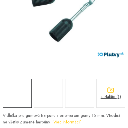
VŠETKO PRE DETI
HRAČKY DO VODY
PODVODNÉ SKÚTRE
TAŠKY A VAKY
CVIČENIE
SAUNOVANIE
OTUŽOVANIE
+ ďalšie (1)
Predajňa Plutvy.sk
Doručenie od 1,99€
O nás
Kontakt
Vidlička pre gumovú harpúnu s priemerom gumy 16 mm. Vhodná
na všetky gumené harpúny.
Viac informácií