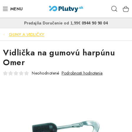
Prejsť
Hľad
na
obsah
•
•
Predajňa
Doručenie od 1,99€
0944 90 90 04
PLÁVANIE
GUMY A VIDLIČKY
ŠNORCHLOVANIE
Vidlička na gumovú harpúnu
FREEDIVING
Omer
SPEARFISHING
Neohodnotené
Podrobnosti hodnotenia
POTÁPANIE
OBLEČENIE
OBUV