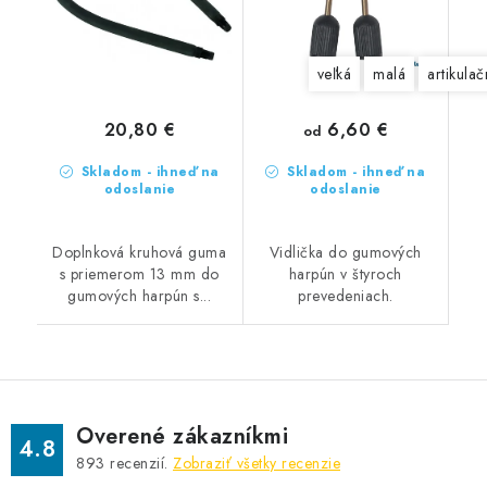
veľká
malá
artikula
6,60 €
20,80 €
od
Skladom - ihneď na
Skladom - ihneď na
odoslanie
odoslanie
Doplnková kruhová guma
Vidlička do gumových
s priemerom 13 mm do
harpún v štyroch
gumových harpún s...
prevedeniach.
Overené zákazníkmi
4.8
893
recenzií.
Zobraziť všetky recenzie