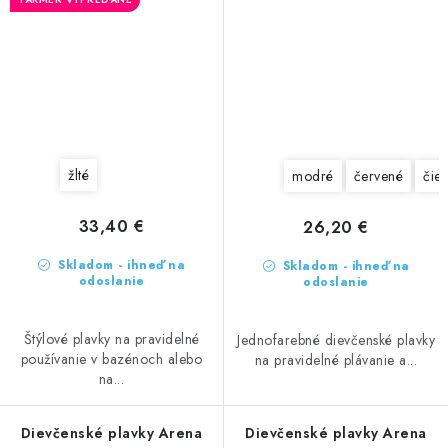
žlté
modré
červené
čie
33,40 €
26,20 €
Skladom - ihneď na
Skladom - ihneď na
odoslanie
odoslanie
Štýlové plavky na pravidelné
Jednofarebné dievčenské plavky
používanie v bazénoch alebo
na pravidelné plávanie a...
na...
Dievčenské plavky Arena
Dievčenské plavky Arena