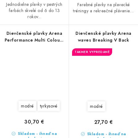
Jednodielne plavky v pestrých
Farebné plavky na plavecké
farbách skvelé od 6 do 13
tréningy a rekreačné plávanie....
rokov...
Dievčenské plavky Arena
Dievčenské plavky Arena
Performance Multi Colours
waves Breaking V Back
V Back
TAKMER VYPREDANÉ
modré
tyrkysové
modré
30,70 €
27,70 €
Skladom - ihneď na
Skladom - ihneď na