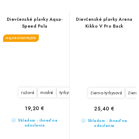
Dievčenské plavky Aqua-
Dievčenské plavky Arena
Speed Pola
Kikko V Pro Back
NAJOBĽÚBENEJŠIE
ružová
modré
tyrkysové
žlté
čierno-tyrkysová
čiern
19,20 €
25,40 €
Skladom - ihneď na
Skladom - ihneď na
odoslanie
odoslanie