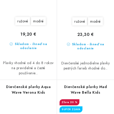
ružové
modré
ružové
modré
19,20 €
23,30 €
Skladom - ihneď na
Skladom - ihneď na
odoslanie
odoslanie
Plavky vhodné od 4 do 8 rokov
Dievčenské jednodielne plavky
na pravidelné a časté
pestrých farieb vhodné do...
používanie...
Dievčenské plavky Aqua
Dievčenské plavky Mad
Wave Verona Kids
Wave Bella Kids
20 %
SUPER ZĽAVA