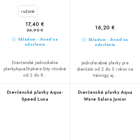
ružové
17,40 €
16,20 €
24,95 €
Skladom - ihneď na
Skladom - ihneď na
odoslanie
odoslanie
Dievčenské jednodielne
Jednofarebné plavky pre
plavkyAquaShphere Esty vhodné
dievčatá od 2 do 5 rokov na
od 2 do 8...
tréningy aj...
Dievčenské plavky Aqua-
Dievčenské plavky Aqua
Speed Luna
Wave Salava Junior