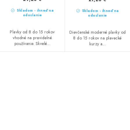
Skladom - ihneď na
Skladom - ihneď na
odoslanie
odoslanie
Plavky od 8 do 15 rokov
Dievčenské moderné plavky od
vhodné na pravidelné
8 do 15 rokov na plavecké
používanie. Skvelé...
kurzy a...