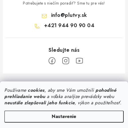
Potrebujete s niečím poradiť? Sme tu pre vás!
info
@
plutvy.sk
+421 944 90 90 04
Z
á
Predajňa Plutvy.sk
Používame
cookies
, aby sme Vám umožnili
pohodlné
p
prehliadanie webu
a vďaka analýze prevádzky webu
ä
Pon - Pia 8:30 - 17:00
neustále zlepšovali jeho funkcie
, výkon a použiteľnosť.
Všetko o nákupe
Šustekova 45
, Bratislava
t
0944 90 90 04
i
Doručenie od 1,99€
Nastavenie
Poradňa
Konzultácia so špecialistom
e
Osobný odber v Bratislave