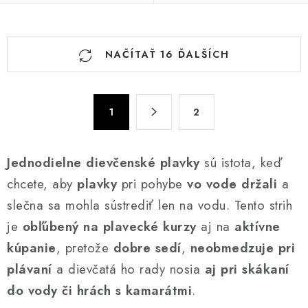
O
NAČÍTAŤ 16 ĎALŠÍCH
v
l
á
S
d
1
2
t
a
r
c
á
Jednodielne dievčenské plavky
sú istota, keď
n
i
k
chcete, aby
plavky
pri pohybe
vo vode držali
a
e
o
p
slečna sa mohla sústrediť len na vodu. Tento strih
v
r
je
obľúbený na plavecké kurzy
aj na
aktívne
a
v
kúpanie
, pretože
dobre sedí
,
neobmedzuje pri
n
k
i
plávaní
a dievčatá ho rady nosia
aj pri skákaní
y
e
do vody či hrách s kamarátmi
.
v