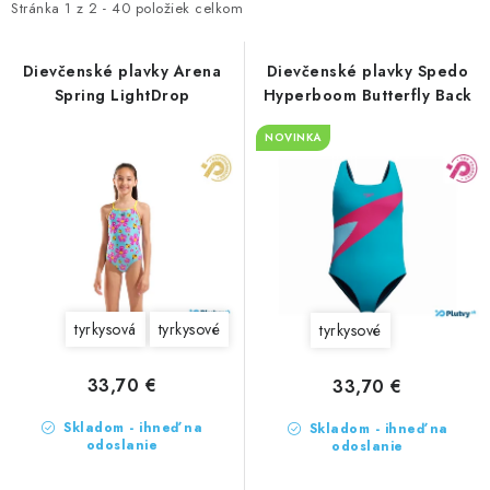
VŠETKO PRE DETI
e
Stránka
1
z
2
-
40
položiek celkom
i
n
s
HRAČKY DO VODY
i
Dievčenské plavky Arena
Dievčenské plavky Spedo
p
Spring LightDrop
Hyperboom Butterfly Back
e
r
PODVODNÉ SKÚTRE
p
o
NOVINKA
r
d
TAŠKY A VAKY
o
u
d
k
CVIČENIE
u
t
k
SAUNOVANIE
o
t
v
tyrkysová
tyrkysové
tyrkysové
o
OTUŽOVANIE
v
33,70 €
33,70 €
Predajňa Plutvy.sk
Doručenie od 1,99€
O nás
Kontakt
Skladom - ihneď na
Skladom - ihneď na
odoslanie
odoslanie