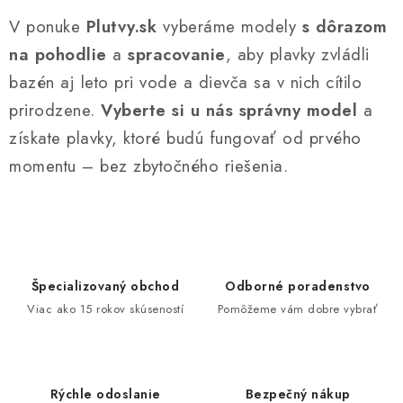
ý
V ponuke
Plutvy.sk
vyberáme modely
s dôrazom
p
i
na pohodlie
a
spracovanie
, aby plavky zvládli
s
bazén aj leto pri vode a dievča sa v nich cítilo
u
prirodzene.
Vyberte si u nás správny model
a
získate plavky, ktoré budú fungovať od prvého
momentu – bez zbytočného riešenia.
Špecializovaný obchod
Odborné poradenstvo
Viac ako 15 rokov skúseností
Pomôžeme vám dobre vybrať
Rýchle odoslanie
Bezpečný nákup