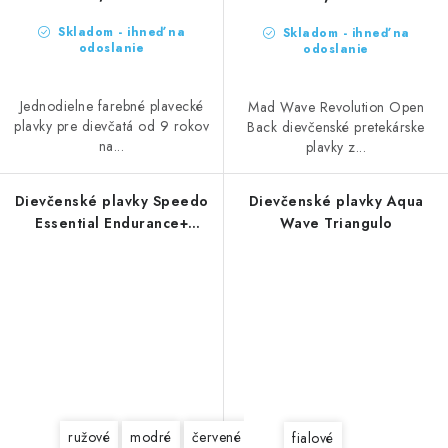
Skladom - ihneď na
Skladom - ihneď na
odoslanie
odoslanie
Jednodielne farebné plavecké
Mad Wave Revolution Open
plavky pre dievčatá od 9 rokov
Back dievčenské pretekárske
na...
plavky z...
Dievčenské plavky Speedo
Dievčenské plavky Aqua
Essential Endurance+
Wave Triangulo
Medalist Junior
ružové
modré
červené
tmavomodrá
čierne
fialové