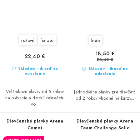
ružové
fialové
krab
18,50 €
22,40 €
23,40 €
Skladom - ihneď na
Skladom - ihneď na
odoslanie
odoslanie
Volánikové plavky od 5 rokov
Jednodielne plavky pre dievčatá
na plávanie a detskú rekreáciu
od 2 rokov vhodné na kurzy...
vo...
Dievčenské plavky Arena
Dievčenské plavky Arena
Comet
Team Challenge Solid
TAKMER VYPREDANÉ