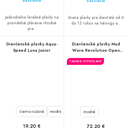
odoslanie
odoslanie
Jednodielne farebné plavky na
Arena plavky pre dievčatá od 6
pravidelné plávanie vhodné
do 15 rokov na tréningy a...
pre...
Dievčenské plavky Aqua-
Dievčenské plavky Mad
Speed Luna Junior
Wave Revolution Open
Back
TAKMER VYPREDANÉ
čierno-ružová
modré
fialové
modré
19,20 €
72,20 €