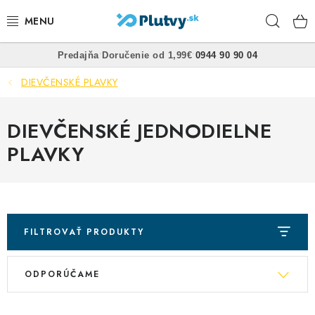
Prejsť
Hľad
na
obsah
•
•
Predajňa
Doručenie od 1,99€
0944 90 90 04
PLÁVANIE
DIEVČENSKÉ PLAVKY
ŠNORCHLOVANIE
DIEVČENSKÉ JEDNODIELNE
FREEDIVING
PLAVKY
SPEARFISHING
POTÁPANIE
FILTROVAŤ PRODUKTY
OBLEČENIE
R
V
ODPORÚČAME
a
OBUV
ý
d
p