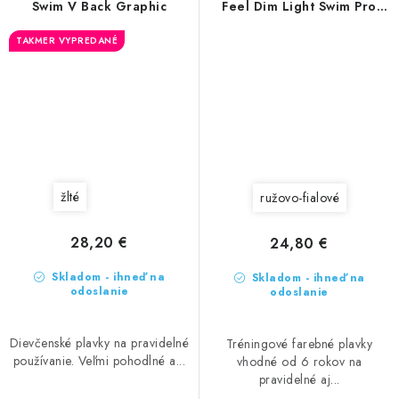
Swim V Back Graphic
Feel Dim Light Swim Pro
Back
TAKMER VYPREDANÉ
žlté
ružovo-fialové
28,20 €
24,80 €
Skladom - ihneď na
Skladom - ihneď na
odoslanie
odoslanie
Dievčenské plavky na pravidelné
Tréningové farebné plavky
používanie. Veľmi pohodlné a...
vhodné od 6 rokov na
pravidelné aj...