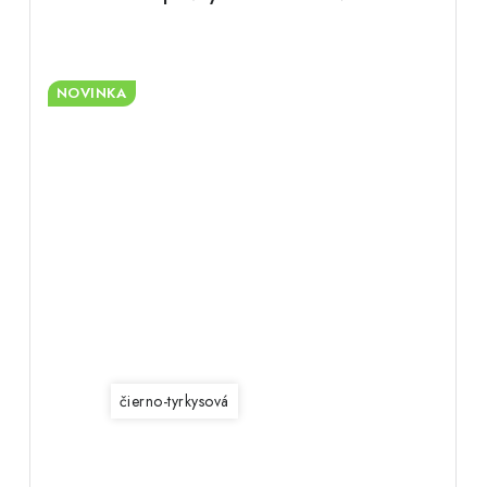
NOVINKA
čierno-tyrkysová