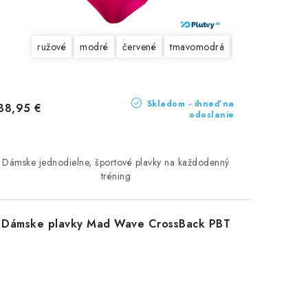
ružové
modré
červené
tmavomodrá
čierne
Skladom - ihneď na
38,95 €
odoslanie
Dámske jednodielne, športové plavky na každodenný
tréning
Dámske plavky Mad Wave CrossBack PBT