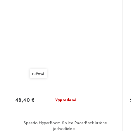
ružová
a
48,40 €
Vypredané
e
Speedo HyperBoom Splice RacerBack krásne
jednodielne...