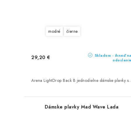
modré
čierne
Skladom - ihneď n
29,20 €
odoslani
Arena LightDrop Back B jednodielne dámske plavky s..
Dámske plavky Mad Wave Lada