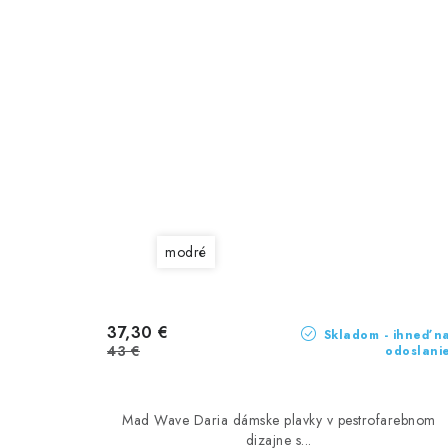
modré
37,30 €
Skladom - ihneď n
43 €
odoslani
Mad Wave Daria dámske plavky v pestrofarebnom
dizajne s...