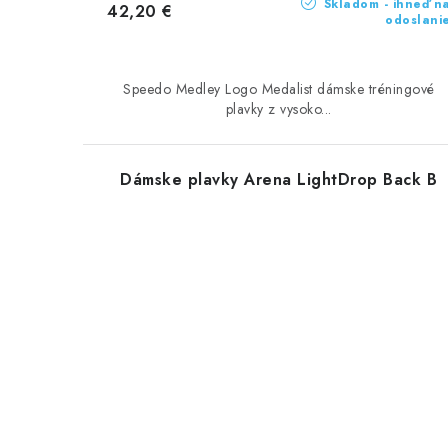
Skladom - ihneď n
42,20 €
odoslani
Speedo Medley Logo Medalist dámske tréningové
plavky z vysoko...
Dámske plavky Arena LightDrop Back B