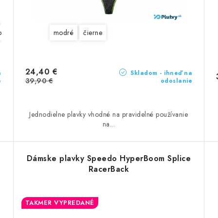
lomodrá
modré
čierne
24,40 €
a
Skladom - ihneď na
39,90 €
e
odoslanie
Jednodielne plavky vhodné na pravidelné používanie
na...
Dámske plavky Speedo HyperBoom Splice
RacerBack
TAKMER VYPREDANÉ