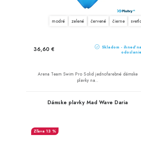
u
u
k
k
modré
zelené
červené
čierne
svet
t
t
o
o
Skladom - ihneď n
36,60 €
v
v
odoslani
Arena Team Swim Pro Solid jednofarebné dámske
plavky na...
Dámske plavky Mad Wave Daria
13 %