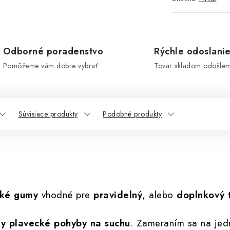
Odborné poradenstvo
Rýchle odoslani
Pomôžeme vám dobre vybrať
Tovar skladom odošle
Súvisiace produkty
Podobné produkty
cké gumy
vhodné pre
pravidelný
, alebo
doplnkový 
tky plavecké pohyby na suchu
. Zameraním sa na jedn