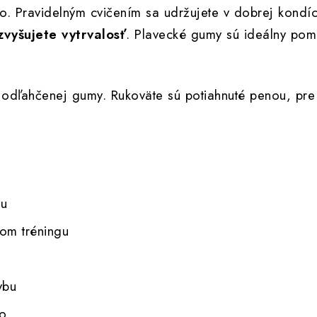
ho. Pravidelným cvičením sa udržujete v dobrej kondíc
zvyšujete vytrvalosť
. Plavecké gumy sú ideálny pomoc
, odľahčenej gumy. Rukoväte sú potiahnuté penou, pr
hu
hom tréningu
ybu
ho