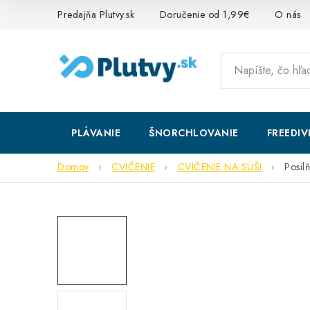
Prejsť
Predajňa Plutvy.sk
Doručenie od 1,99€
O nás
na
obsah
PLÁVANIE
ŠNORCHLOVANIE
FREEDIV
Domov
CVIČENIE
CVIČENIE NA SÚŠI
Posil