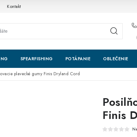
Kontakt
ING
SPEARFISHING
POTÁPANIE
OBLEČENIE
ňovacie plavecké gumy Finis Dryland Cord
Posilň
Finis 
N