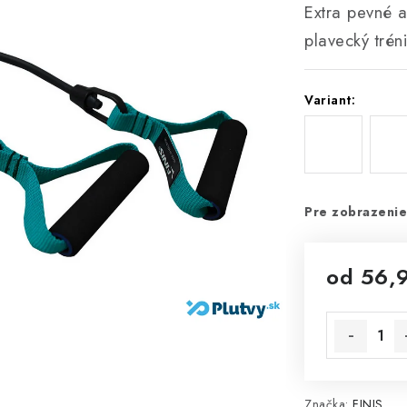
Extra pevné a
plavecký trén
Variant:
Pre zobrazenie
od
56,
Jednotková 
Značka:
FINIS