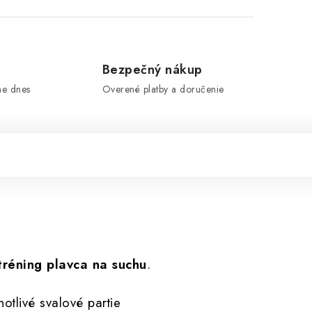
e
Bezpečný nákup
me dnes
Overené platby a doručenie
tréning plavca na suchu
.
otlivé svalové partie