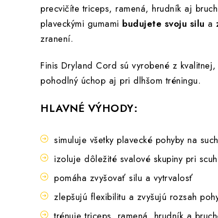
precvičíte triceps, ramená, hrudník aj bruc
plaveckými gumami
budujete svoju silu
a
zranení.
Finis Dryland Cord sú vyrobené z kvalitnej
pohodlný úchop aj pri dlhšom tréningu.
HLAVNÉ VÝHODY:
simuluje všetky plavecké pohyby na suc
izoluje dôležité svalové skupiny pri scu
pomáha zvyšovať silu a vytrvalosť
zlepšujú flexibilitu a zvyšujú rozsah poh
trénuje triceps, ramená, hrudník a bruc