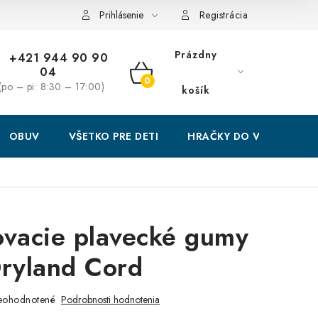
Prihlásenie
Registrácia
Prázdny
+421 944 90 90
04
NÁKUPNÝ
(po – pi: 8:30 – 17:00)
košík
KOŠÍK
OBUV
VŠETKO PRE DETI
HRAČKY DO VODY
ovacie plavecké gumy
Dryland Cord
eohodnotené
Podrobnosti hodnotenia