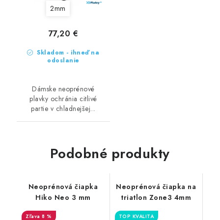
2mm
77,20 €
Skladom - ihneď na
odoslanie
Dámske neoprénové
plavky ochránia citlivé
partie v chladnejšej...
Podobné produkty
Neoprénová čiapka
Neoprénová čiapka na
Hiko Neo 3 mm
triatlon Zone3 4mm
8 %
TOP KVALITA