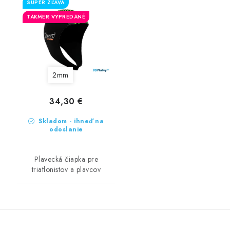
SUPER ZĽAVA
TAKMER VYPREDANÉ
2mm
34,30 €
Skladom - ihneď na
odoslanie
Plavecká čiapka pre
triatlonistov a plavcov