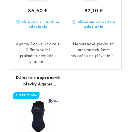
36,60 €
82,10 €
Skladom - ihneď na
Skladom - ihneď na
odoslanie
odoslanie
Agama Rock rukavice z
Neoprénové plavky zo
3,5mm veľmi
superstretch 2mm
pružného neoprénu
neoprénu na plávanie a...
vhodné...
Dámske neoprénové
plavky Agama
Swimming 2mm
SUPER ZĽAVA