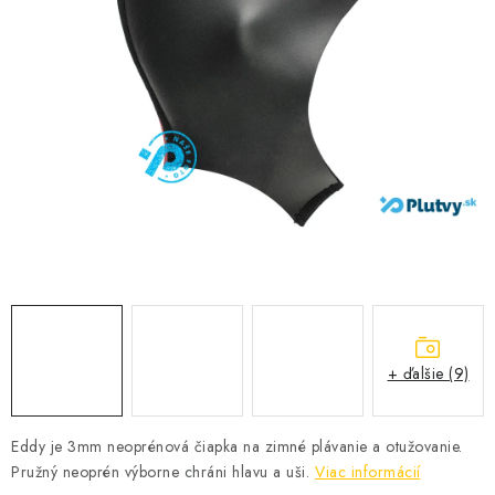
VŠETKO PRE DETI
HRAČKY DO VODY
PODVODNÉ SKÚTRE
TAŠKY A VAKY
CVIČENIE
SAUNOVANIE
OTUŽOVANIE
+ ďalšie (9)
Predajňa Plutvy.sk
Doručenie od 1,99€
O nás
Kontakt
Eddy je 3mm neoprénová čiapka na zimné plávanie a otužovanie.
Pružný neoprén výborne chráni hlavu a uši.
Viac informácií