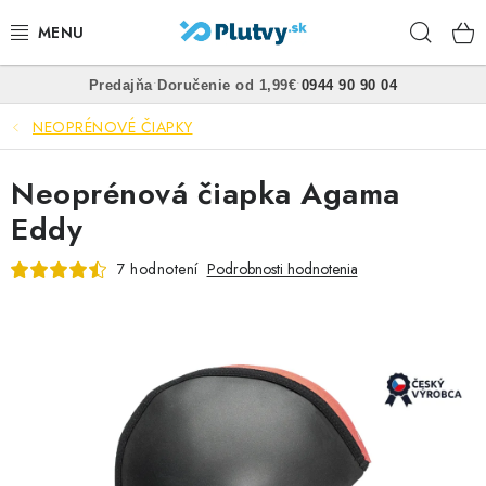
Prejsť
Hľad
na
obsah
•
•
Predajňa
Doručenie od 1,99€
0944 90 90 04
PLÁVANIE
NEOPRÉNOVÉ ČIAPKY
ŠNORCHLOVANIE
Neoprénová čiapka Agama
FREEDIVING
Eddy
SPEARFISHING
7 hodnotení
Podrobnosti hodnotenia
POTÁPANIE
OBLEČENIE
OBUV