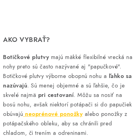
O
v
l
á
AKO VYBRAŤ?
d
a
Botičkové plutvy
majú mäkké flexibilné vrecká na
c
nohy preto sú často nazývané aj "papučkové".
i
Botičkové plutvy výborne obopnú nohu a
ľahko sa
e
p
nazúvajú
. Sú menej objemné a sú ľahšie, čo je
r
skvelé najmä
pri cestovaní
. Môžu sa nosiť na
v
bosú nohu, avšak niektorí potápači si do papučiek
k
obúvajú
neoprénové ponožky
alebo ponožky z
y
potápačského obleku, aby sa chránili pred
v
ý
chladom, či trením a odreninami.