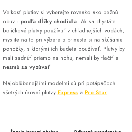
p
i
Veľkosť plutiev si vyberajte rovnako ako bežnú
s
obuv -
podľa dĺžky chodidla
. Ak sa chystáte
u
botičkové plutvy používať v chladnejších vodách,
myslite na to pri výbere a prineste si na skúšanie
ponožky, s ktorými ich budete používať. Plutvy by
mali sadnúť priamo na nohu, nemali by tlačiť a
nesmú sa vyzúvať
.
Najobľúbenejšími modelmi sú pri potápačoch
všetkých úrovní plutvy
Express
a
Pro Star
.
Špecializovaný obchod
Odborné poradenstvo