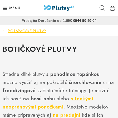
Prejsť
Hľad
na
obsah
•
•
Predajňa
Doručenie od 1,99€
0944 90 90 04
PLÁVANIE
POTÁPAČSKÉ PLUTVY
ŠNORCHLOVANIE
BOTIČKOVÉ PLUTVY
FREEDIVING
SPEARFISHING
Stredne dlhé plutvy
s pohodlnou topánkou
POTÁPANIE
možno využiť aj na pokročilé
šnorchlovanie
či na
freedivingové
začiatočnícke tréningy. Je možné
OBLEČENIE
ich nosiť
na bosú nohu
alebo
s tenkými
OBUV
neoprénovými ponožkami
. Množstvo modelov
máme pripravených aj
na predajni
kde si ich