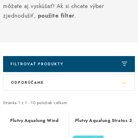
VŠETKO PRE DETI
môžete aj vyskúšať! Ak si chcete výber
zjednodušiť,
použite filter
.
HRAČKY DO VODY
PODVODNÉ SKÚTRE
TAŠKY A VAKY
CVIČENIE
FILTROVAŤ PRODUKTY
R
V
SAUNOVANIE
ODPORÚČAME
a
ý
d
p
OTUŽOVANIE
e
Stránka
1
z
1
-
10
položiek celkom
i
n
s
Predajňa Plutvy.sk
Doručenie od 1,99€
O nás
Kontakt
i
Plutvy Aqualung Wind
Plutvy Aqualung Stratos 3
p
e
r