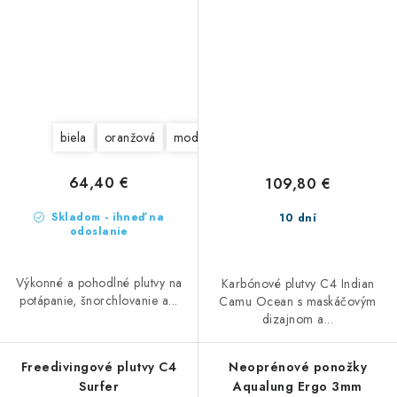
biela
oranžová
modrá
žltá
šedá
64,40 €
109,80 €
Skladom - ihneď na
10 dní
odoslanie
Výkonné a pohodlné plutvy na
Karbónové plutvy C4 Indian
potápanie, šnorchlovanie a...
Camu Ocean s maskáčovým
dizajnom a...
Freedivingové plutvy C4
Neoprénové ponožky
Surfer
Aqualung Ergo 3mm