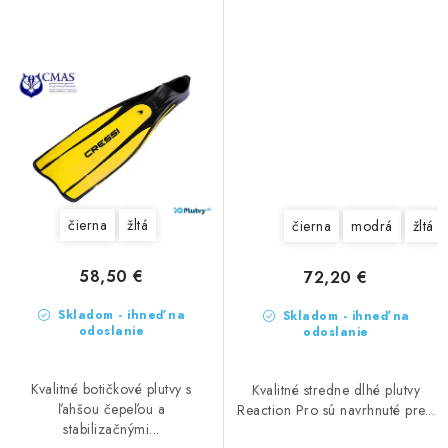
čierna
žltá
čierna
modrá
žltá
58,50 €
72,20 €
Skladom - ihneď na
Skladom - ihneď na
odoslanie
odoslanie
Kvalitné botičkové plutvy s
Kvalitné stredne dlhé plutvy
ľahšou čepeľou a
Reaction Pro sú navrhnuté pre...
stabilizačnými...