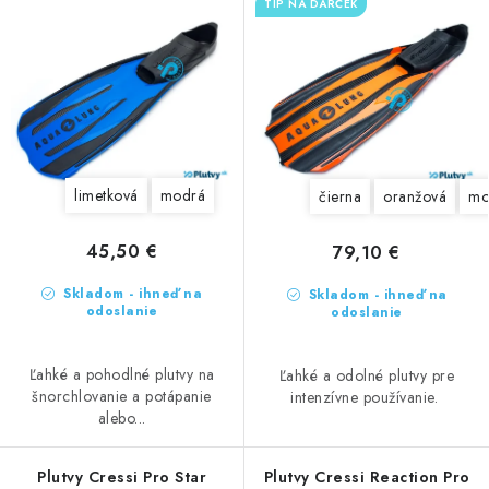
p
o
TIP NA DARČEK
r
d
o
u
d
k
u
t
k
o
t
v
limetková
modrá
čierna
oranžová
mo
o
v
45,50 €
79,10 €
Skladom - ihneď na
Skladom - ihneď na
odoslanie
odoslanie
Ľahké a pohodlné plutvy na
Ľahké a odolné plutvy pre
šnorchlovanie a potápanie
intenzívne používanie.
alebo...
Plutvy Cressi Pro Star
Plutvy Cressi Reaction Pro