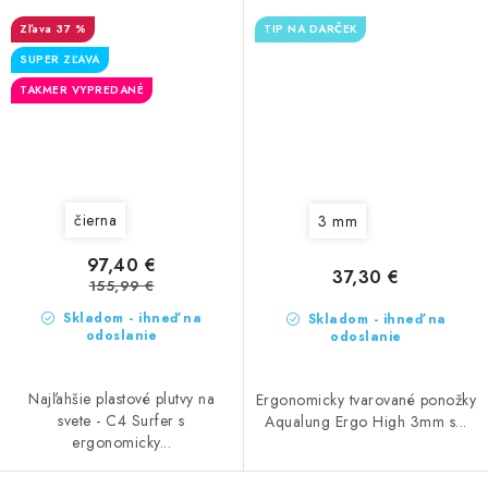
37 %
TIP NA DARČEK
SUPER ZĽAVA
TAKMER VYPREDANÉ
čierna
3 mm
97,40 €
37,30 €
155,99 €
Skladom - ihneď na
Skladom - ihneď na
odoslanie
odoslanie
Najľahšie plastové plutvy na
Ergonomicky tvarované ponožky
svete - C4 Surfer s
Aqualung Ergo High 3mm s...
ergonomicky...