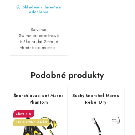
Skladom - ihneď na
odoslanie
Salvimar
Swimmerneoprénové
tričko hrubé 2mm je
vhodné do mierne...
Podobné produkty
Šnorchlovací set Mares
Suchý šnorchel Mares
Phantom
Rebel Dry
7 %
EXKLUZÍVNE U NÁS