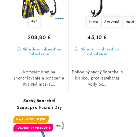
žltá
biela
červená
modr
208,80 €
45,10 €
Skladom - ihneď na
Skladom - ihneď na
odoslanie
odoslanie
Kompletný set na
Pohodlný suchý šnorchel s
šnorchlovanie a potápanie.
klapkou proti zatekaniu
Kvalitná maska,...
vody po...
Suchý šnorchel
Scubapro Fusion Dry
NAJOBĽÚBENEJŠIE
TAKMER VYPREDANÉ