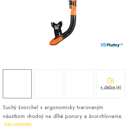
VŠETKO PRE DETI
HRAČKY DO VODY
PODVODNÉ SKÚTRE
TAŠKY A VAKY
CVIČENIE
SAUNOVANIE
+ ďalšie (4)
OTUŽOVANIE
Predajňa Plutvy.sk
Doručenie od 1,99€
O nás
Kontakt
Suchý šnorchel s ergonomicky tvarovaným
náustkom vhodný na dlhé ponory a šnorchlovanie.
Viac informácií