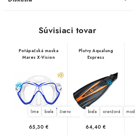
Súvisiaci tovar
Potápačská maska
Plutvy Aqualung
Mares X-Vision
Express
lime
biela
čierna
modrá
biela
žltá
oranžová
priehľadná
mod
65,30 €
64,40 €