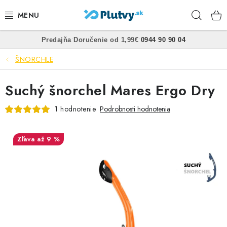
Prejsť
Hľad
na
obsah
•
•
Predajňa
Doručenie od 1,99€
0944 90 90 04
PLÁVANIE
ŠNORCHLE
ŠNORCHLOVANIE
Suchý šnorchel Mares Ergo Dry
FREEDIVING
1 hodnotenie
Podrobnosti hodnotenia
SPEARFISHING
až 9 %
POTÁPANIE
OBLEČENIE
OBUV