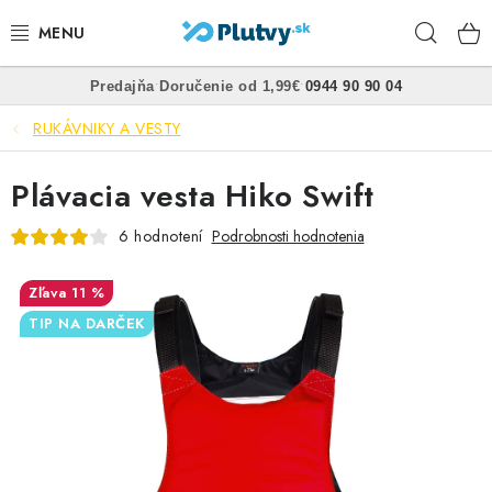
Prejsť
Hľad
na
obsah
•
•
Predajňa
Doručenie od 1,99€
0944 90 90 04
PLÁVANIE
RUKÁVNIKY A VESTY
ŠNORCHLOVANIE
Plávacia vesta Hiko Swift
FREEDIVING
6 hodnotení
Podrobnosti hodnotenia
SPEARFISHING
11 %
POTÁPANIE
TIP NA DARČEK
OBLEČENIE
OBUV