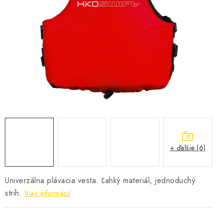
VŠETKO PRE DETI
HRAČKY DO VODY
PODVODNÉ SKÚTRE
TAŠKY A VAKY
CVIČENIE
SAUNOVANIE
+ ďalšie (6)
OTUŽOVANIE
Predajňa Plutvy.sk
Doručenie od 1,99€
O nás
Kontakt
Univerzálna plávacia vesta. Ľahký materiál, jednoduchý
strih.
Viac informácií