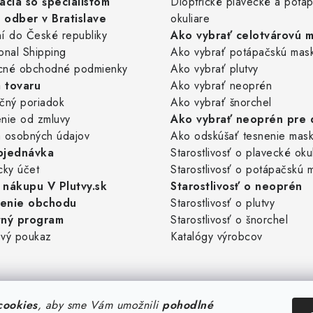
ácia so špecialistom
Dioptrické plavecké a potá
odber v Bratislave
okuliare
í do České republiky
Ako vybrať celotvárovú 
ional Shipping
Ako vybrať potápačskú mas
cné obchodné podmienky
Ako vybrať plutvy
 tovaru
Ako vybrať neoprén
čný poriadok
Ako vybrať šnorchel
nie od zmluvy
Ako vybrať neoprén pre 
 osobných údajov
Ako odskúšať tesnenie mas
bjednávka
Starostlivosť o plavecké oku
cky účet
Starostlivosť o potápačskú 
nákupu V Plutvy.sk
Starostlivosť o neoprén
enie obchodu
Starostlivosť o plutvy
tný program
Starostlivosť o šnorchel
vý poukaz
Katalógy výrobcov
cookies
, aby sme Vám umožnili
pohodlné