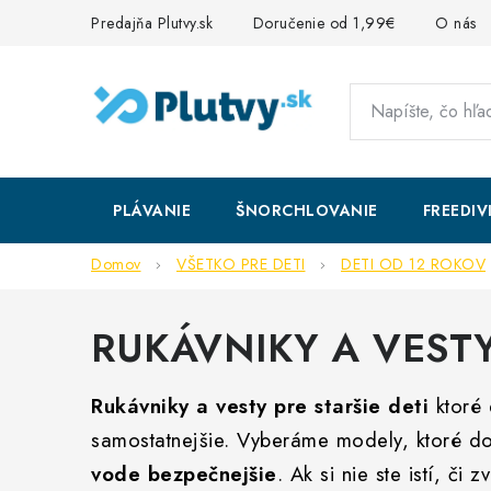
Prejsť
Predajňa Plutvy.sk
Doručenie od 1,99€
O nás
na
obsah
PLÁVANIE
ŠNORCHLOVANIE
FREEDIV
Domov
VŠETKO PRE DETI
DETI OD 12 ROKOV
RUKÁVNIKY A VEST
Rukávniky a vesty pre staršie deti
ktoré 
samostatnejšie. Vyberáme modely, ktoré 
vode bezpečnejšie
. Ak si nie ste istí, či