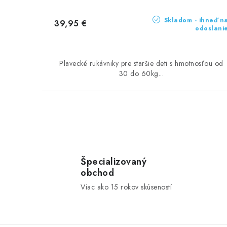
t
o
o
Skladom - ihneď n
39,95 €
v
odoslani
v
Plavecké rukávniky pre staršie deti s hmotnosťou od
30 do 60kg...
O
v
l
Špecializovaný
obchod
á
Viac ako 15 rokov skúseností
d
a