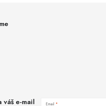
ame
 váš e-mail
Email