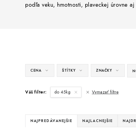
podľa veku, hmotnosti, plaveckej úrovne aj
CENA
ŠTÍTKY
ZNAČKY
N
Váš filter:
do 45kg
Vymazať filtre
R
NAJPREDÁVANEJŠIE
NAJLACNEJŠIE
NAJDR
a