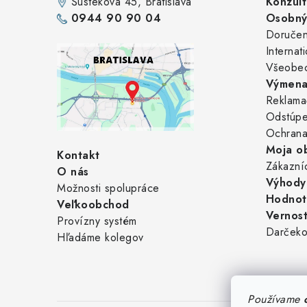
Šustekova 45
, Bratislava
Konzult
t
0944 90 90 04
Osobný 
i
Doručen
Internat
e
Všeobe
Výmena
Reklama
Odstúpe
Ochrana
Moja o
Kontakt
Zákazní
O nás
Výhody 
Možnosti spolupráce
Hodnot
Veľkoobchod
Vernos
Provízny systém
Darčeko
Hľadáme kolegov
Používame