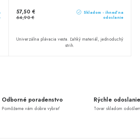
57,50 €
a
Skladom - ihneď na
64,90 €
e
odoslanie
Univerzálna plávacia vesta. Ľahký materiál, jednoduchý
strih.
Odborné poradenstvo
Rýchle odoslani
Pomôžeme vám dobre vybrať
Tovar skladom odošle