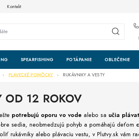
Kontakt
ING
SPEARFISHING
POTÁPANIE
OBLEČENIE
PLAVECKÉ POMÔCKY
RUKÁVNIKY A VESTY
Y OD 12 ROKOV
ešte
potrebujú oporu vo vode
alebo sa
učia plávať
dobre sedia, neobmedzujú pohyb a pomáhajú deťom
c
 zvoliť rukávniky alebo plávaciu vestu, v Plutvy.sk vám 