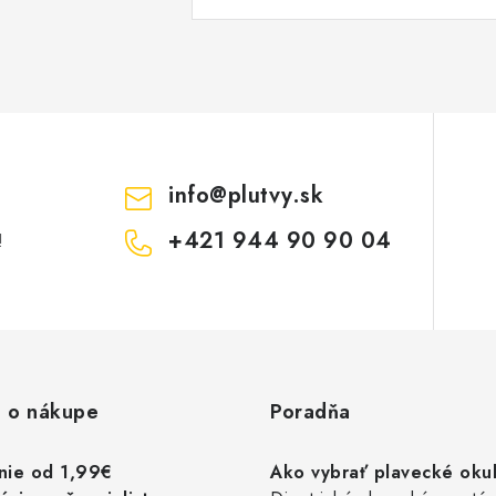
info
@
plutvy.sk
+421 944 90 90 04
!
 o nákupe
Poradňa
nie od 1,99€
Ako vybrať plavecké okul