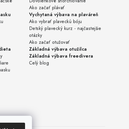
pačské
Dovolenkové šnorchlovanie
Ako začať plávať
masku
Vychytaná výbava na plaváreň
ku
Ako vybrať plaveckú bóju
Detský plavecký kurz - najčastejšie
otázky
Ako začať otužovať
dieta
Základná výbava otužilca
ky
Základná výbava freedivera
liare
Celý blog
masku