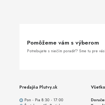
Pomôžeme vám s výberom
Potrebujete s niečím poradiť? Sme tu pre vás
Z
á
Predajňa Plutvy.sk
Všetko
p
ä
Pon - Pia 8:30 - 17:00
Doruče