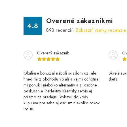
c
i
e
Overené zákazníkmi
4.8
p
893
recenzií.
Zobraziť všetky recenzie
r
v
Overený zákazník
Ov
k
y
Okuliare bohužial neboli skladom uz, ale
Skvelé ruk
v
hned mi z obchodu volali a velmi ochotne
dieťa
ý
mi ponukli niekolko alternativ a aj osobne
odskusanie. Perfektny klientsky servis aj
p
priamo na predajni. Vybavu do vody
i
kupujem pre seba aj deti uz niekolko rokov
iba tu.
s
u