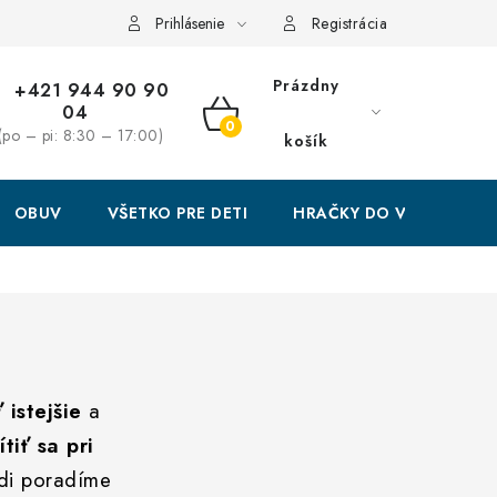
Prihlásenie
Registrácia
Prázdny
+421 944 90 90
04
NÁKUPNÝ
(po – pi: 8:30 – 17:00)
košík
KOŠÍK
OBUV
VŠETKO PRE DETI
HRAČKY DO VODY
 istejšie
a
ítiť sa pri
radi poradíme