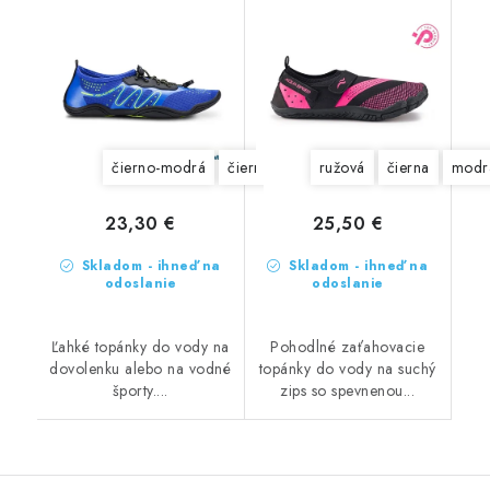
čierno-modrá
čierno-červená
ružová
modrá
čierna
sivo-ružov
modr
23,30 €
25,50 €
Skladom - ihneď na
Skladom - ihneď na
odoslanie
odoslanie
Ľahké topánky do vody na
Pohodlné zaťahovacie
dovolenku alebo na vodné
topánky do vody na suchý
športy....
zips so spevnenou...