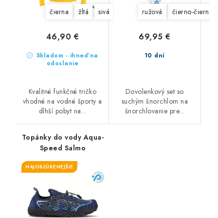
čierna
žltá
sivá
ružová
čierno-čierna
46,90 €
69,95 €
Skladom - ihneď na
10 dní
odoslanie
Kvalitné funkčné tričko
Dovolenkový set so
vhodné na vodné športy a
suchým šnorchlom na
dlhší pobyt na...
šnorchlovanie pre...
Topánky do vody Aqua-
Speed Salmo
NAJOBĽÚBENEJŠIE