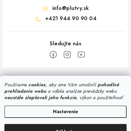
info
@
plutvy.sk
+421 944 90 90 04
Z
á
Používame
cookies
, aby sme Vám umožnili
pohodlné
Predajňa Plutvy.sk
p
prehliadanie webu
a vďaka analýze prevádzky webu
ä
Pon - Pia 8:30 - 17:00
neustále zlepšovali jeho funkcie
, výkon a použiteľnosť.
Všetko o nákupe
Šustekova 45
, Bratislava
t
0944 90 90 04
i
Doručenie od 1,99€
Nastavenie
Poradňa
Konzultácia so špecialistom
e
Osobný odber v Bratislave
Ako vybrať plavecké okuliare
Doručení do České republiky