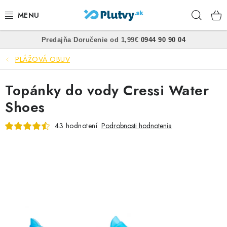
Prejsť
Hľad
na
obsah
•
•
Predajňa
Doručenie od 1,99€
0944 90 90 04
PLÁVANIE
PLÁŽOVÁ OBUV
ŠNORCHLOVANIE
Topánky do vody Cressi Water
FREEDIVING
Shoes
SPEARFISHING
43 hodnotení
Podrobnosti hodnotenia
POTÁPANIE
OBLEČENIE
OBUV