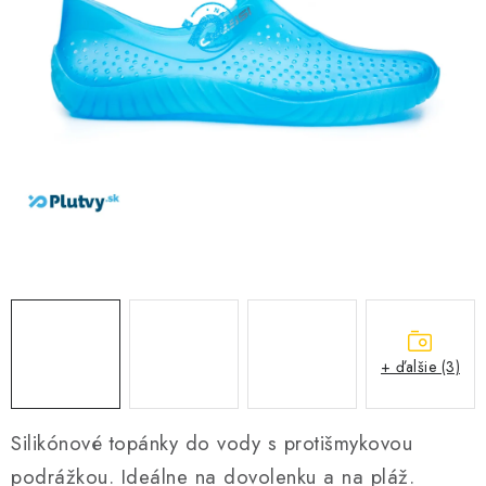
VŠETKO PRE DETI
HRAČKY DO VODY
PODVODNÉ SKÚTRE
TAŠKY A VAKY
CVIČENIE
SAUNOVANIE
OTUŽOVANIE
+ ďalšie (3)
Predajňa Plutvy.sk
Doručenie od 1,99€
O nás
Kontakt
Silikónové topánky do vody s protišmykovou
podrážkou. Ideálne na dovolenku a na pláž.