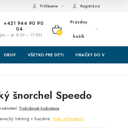
Prihlásenie
Registrácia
Prázdny
+421 944 90 90
04
NÁKUPNÝ
(po – pi: 8:30 – 17:00)
košík
KOŠÍK
OBUV
VŠETKO PRE DETI
HRAČKY DO VODY
ký šnorchel Speedo
hodnotení
Podrobnosti hodnotenia
avecký tréning v bazéne.
Viac informácií