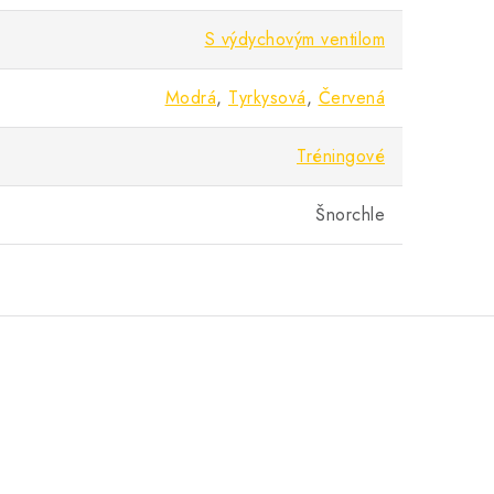
S výdychovým ventilom
Modrá
,
Tyrkysová
,
Červená
Tréningové
Šnorchle