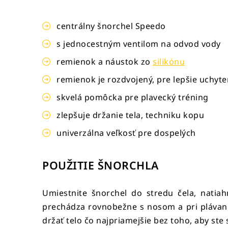
centrálny šnorchel Speedo
s jednocestným ventilom na odvod vody
remienok a náustok zo
silikónu
remienok je rozdvojený, pre lepšie uchyte
skvelá pomôcka pre plavecký tréning
zlepšuje držanie tela, techniku kopu
univerzálna veľkosť pre dospelých
POUŽITIE ŠNORCHLA
Umiestnite šnorchel do stredu čela, natia
prechádza rovnobežne s nosom a pri plávaní 
držať telo čo najpriamejšie bez toho, aby ste