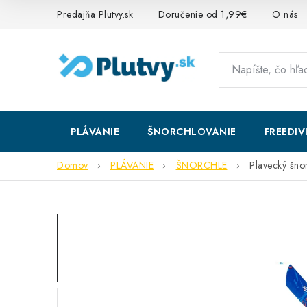
Prejsť
Predajňa Plutvy.sk
Doručenie od 1,99€
O nás
na
obsah
PLÁVANIE
ŠNORCHLOVANIE
FREEDIV
Domov
PLÁVANIE
ŠNORCHLE
Plavecký šno