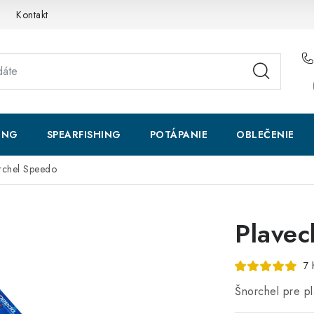
Kontakt
ING
SPEARFISHING
POTÁPANIE
OBLEČENIE
rchel Speedo
Plavec
7 
Šnorchel pre pl