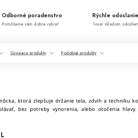
Odborné poradenstvo
Rýchle odoslani
Pomôžeme vám dobre vybrať
Tovar skladom odošle
Súvisiace produkty
Podobné produkty
ôcka, ktorá zlepšuje držanie tela, zdvih a techniku k
lávať, bez potreby vynorenia, alebo otočenia hlavy
.
EL