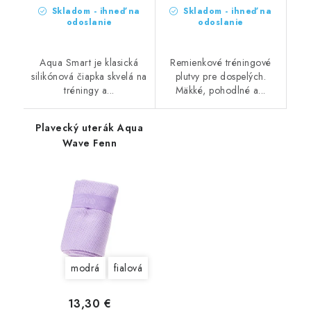
Skladom - ihneď na
Skladom - ihneď na
odoslanie
odoslanie
Aqua Smart je klasická
Remienkové tréningové
silikónová čiapka skvelá na
plutvy pre dospelých.
tréningy a...
Mäkké, pohodlné a...
Plavecký uterák Aqua
Wave Fenn
modrá
fialová
13,30 €