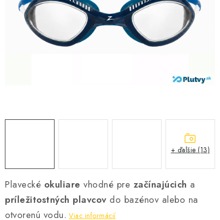
VŠETKO PRE DETI
HRAČKY DO VODY
PODVODNÉ SKÚTRE
TAŠKY A VAKY
CVIČENIE
SAUNOVANIE
+ ďalšie (13)
OTUŽOVANIE
Predajňa Plutvy.sk
Doručenie od 1,99€
O nás
Kontakt
Plavecké
okuliare
vhodné pre
začínajúcich
a
príležitostných plavcov
do bazénov alebo na
otvorenú vodu.
Viac informácií