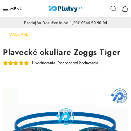
Prejsť
Hľad
na
obsah
•
•
Predajňa
Doručenie od 1,99€
0944 90 90 04
PLÁVANIE
OKULIARE
ŠNORCHLOVANIE
Plavecké okuliare Zoggs Tiger
FREEDIVING
1 hodnotenie
Podrobnosti hodnotenia
SPEARFISHING
POTÁPANIE
OBLEČENIE
OBUV