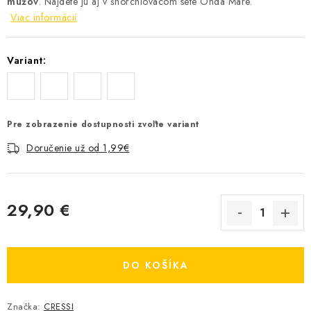
mužov
. Nájdete ju aj v šnorchlovacom sete Onda Mare.
Viac informácií
Variant:
Pre zobrazenie dostupnosti zvoľte variant
Doručenie už od 1,99€
29,90 €
Jednotková cena:
DO KOŠÍKA
Značka:
CRESSI