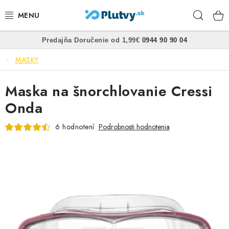
Prejsť
Hľad
na
obsah
•
•
Predajňa
Doručenie od 1,99€
0944 90 90 04
PLÁVANIE
MASKY
ŠNORCHLOVANIE
Maska na šnorchlovanie Cressi
FREEDIVING
Onda
SPEARFISHING
6 hodnotení
Podrobnosti hodnotenia
POTÁPANIE
OBLEČENIE
OBUV