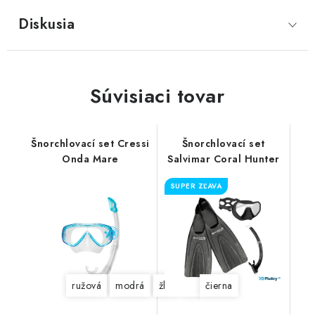
Diskusia
Súvisiaci tovar
Šnorchlovací set Cressi
Šnorchlovací set
Onda Mare
Salvimar Coral Hunter
SUPER ZĽAVA
ružová
modrá
žltá
akvamarínová
čierna