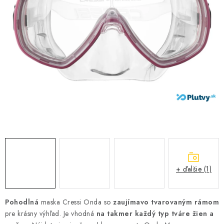
VŠETKO PRE DETI
HRAČKY DO VODY
PODVODNÉ SKÚTRE
TAŠKY A VAKY
CVIČENIE
SAUNOVANIE
OTUŽOVANIE
+ ďalšie (1)
Predajňa Plutvy.sk
Doručenie od 1,99€
O nás
Kontakt
Pohodlná
maska Cressi Onda so
zaujímavo tvarovaným rámom
pre krásny výhľad. Je vhodná
na takmer každý typ tváre žien a