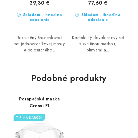
39,30 €
77,60 €
Skladom - ihneď na
Skladom - ihneď na
odoslanie
odoslanie
Rekreačný šnorchlovací
Kompletný dovolenkový set
set jednozorníkovej masky
s kvalitnou maskou,
a polosuchého...
plutvami a...
Podobné produkty
Potápačská maska
Cressi F1
TIP NA DARČEK