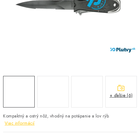
VŠETKO PRE DETI
HRAČKY DO VODY
PODVODNÉ SKÚTRE
TAŠKY A VAKY
CVIČENIE
SAUNOVANIE
+ ďalšie (6)
OTUŽOVANIE
Predajňa Plutvy.sk
Doručenie od 1,99€
O nás
Kontakt
Kompaktný a ostrý nôž, vhodný na potápanie a lov rýb.
Viac informácií