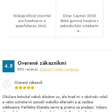
Nízkoprofilový šnorchel
Omer Cayman 2000
pre freediverov a
ľahká gumová harpúna s
spearfisherov, ktorý...
jednoduchým ovládaním
a...
Overené zákazníkmi
4.8
893
recenzií.
Zobraziť všetky recenzie
Overený zákazník
Okuliare bohužial neboli skladom uz, ale hned mi z obchodu volali
a velmi ochotne mi ponukli niekolko alternativ a aj osobne
odskusanie. Perfektny klientsky servis aj priamo na predajni. Vybavu