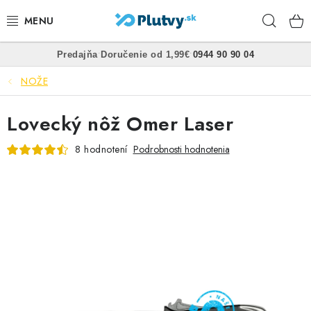
Prejsť
Hľad
na
obsah
•
•
Predajňa
Doručenie od 1,99€
0944 90 90 04
PLÁVANIE
NOŽE
ŠNORCHLOVANIE
Lovecký nôž Omer Laser
FREEDIVING
8 hodnotení
Podrobnosti hodnotenia
SPEARFISHING
POTÁPANIE
OBLEČENIE
OBUV