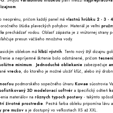
vci
. Svojou
variabilnou hrúbkou
patrí medzi
najprepracova
dizajnom
.
ého neoprénu, pričom každý panel má
vlastnú hrúbku 2 - 3 -
oročného štúdia plaveckých pohybov. Materiál je veľmi
pružn
ulo
prechádzať vodou. Oblasť zápästia je z vnútornej strany po
uľahčuje presun väčšieho množstva vody.
klasickým oblekom má
hlbší výstrih
. Tento nový štýl dizajnu go
 Trenie a nepríjemné škrtenie bolo odstránené, pričom
tesnen
solútne minimum
..
Jednoduché obliekanie
zabezpečuje
an
vané
vrecko
, do ktorého je možné uložiť kľúč, alebo iný dro
nnosťou
podmorského sopečného útvaru
Kuwae
súostrovia V
sofistikovaný 3D modelovací softvér
a špecifický odtieň
k
benia materiálov na
rôznych typoch postavy
- takýmto spôs
trí životné prostredie
. Pestrá farba obleku pripomína lávu 
y pre mužov
a je dostupný vo veľkostiach XS až XXL.