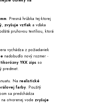
nejšie obleky na
 4mm
. Presná hrúbka tej-ktorej
ý
,
zvyšuje vztlak
a vďaka
dšitá pruhovou textíliou, ktorá
liera vychádza z požiadaviek
ie
nadobudlo nový rozmer -
tikorózny YKK zips
so
bný predmet.
anuatu. Na
realistické
orálovej farby
. Použitý
obom sa predchádza
a na otvorenej vode
zvyšuje