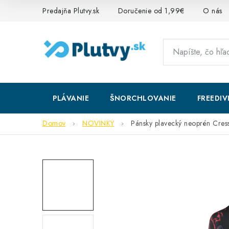
Prejsť
Predajňa Plutvy.sk
Doručenie od 1,99€
O nás
na
obsah
PLÁVANIE
ŠNORCHLOVANIE
FREEDIV
Domov
NOVINKY
Pánsky plavecký neoprén Cre