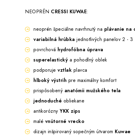
NEOPRÉN
CRESSI KUWAE
:
neoprén špeciálne navrhnutý na
plávanie na 
variabilná hrúbka
jednotlivých panelov 2 - 3
povrchová
hydrofóbna úprava
superelastický
a pohodlný oblek
podporuje
vztlak
plavca
hlboký výstrih
pre maximálny komfort
prispôsobený
anatómii mužského tela
jednoduché
obliekane
antikorózny
YKK zips
malé
vnútorné vrecko
dizajn inšpirovaný sopečným útvarom
Kuwae