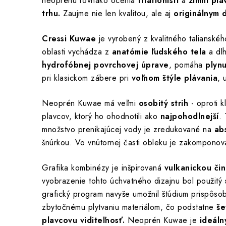
neoprénu rovnako ocenia
triatlonisti
a
zimní pla
trhu.
Zaujme nie len kvalitou, ale aj
originálnym 
Cressi Kuwae
je vyrobený z kvalitného taliansk
oblasti vychádza z
anatómie ľudského tela
a dlh
hydrofóbnej povrchovej úprave
, pomáha
plyn
pri klasickom zábere pri
voľnom štýle plávania
, 
Neoprén Kuwae má veľmi
osobitý strih
- oproti 
plavcov, ktorý ho ohodnotili ako
najpohodlnejší
.
množstvo prenikajúcej vody je zredukované na
ab
šnúrkou. Vo vnútornej časti obleku je zakompono
Grafika kombinézy je inšpirovaná
vulkanickou či
vyobrazenie tohto úchvatného dizajnu bol použitý
grafický program navyše umožnil štúdium prispôso
zbytočnému plytvaniu materiálom, čo podstatne
še
plavcovu viditeľnosť.
Neoprén Kuwae je
ideáln