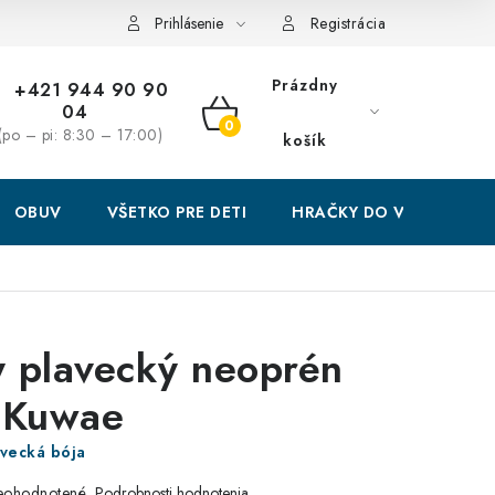
Prihlásenie
Registrácia
Prázdny
+421 944 90 90
04
NÁKUPNÝ
(po – pi: 8:30 – 17:00)
košík
KOŠÍK
OBUV
VŠETKO PRE DETI
HRAČKY DO VODY
 plavecký neoprén
 Kuwae
vecká bója
eohodnotené
Podrobnosti hodnotenia