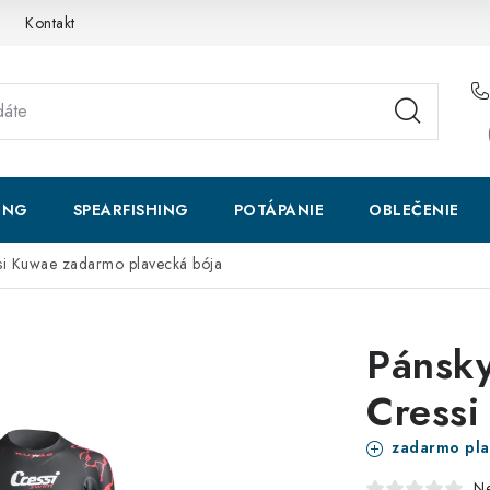
Kontakt
ING
SPEARFISHING
POTÁPANIE
OBLEČENIE
ssi Kuwae
zadarmo plavecká bója
Pánsky
Cressi
zadarmo pla
N