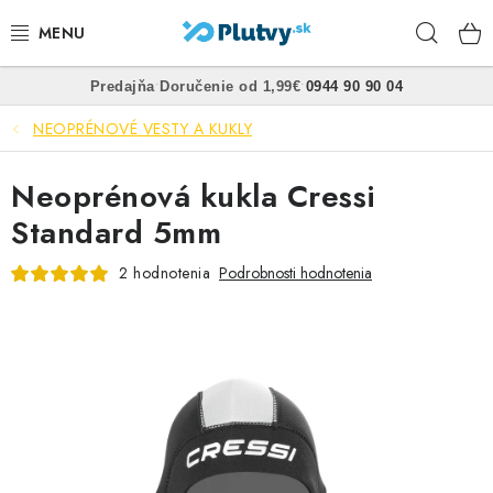
Prejsť
Hľad
na
obsah
•
•
Predajňa
Doručenie od 1,99€
0944 90 90 04
PLÁVANIE
NEOPRÉNOVÉ VESTY A KUKLY
ŠNORCHLOVANIE
Neoprénová kukla Cressi
FREEDIVING
Standard 5mm
SPEARFISHING
2 hodnotenia
Podrobnosti hodnotenia
POTÁPANIE
OBLEČENIE
OBUV