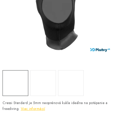
VŠETKO PRE DETI
HRAČKY DO VODY
PODVODNÉ SKÚTRE
TAŠKY A VAKY
CVIČENIE
SAUNOVANIE
OTUŽOVANIE
Predajňa Plutvy.sk
Doručenie od 1,99€
O nás
Kontakt
Cressi Standard je 5mm neoprénová kukla ideálna na potápanie a
freediving.
Viac informácií