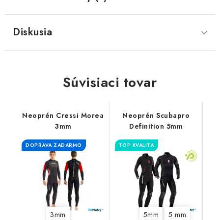
Diskusia
Súvisiaci tovar
Neoprén Cressi Morea
Neoprén Scubapro
3mm
Definition 5mm
DOPRAVA ZADARMO
TOP KVALITA
3mm
5mm
5 mm