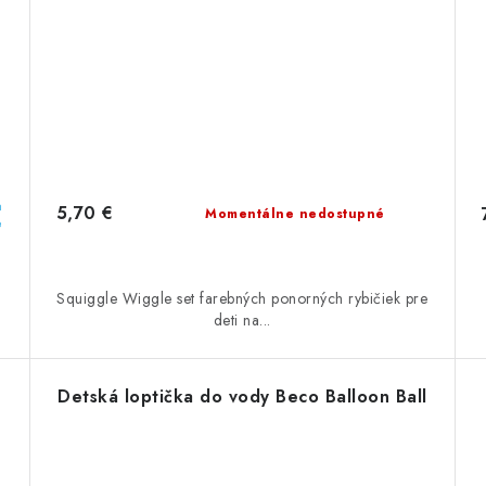
a
5,70 €
Momentálne nedostupné
e
Squiggle Wiggle set farebných ponorných rybičiek pre
deti na...
Detská loptička do vody Beco Balloon Ball