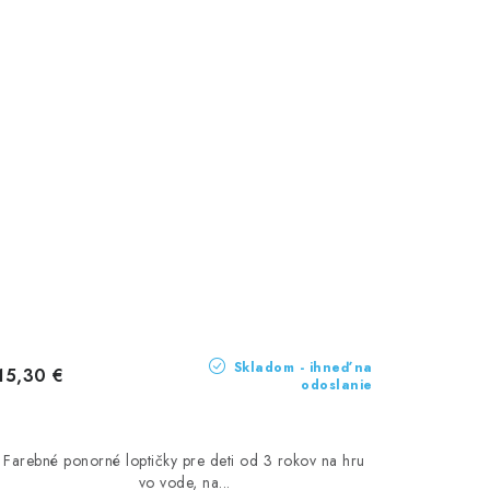
Skladom - ihneď na
15,30 €
odoslanie
Farebné ponorné loptičky pre deti od 3 rokov na hru
vo vode, na...