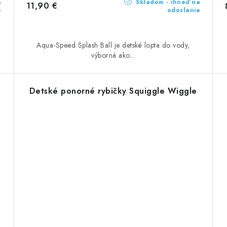
a
Skladom - ihneď na
11,90 €
e
odoslanie
Aqua-Speed Splash Ball je detské lopta do vody,
výborná ako...
Detské ponorné rybičky Squiggle Wiggle