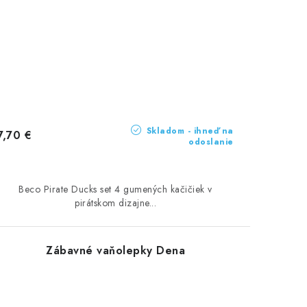
Skladom - ihneď na
7,70 €
odoslanie
Beco Pirate Ducks set 4 gumených kačičiek v
pirátskom dizajne...
Zábavné vaňolepky Dena