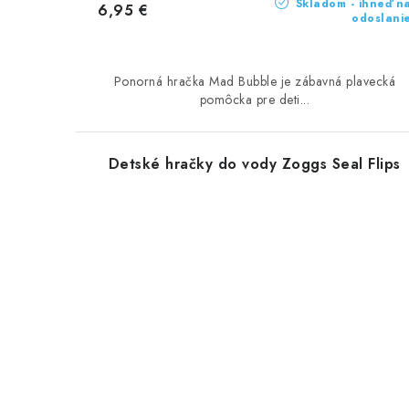
Skladom - ihneď n
6,95 €
odoslani
Ponorná hračka Mad Bubble je zábavná plavecká
pomôcka pre deti...
Detské hračky do vody Zoggs Seal Flips