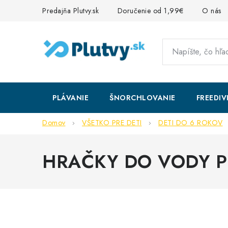
Prejsť
Predajňa Plutvy.sk
Doručenie od 1,99€
O nás
na
obsah
PLÁVANIE
ŠNORCHLOVANIE
FREEDIV
Domov
VŠETKO PRE DETI
DETI DO 6 ROKOV
HRAČKY DO VODY P