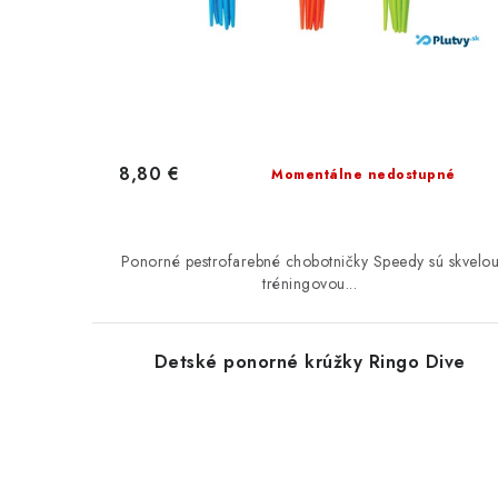
u
u
k
k
t
t
o
o
8,80 €
v
Momentálne nedostupné
v
Ponorné pestrofarebné chobotničky Speedy sú skvelo
tréningovou...
Detské ponorné krúžky Ringo Dive