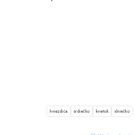
hviezdica
srdiečko
kvietok
slniečko