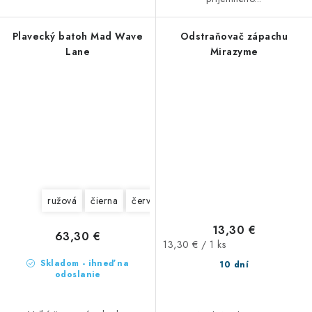
Plavecký batoh Mad Wave
Odstraňovač zápachu
Lane
Mirazyme
ružová
čierna
červená
modrá
kosti
13,30 €
63,30 €
Jednotková
13,30 € / 1 ks
cena:
Skladom - ihneď na
10 dní
odoslanie