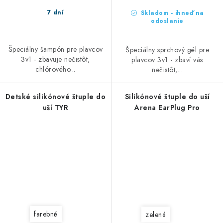
7 dní
Skladom - ihneď na
odoslanie
Špeciálny šampón pre plavcov
Špeciálny sprchový gél pre
3v1 - zbavuje nečistôt,
plavcov 3v1 - zbaví vás
chlórového...
nečistôt,...
Detské silikónové štuple do
Silikónové štuple do uší
uší TYR
Arena EarPlug Pro
farebné
zelená