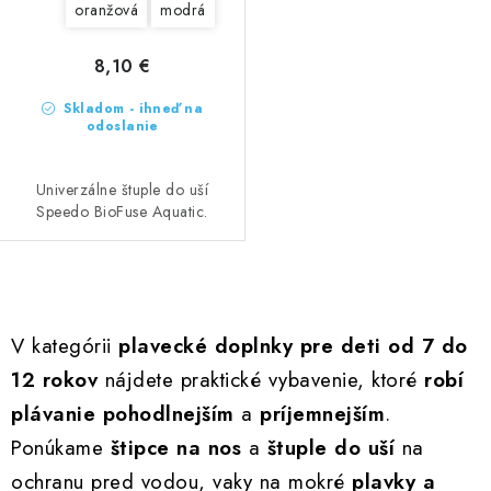
oranžová
modrá
8,10 €
Skladom - ihneď na
odoslanie
Univerzálne štuple do uší
Speedo BioFuse Aquatic.
O
v
V kategórii
plavecké doplnky pre deti od 7 do
l
12 rokov
nájdete praktické vybavenie, ktoré
robí
á
plávanie pohodlnejším
a
príjemnejším
.
d
a
Ponúkame
štipce na nos
a
štuple do uší
na
c
ochranu pred vodou, vaky na mokré
plavky a