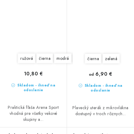
ružová
čierna
modrá
tmavomodrá
čierna
zelená
10,80 €
6,90 €
od
Skladom - ihneď na
Skladom - ihneď na
odoslanie
odoslanie
Praktická fľaša Arena Sport
Plavecký uterák z mikrovlákna
vhodná pre všetky vekové
dostupný v troch rôznych...
skupiny a...