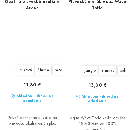
Obal na plavecké okuliare
Plavecký uterák Aqua Wave
Arena
Toflo
ružová
čierna
modrá
jungle
ananas
palm
11,30 €
13,30 €
Skladom - ihneď na
Skladom - ihneď na
odoslanie
odoslanie
Pevné ochranné púzdro na
Aqua Wave Toflo veľká osuška
plavecké okuliarea čiapku.
150x80cm zo 100%
príjemného...