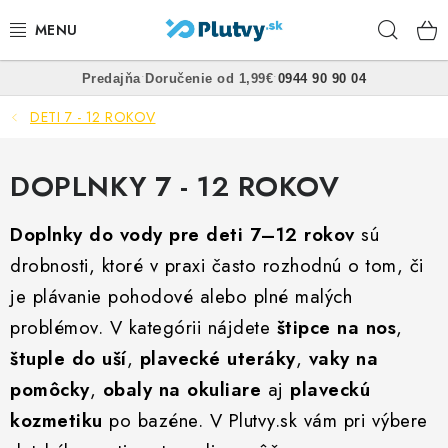
Prejsť
Hľad
na
obsah
•
•
Predajňa
Doručenie od 1,99€
0944 90 90 04
PLÁVANIE
DETI 7 - 12 ROKOV
ŠNORCHLOVANIE
DOPLNKY 7 - 12 ROKOV
FREEDIVING
Doplnky do vody pre deti 7–12 rokov
sú
SPEARFISHING
drobnosti, ktoré v praxi často rozhodnú o tom, či
je plávanie pohodové alebo plné malých
POTÁPANIE
problémov. V kategórii nájdete
štipce na nos
,
OBLEČENIE
štuple do uší
,
plavecké uteráky
,
vaky na
pomôcky
,
obaly na okuliare
aj
plaveckú
OBUV
kozmetiku
po bazéne. V Plutvy.sk vám pri výbere