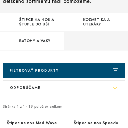
detského sortimentu radi pomôžeme.
VŠETKO PRE DETI
HRAČKY DO VODY
ŠTIPCE NA NOS A
KOZMETIKA A
ŠTUPLE DO UŠÍ
UTERÁKY
PODVODNÉ SKÚTRE
BATOHY A VAKY
TAŠKY A VAKY
CVIČENIE
FILTROVAŤ PRODUKTY
SAUNOVANIE
R
V
ODPORÚČAME
OTUŽOVANIE
a
ý
d
p
e
Predajňa Plutvy.sk
Doručenie od 1,99€
O nás
Kontakt
Stránka
1
z
1
-
19
položiek celkom
i
n
s
i
Štipec na nos Mad Wave
Štipec na nos Speedo
p