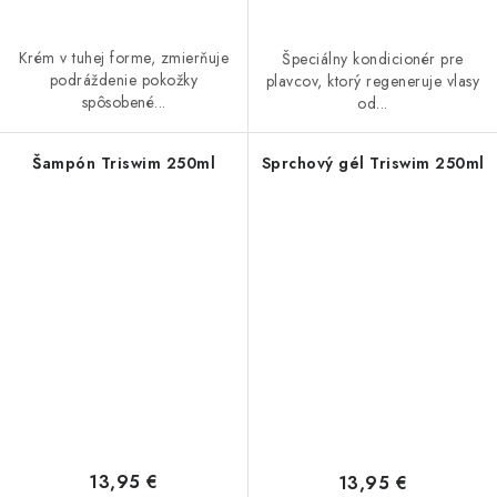
Krém v tuhej forme, zmierňuje
Špeciálny kondicionér pre
podráždenie pokožky
plavcov, ktorý regeneruje vlasy
spôsobené...
od...
Šampón Triswim 250ml
Sprchový gél Triswim 250ml
13,95 €
13,95 €