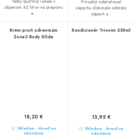
Veľký športový ruksak s
Prírodný odstraňovač
objemom 42 litrov na prepravu
zápachu dokonale odstráni
a...
zápach a...
Krém proti odreninám
Kondicionér Triswim 250ml
Zone3 Body Glide
18,20 €
13,95 €
Skladom - ihneď na
Skladom - ihneď na
odoslanie
odoslanie