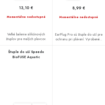
13,10 €
8,99 €
Momentálne nedostupné
Momentálne nedostupné
Veľké balenie silikónových
EarPlug Pro sú štuple do uší pre
štuplov pre malých plavcov.
ochranu pri plávaní. Vyrobené...
Štuple do uší Speedo
BioFUSE Aquatic