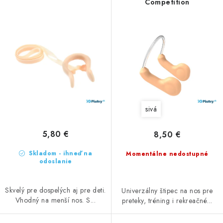
Competition
e
r
p
o
r
d
o
u
d
k
u
t
k
o
t
v
sivá
o
v
5,80 €
8,50 €
Skladom - ihneď na
Momentálne nedostupné
odoslanie
Skvelý pre dospelých aj pre deti.
Univerzálny štipec na nos pre
Vhodný na menší nos. S...
preteky, tréning i rekreačné...