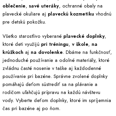
i
oblečenie
,
savé uteráky
, ochranné obaly na
e
plavecké okuliare aj
plaveckú kozmetiku
vhodnú
p
pre detskú pokožku.
r
v
Všetko starostlivo vyberané
plavecké doplnky
,
k
y
ktoré deti využijú
pri tréningu
,
v škole
,
na
v
krúžkoch
aj
na dovolenke
. Dbáme na funkčnosť,
ý
jednoduché používanie a odolné materiály, ktoré
p
zvládnu časté nosenie v taške aj každodenné
i
používanie pri bazéne. Správne zvolené doplnky
s
u
pomáhajú deťom sústrediť sa na plávanie a
rodičom uľahčujú prípravu na každú návštevu
vody. Vyberte deťom doplnky, ktoré im spríjemnia
čas pri bazéne aj po ňom.