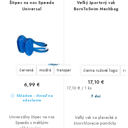
Štipec na nos Speedo
Veľký športový vak
Universal
BornToSwim Meshbag
červená
modrá
transparentná
čierna ružové logo
ru
17,10 €
6,99 €
Jednotková
17,10 € / 1 ks
cena:
Skladom - ihneď na
7 dní
odoslanie
Univerzálny štipec na nos
Veľký vak na plavecké a
Speedo s mäkkými
šnorchlovacie pomôcky.