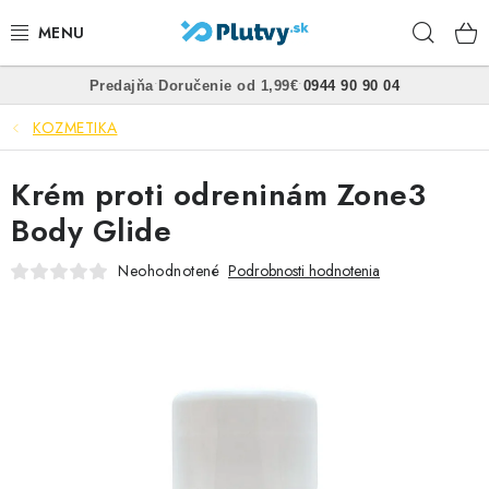
Prejsť
Hľad
na
obsah
•
•
Predajňa
Doručenie od 1,99€
0944 90 90 04
PLÁVANIE
KOZMETIKA
ŠNORCHLOVANIE
Krém proti odreninám Zone3
FREEDIVING
Body Glide
SPEARFISHING
Neohodnotené
Podrobnosti hodnotenia
POTÁPANIE
OBLEČENIE
OBUV