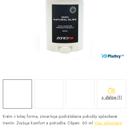
VŠETKO PRE DETI
HRAČKY DO VODY
PODVODNÉ SKÚTRE
TAŠKY A VAKY
CVIČENIE
SAUNOVANIE
OTUŽOVANIE
+ ďalšie (1)
Predajňa Plutvy.sk
Doručenie od 1,99€
O nás
Kontakt
Krém v tuhej forme, zmierňuje podráždenie pokožky spôsobené
trením. Zvyšuje komfort a pohodlie. Objem: 60 ml
Viac informácií