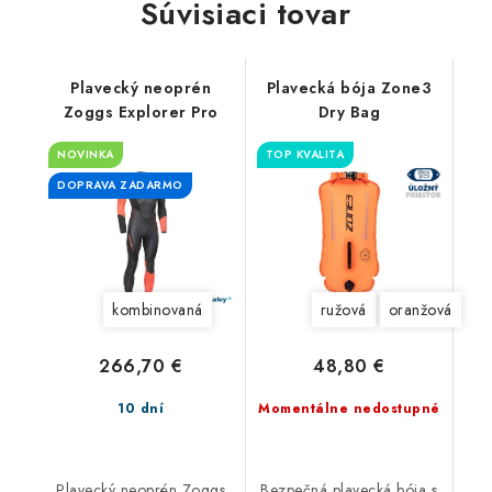
Súvisiaci tovar
Plavecký neoprén
Plavecká bója Zone3
Zoggs Explorer Pro
Dry Bag
NOVINKA
TOP KVALITA
DOPRAVA ZADARMO
kombinovaná
ružová
oranžová
266,70 €
48,80 €
10 dní
Momentálne nedostupné
Plavecký neoprén Zoggs
Bezpečná plavecká bója s