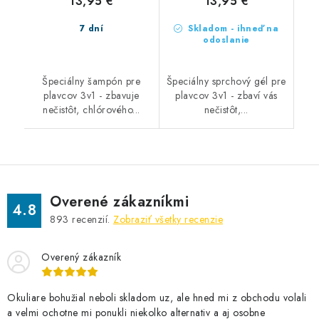
13,95 €
13,95 €
7 dní
Skladom - ihneď na
odoslanie
Špeciálny šampón pre
Špeciálny sprchový gél pre
plavcov 3v1 - zbavuje
plavcov 3v1 - zbaví vás
nečistôt, chlórového...
nečistôt,...
Overené zákazníkmi
4.8
893
recenzií.
Zobraziť všetky recenzie
Overený zákazník
Okuliare bohužial neboli skladom uz, ale hned mi z obchodu volali
a velmi ochotne mi ponukli niekolko alternativ a aj osobne