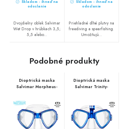
Skladom - ihneď na
Skladom - ihneď na
odoslanie
odoslanie
Dvojdielny oblek Salvimar
Priehladné dlhé plutvy na
Wet Drop v hrúbkach 3,5;
freediving a spearfishing.
5,5 alebo...
Umožňujú...
Podobné produkty
Dioptrická maska
Dioptrická maska
Salvimar Morpheus-
Salvimar Trinity-