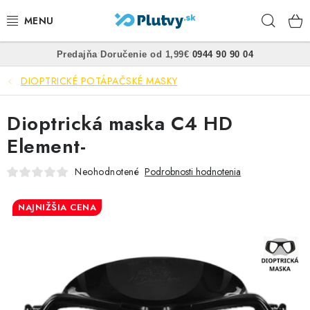
Prejsť
Hľad
na
obsah
•
•
Predajňa
Doručenie od 1,99€
0944 90 90 04
PLÁVANIE
DIOPTRICKÉ POTÁPAČSKÉ MASKY
ŠNORCHLOVANIE
Dioptrická maska C4 HD
FREEDIVING
Element-
SPEARFISHING
Neohodnotené
Podrobnosti hodnotenia
POTÁPANIE
NAJNIŽŠIA CENA
OBLEČENIE
OBUV