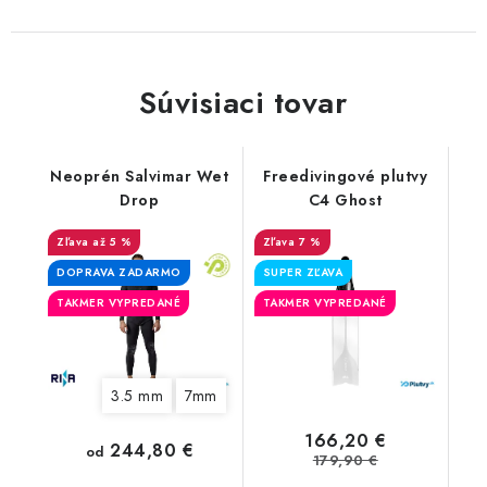
Súvisiaci tovar
Neoprén Salvimar Wet
Freedivingové plutvy
Drop
C4 Ghost
až 5 %
7 %
DOPRAVA ZADARMO
SUPER ZĽAVA
TAKMER VYPREDANÉ
TAKMER VYPREDANÉ
3.5 mm
7mm
166,20 €
244,80 €
od
179,90 €