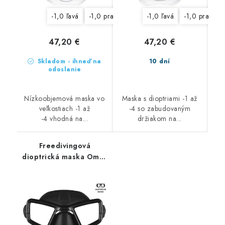
-1,0 ľavá
-1,0 pravá
-1,5 ľavá
-1,0 ľavá
-1,5 pravá
-1,0 pravá
-2,0
47,20 €
47,20 €
Skladom - ihneď na
10 dní
odoslanie
Nízkoobjemová maska vo
Maska s dioptriami -1 až
veľkostiach -1 až
-4 so zabudovaným
-4 vhodná na...
držiakom na...
Freedivingová
dioptrická maska Omer
UP-M1-