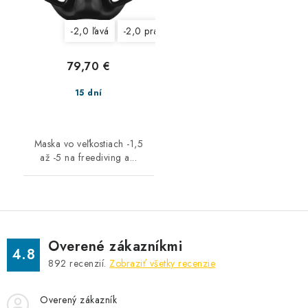
-2,0 ľavá
-2,0 pravá
-3,0 ľavá
-3,0 pravá
-3,
79,70 €
15 dní
Maska vo veľkostiach -1,5
až -5 na freediving a...
Overené zákazníkmi
4.8
892
recenzií.
Zobraziť všetky recenzie
Overený zákazník