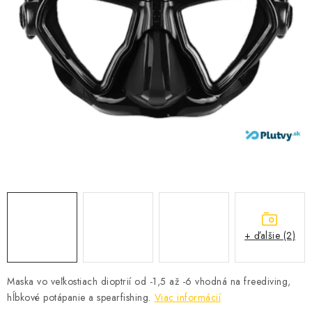
VŠETKO PRE DETI
HRAČKY DO VODY
PODVODNÉ SKÚTRE
TAŠKY A VAKY
CVIČENIE
SAUNOVANIE
OTUŽOVANIE
+ ďalšie (2)
Predajňa Plutvy.sk
Doručenie od 1,99€
O nás
Kontakt
Maska vo veľkostiach dioptrií od -1,5 až -6 vhodná na freediving,
hĺbkové potápanie a spearfishing.
Viac informácií