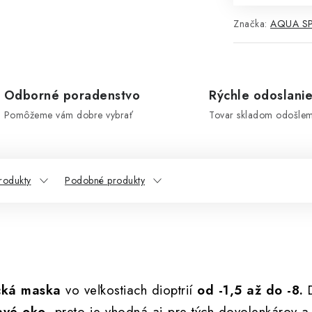
Značka:
AQUA S
Odborné poradenstvo
Rýchle odoslani
Pomôžeme vám dobre vybrať
Tovar skladom odošle
rodukty
Podobné produkty
cká maska
vo veľkostiach dioptrií
od -1,5 až do -8.
D
ľavé oko
, preto je vhodná aj pre tých dovolenkárov a