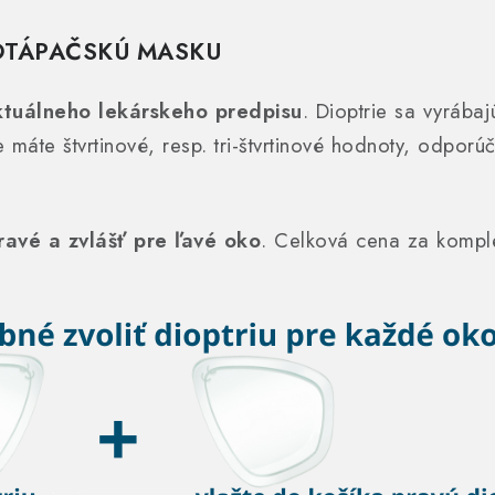
OTÁPAČSKÚ MASKU
tuálneho lekárskeho predpisu
. Dioptrie sa vyrábaj
 máte štvrtinové, resp. tri-štvrtinové hodnoty, odporú
ravé a zvlášť pre ľavé oko
. Celková cena za komple