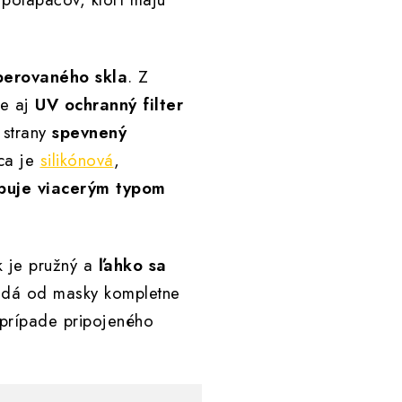
erovaného skla
. Z
je aj
UV ochranný filter
 strany
spevnený
ca je
silikónová
,
buje viacerým typom
k je pružný a
ľahko sa
 dá od masky kompletne
prípade pripojeného