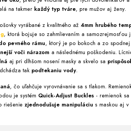
velá na takmer
každý typ tváre
, pre mužov aj ženy.
šovky vyrábané z kvalitného až
4mm hrubého temp
og
, ktorá bojuje so zahmlievaním a samozrejmosťou 
do pevného rámu
, ktorý je po bokoch a zo spodnej
nejší voči nárazom
a následnému poškodeniu. Lícni
lná
aj pri dlhšom nosení masky a skvelo sa
prispôso
redchádza tak
podtekaniu vody
.
vaná
, čo uľahčuje vyrovnávanie sa s tlakom. Remieno
hodou je systém
Quick-Adjust Buckles
- remienok sa
o riešenie
zjednodušuje manipuláciu
s maskou aj v 