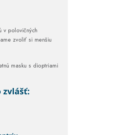
ú v polovičných
čame zvoliť si menšiu
tnú masku s dioptriami