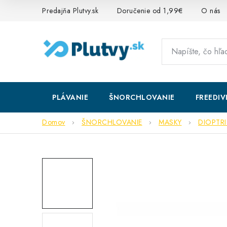
Prejsť
Predajňa Plutvy.sk
Doručenie od 1,99€
O nás
na
obsah
PLÁVANIE
ŠNORCHLOVANIE
FREEDIV
Domov
ŠNORCHLOVANIE
MASKY
DIOPTR