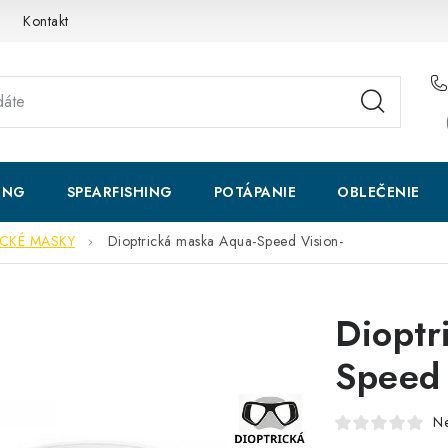
Kontakt
ING
SPEARFISHING
POTÁPANIE
OBLEČENIE
ICKÉ MASKY
Dioptrická maska Aqua-Speed Vision-
Dioptr
Speed 
N