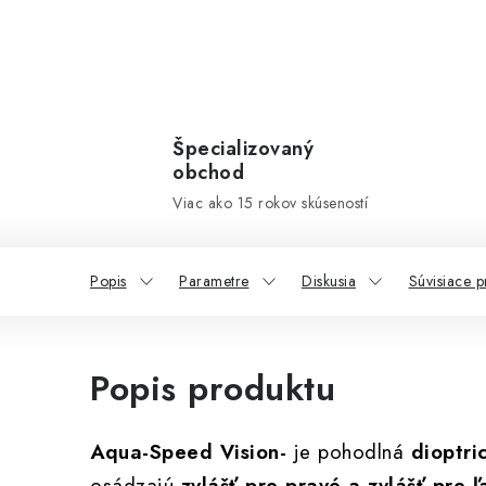
Špecializovaný
obchod
Viac ako 15 rokov skúseností
Popis
Parametre
Diskusia
Súvisiace p
Popis produktu
Aqua-Speed Vision-
je pohodlná
dioptri
osádzajú
zvlášť pre pravé a zvlášť pre 