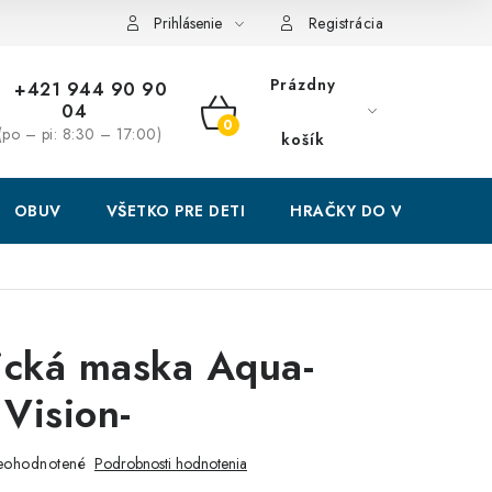
Prihlásenie
Registrácia
Prázdny
+421 944 90 90
04
NÁKUPNÝ
(po – pi: 8:30 – 17:00)
košík
KOŠÍK
OBUV
VŠETKO PRE DETI
HRAČKY DO VODY
ická maska Aqua-
Vision-
eohodnotené
Podrobnosti hodnotenia