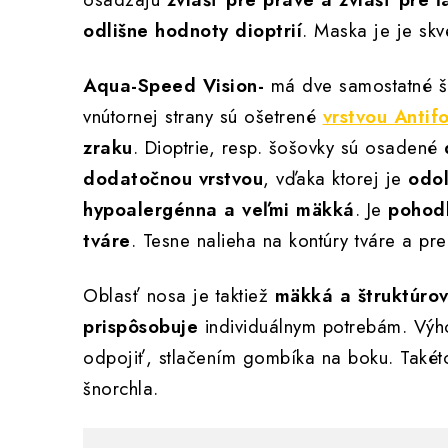
odlišne hodnoty dioptrií
. Maska je je sk
Aqua-Speed Vision-
má dve samostatné šo
vnútornej strany sú ošetrené
vrstvou Antif
zraku
. Dioptrie, resp. šošovky sú osadené
dodatočnou vrstvou
, vďaka ktorej je
odol
hypoalergénna a veľmi mäkká
. Je
pohod
tváre
. Tesne nalieha na kontúry tváre a p
Oblasť nosa je taktiež
mäkká a štruktúro
prispôsobuje
individuálnym potrebám. Vý
odpojiť, stlačením gombíka na boku. Takét
šnorchla.