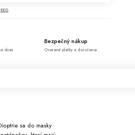
PEED
e
Bezpečný nákup
me dnes
Overené platby a doručenie
ioptrie sa do masky
 potápačov, ktorí majú