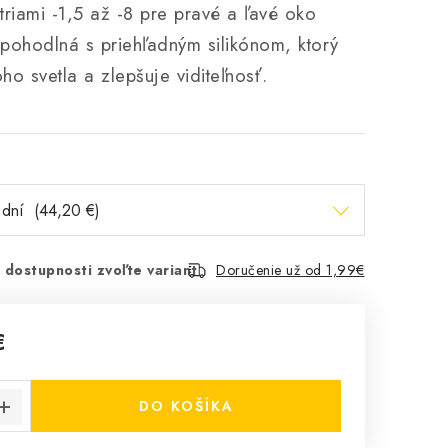
riami -1,5 až -8 pre pravé a ľavé oko
 pohodlná s priehľadným silikónom, ktorý
o svetla a zlepšuje viditeľnosť.
 dostupnosti zvoľte variant
Doručenie už od 1,99€
€
cena:
DO KOŠÍKA