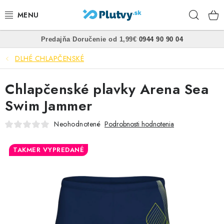
Prejsť
Hľad
na
obsah
•
•
Predajňa
Doručenie od 1,99€
0944 90 90 04
PLÁVANIE
DLHÉ CHLAPČENSKÉ
ŠNORCHLOVANIE
Chlapčenské plavky Arena Sea
FREEDIVING
Swim Jammer
SPEARFISHING
Neohodnotené
Podrobnosti hodnotenia
POTÁPANIE
TAKMER VYPREDANÉ
OBLEČENIE
OBUV