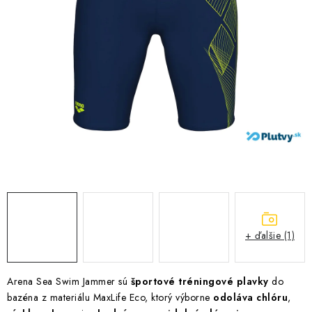
VŠETKO PRE DETI
HRAČKY DO VODY
PODVODNÉ SKÚTRE
TAŠKY A VAKY
CVIČENIE
SAUNOVANIE
OTUŽOVANIE
+ ďalšie (1)
Predajňa Plutvy.sk
Doručenie od 1,99€
O nás
Kontakt
Arena Sea Swim Jammer sú
športové tréningové plavky
do
bazéna z materiálu MaxLife Eco, ktorý výborne
odoláva chlóru
,