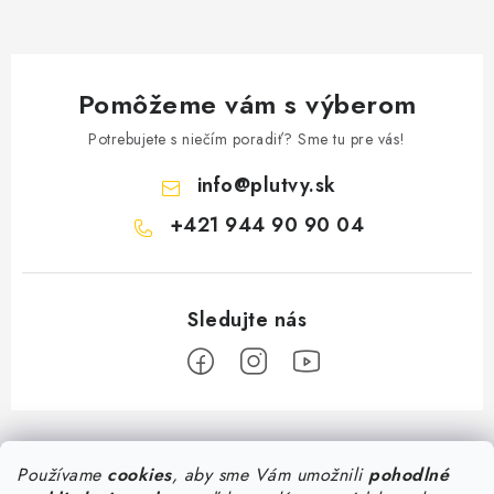
Pomôžeme vám s výberom
Potrebujete s niečím poradiť? Sme tu pre vás!
info
@
plutvy.sk
+421 944 90 90 04
Z
á
Predajňa Plutvy.sk
Používame
cookies
, aby sme Vám umožnili
pohodlné
p