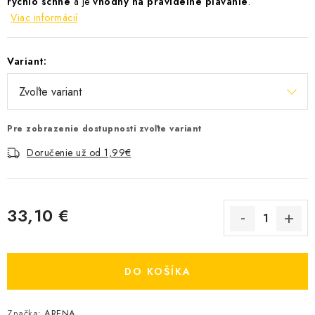
rýchlo schne
a je
vhodný na pravidelné plávanie
.
Viac informácií
Variant:
Pre zobrazenie dostupnosti zvoľte variant
Doručenie už od 1,99€
33,10 €
Jednotková cena:
DO KOŠÍKA
Značka:
ARENA